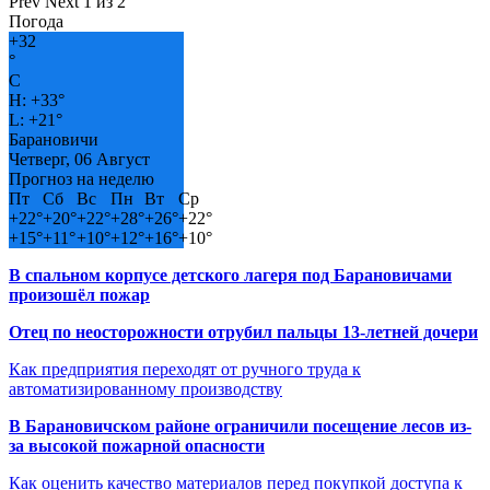
Prev
Next
1 из 2
Погода
+
32
°
C
H:
+
33°
L:
+
21°
Барановичи
Четверг, 06 Август
Прогноз на неделю
Пт
Сб
Вс
Пн
Вт
Ср
+
22°
+
20°
+
22°
+
28°
+
26°
+
22°
+
15°
+
11°
+
10°
+
12°
+
16°
+
10°
В спальном корпусе детского лагеря под Барановичами
произошёл пожар
Отец по неосторожности отрубил пальцы 13-летней дочери
Как предприятия переходят от ручного труда к
автоматизированному производству
В Барановичском районе ограничили посещение лесов из-
за высокой пожарной опасности
Как оценить качество материалов перед покупкой доступа к