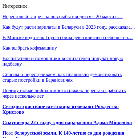
Интересное:
Нерестовый запрет на лов рыбы вводится с 20 марта в…
Как будут расти зарплаты в Беларуси в 2023 году, рассказала…
В Минске водитель Toyota сбила девятилетнего ребенка на…
Как выбрать кофемашину
Воспитатели и помощники воспитателей получат новую
надбавку
Сносим и перестраиваем: как правильно демонтировать
старые постройки в Барановичах
Почему новые лифты в многоэтажках перестают работать
через несколько лет
Сегодня христиане всего мира отмечают Рождество
Христово
Спаўняецца 225 гадоў з дня нараджэння Адама Міцкевіча
Поэт белорусской земли. К 140-летию со дня рождения