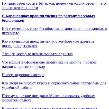
Нулевая отчетность в Беларуси: почему «пустой» отчет — это
зона ответственности
В Барановичах прошли учения по разгону массовых
беспорядков
Как изменились способы общения и защиты личных данных в
интернете
Как изменились представления о комфортном жилье за
последние десять лет
7 вещей, которые нельзя смывать в унитаз
Что входит в оформление памятника на могилу: портрет,
надпись, цветник и декор
Выбор лодочного мотора
Как люди выбирают курсы и образовательные платформы для
удалённой работы
Почему короткие поездки в Минск становятся удобным
форматом отдыха
Крыша дала течь: когда звонить мастерам, а когда можно