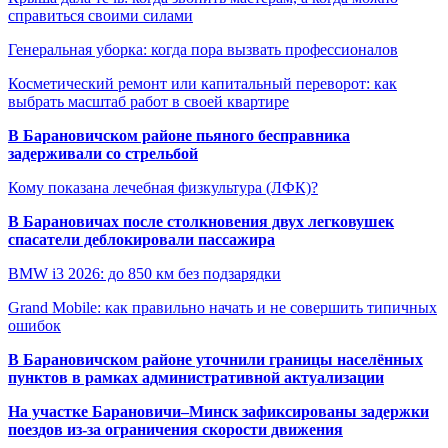
справиться своими силами
Генеральная уборка: когда пора вызвать профессионалов
Косметический ремонт или капитальный переворот: как
выбрать масштаб работ в своей квартире
В Барановичском районе пьяного бесправника
задерживали со стрельбой
Кому показана лечебная физкультура (ЛФК)?
В Барановичах после столкновения двух легковушек
спасатели деблокировали пассажира
BMW i3 2026: до 850 км без подзарядки
Grand Mobile: как правильно начать и не совершить типичных
ошибок
В Барановичском районе уточнили границы населённых
пунктов в рамках административной актуализации
На участке Барановичи–Минск зафиксированы задержки
поездов из-за ограничения скорости движения