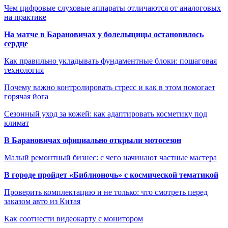
Чем цифровые слуховые аппараты отличаются от аналоговых
на практике
На матче в Барановичах у болельщицы остановилось
сердце
Как правильно укладывать фундаментные блоки: пошаговая
технология
Почему важно контролировать стресс и как в этом помогает
горячая йога
Сезонный уход за кожей: как адаптировать косметику под
климат
В Барановичах официально открыли мотосезон
Малый ремонтный бизнес: с чего начинают частные мастера
В городе пройдет «Библионочь» с космической тематикой
Проверить комплектацию и не только: что смотреть перед
заказом авто из Китая
Как соотнести видеокарту с монитором