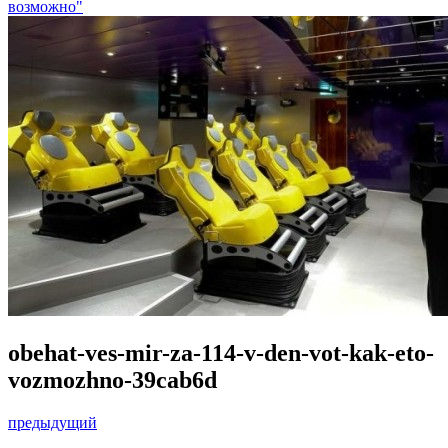
возможно"
obehat-ves-mir-za-114-v-den-vot-kak-eto-
vozmozhno-39cab6d
предыдущий