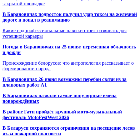
закрытой площадке
В Барановичах подросток получил удар током на железной
дороге и попал в реанимацию
Какие надпрофессиональные навыки стоит развивать для
успешной карьеры
Погода в Барановичах на 25 июня: переменная облачность
и дожди
Происхождение белорусов: что антропология рассказывает о
формировании народа
В Барановичах 26 июня возможны перебои связи из-за
плановых работ A1
В Барановичах назвали самые популярные имена
новорождённых
В районе Гати пройдёт крупный мото-музыкальный
фестиваль MotoFestWest 2026
В Беларуси сохраняются ограничения на посещение лесов
из-за пожарной опасности