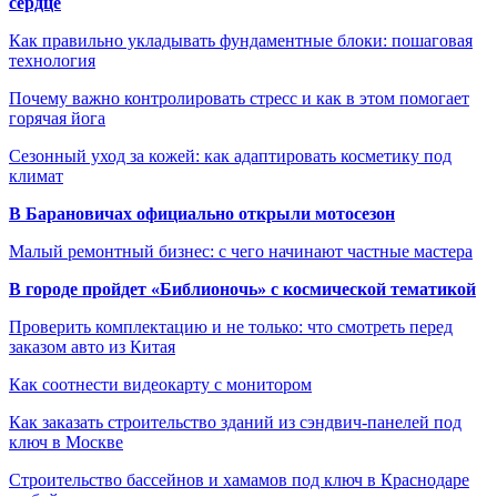
сердце
Как правильно укладывать фундаментные блоки: пошаговая
технология
Почему важно контролировать стресс и как в этом помогает
горячая йога
Сезонный уход за кожей: как адаптировать косметику под
климат
В Барановичах официально открыли мотосезон
Малый ремонтный бизнес: с чего начинают частные мастера
В городе пройдет «Библионочь» с космической тематикой
Проверить комплектацию и не только: что смотреть перед
заказом авто из Китая
Как соотнести видеокарту с монитором
Как заказать строительство зданий из сэндвич-панелей под
ключ в Москве
Строительство бассейнов и хамамов под ключ в Краснодаре