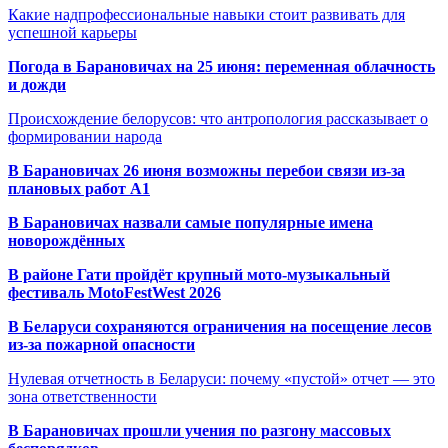
Какие надпрофессиональные навыки стоит развивать для
успешной карьеры
Погода в Барановичах на 25 июня: переменная облачность
и дожди
Происхождение белорусов: что антропология рассказывает о
формировании народа
В Барановичах 26 июня возможны перебои связи из-за
плановых работ A1
В Барановичах назвали самые популярные имена
новорождённых
В районе Гати пройдёт крупный мото-музыкальный
фестиваль MotoFestWest 2026
В Беларуси сохраняются ограничения на посещение лесов
из-за пожарной опасности
Нулевая отчетность в Беларуси: почему «пустой» отчет — это
зона ответственности
В Барановичах прошли учения по разгону массовых