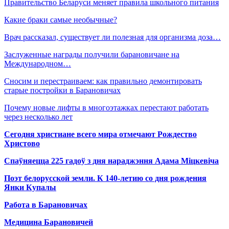
Правительство Беларуси меняет правила школьного питания
Какие браки самые необычные?
Врач рассказал, существует ли полезная для организма доза…
Заслуженные награды получили барановичане на
Международном…
Сносим и перестраиваем: как правильно демонтировать
старые постройки в Барановичах
Почему новые лифты в многоэтажках перестают работать
через несколько лет
Сегодня христиане всего мира отмечают Рождество
Христово
Спаўняецца 225 гадоў з дня нараджэння Адама Міцкевіча
Поэт белорусской земли. К 140-летию со дня рождения
Янки Купалы
Работа в Барановичах
Медицина Барановичей