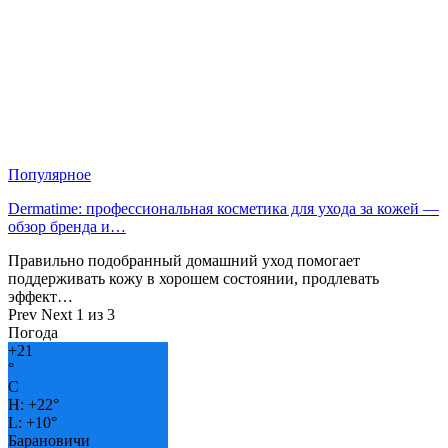
Популярное
Dermatime: профессиональная косметика для ухода за кожей —
обзор бренда и…
Правильно подобранный домашний уход помогает
поддерживать кожу в хорошем состоянии, продлевать
эффект…
Prev
Next
1 из 3
Погода
+
21
°
C
H:
+
22°
L:
+
10°
Барановичи