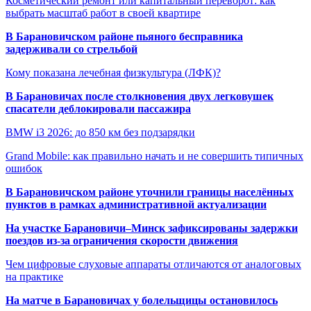
Косметический ремонт или капитальный переворот: как
выбрать масштаб работ в своей квартире
В Барановичском районе пьяного бесправника
задерживали со стрельбой
Кому показана лечебная физкультура (ЛФК)?
В Барановичах после столкновения двух легковушек
спасатели деблокировали пассажира
BMW i3 2026: до 850 км без подзарядки
Grand Mobile: как правильно начать и не совершить типичных
ошибок
В Барановичском районе уточнили границы населённых
пунктов в рамках административной актуализации
На участке Барановичи–Минск зафиксированы задержки
поездов из-за ограничения скорости движения
Чем цифровые слуховые аппараты отличаются от аналоговых
на практике
На матче в Барановичах у болельщицы остановилось