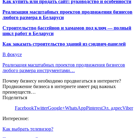
Как купить или продать сайт: руководство и особенности
Реализация масштабных проектов продвижения бизнесов
любого размера в Беларуси
Строительство бассейнов и хамамов под ключ — полный
цикл работ в Беларуси
Как заказать строительство зданий из сэндвич-панелей
В фокусе
Реализация масштабных проектов продвижения бизнесов
любого размера инструментами…
Почему бизнесу необходимо продвигаться в интернете?
Продвижение бизнеса в интернете имеет ряд важных
преимуществ…
Поделиться
Facebook
Twitter
Google+
WhatsApp
Pinterest
Эл. адрес
Viber
Интересное:
Как выбрать телевизор?