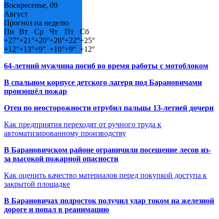
Воскресенье, 09
Август
Прогноз на неделю
Пн
Вт
Ср
Чт
Пт
Сб
+
27°
+
21°
+
20°
+
20°
+
22°
+
25°
+
12°
+
13°
+
9°
+
10°
+
9°
+
12°
64-летний мужчина погиб во время работы с мотоблоком
В спальном корпусе детского лагеря под Барановичами
произошёл пожар
Отец по неосторожности отрубил пальцы 13-летней дочери
Как предприятия переходят от ручного труда к
автоматизированному производству
В Барановичском районе ограничили посещение лесов из-
за высокой пожарной опасности
Как оценить качество материалов перед покупкой доступа к
закрытой площадке
В Барановичах подросток получил удар током на железной
дороге и попал в реанимацию