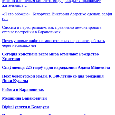
Можно или нельзя кипятить воду дважды? Спрашивает
жительница…
«Я его обожаю». Белоруска Виктория Азаренко сделала селфи
с…
Сносим и перестраиваем: как правильно демонтировать
старые постройки в Барановичах
Почему новые лифты в многоэтажках перестают работать
через несколько лет
Сегодня христиане всего мира отмечают Рождество
Христово
Спаўняецца 225 гадоў з дня нараджэння Адама Міцкевіча
Поэт белорусской земли. К 140-летию со дня рождения
Янки Купалы
Работа в Барановичах
Медицина Барановичей
Digital услуги в Беларуси