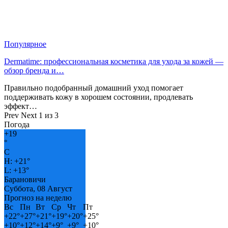
Популярное
Dermatime: профессиональная косметика для ухода за кожей —
обзор бренда и…
Правильно подобранный домашний уход помогает
поддерживать кожу в хорошем состоянии, продлевать
эффект…
Prev
Next
1 из 3
Погода
+
19
°
C
H:
+
21°
L:
+
13°
Барановичи
Суббота, 08 Август
Прогноз на неделю
Вс
Пн
Вт
Ср
Чт
Пт
+
22°
+
27°
+
21°
+
19°
+
20°
+
25°
+
10°
+
12°
+
14°
+
9°
+
9°
+
10°