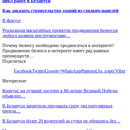
цикл работ в Беларуси
Как заказать строительство зданий из сэндвич-панелей
В фокусе
Реализация масштабных проектов продвижения бизнесов
любого размера инструментами…
Почему бизнесу необходимо продвигаться в интернете?
Продвижение бизнеса в интернете имеет ряд важных
преимуществ…
Поделиться
Facebook
Twitter
Google+
WhatsApp
Pinterest
Эл. адрес
Viber
Интересное:
Конкурс на лучший логотип к 80-летию Великой Победы
объявлен…
В Беларуси запретили продавать сразу два популярных
бренда…
В Беларуси более 20 водителей за сутки не обошлись без…