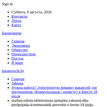
Sign in
Суббота, 8 августа, 2026
Контакты
Лента
Карта
Барановичи
Главная
Экономика
Общество
Происшествия
Погода
В мире
baranovichi.by
Главная
Афиша
Нужна работа? Электронную ярмарку вакансий для
предприятия «Коммунальник» проведут в Бресте 18
июля
nuzhna-rabota-elektronnuju-jarmarku-vakansij-dlja-
predprijatija-kommunalnik-provedut-v-breste-18-ijulja-