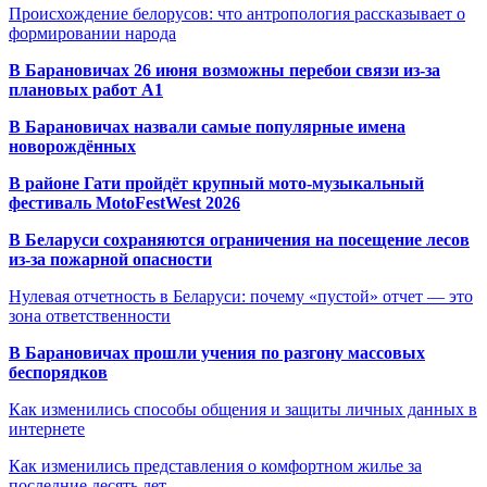
Происхождение белорусов: что антропология рассказывает о
формировании народа
В Барановичах 26 июня возможны перебои связи из-за
плановых работ A1
В Барановичах назвали самые популярные имена
новорождённых
В районе Гати пройдёт крупный мото-музыкальный
фестиваль MotoFestWest 2026
В Беларуси сохраняются ограничения на посещение лесов
из-за пожарной опасности
Нулевая отчетность в Беларуси: почему «пустой» отчет — это
зона ответственности
В Барановичах прошли учения по разгону массовых
беспорядков
Как изменились способы общения и защиты личных данных в
интернете
Как изменились представления о комфортном жилье за
последние десять лет