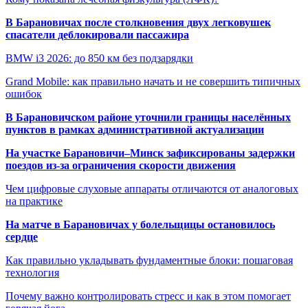
В Барановичах после столкновения двух легковушек
спасатели деблокировали пассажира
BMW i3 2026: до 850 км без подзарядки
Grand Mobile: как правильно начать и не совершить типичных
ошибок
В Барановичском районе уточнили границы населённых
пунктов в рамках административной актуализации
На участке Барановичи–Минск зафиксированы задержки
поездов из-за ограничения скорости движения
Чем цифровые слуховые аппараты отличаются от аналоговых
на практике
На матче в Барановичах у болельщицы остановилось
сердце
Как правильно укладывать фундаментные блоки: пошаговая
технология
Почему важно контролировать стресс и как в этом помогает