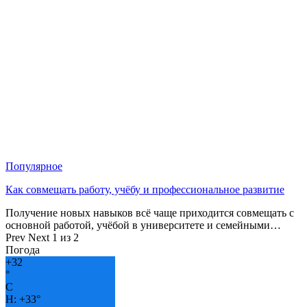
Популярное
Как совмещать работу, учёбу и профессиональное развитие
Получение новых навыков всё чаще приходится совмещать с
основной работой, учёбой в университете и семейными…
Prev
Next
1 из 2
Погода
+
32
°
C
H:
+
33°