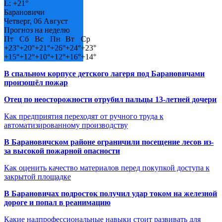
L:
+
21°
Барановичи
Четверг, 06 Август
Прогноз на неделю
Пт
Сб
Вс
Пн
Вт
Ср
+
23°
+
20°
+
21°
+
26°
+
24°
+
23°
+
15°
+
12°
+
10°
+
12°
+
16°
+
14°
В спальном корпусе детского лагеря под Барановичами
произошёл пожар
Отец по неосторожности отрубил пальцы 13-летней дочери
Как предприятия переходят от ручного труда к
автоматизированному производству
В Барановичском районе ограничили посещение лесов из-
за высокой пожарной опасности
Как оценить качество материалов перед покупкой доступа к
закрытой площадке
В Барановичах подросток получил удар током на железной
дороге и попал в реанимацию
Какие надпрофессиональные навыки стоит развивать для