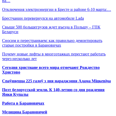
на…
Отключения электроэнергии в Бресте и районе 6-10 марта:…
Брестчанин перевернулся на автомобиле Lada
Свыше 500 большегрузов ждет въезда в Польшу – ГПК
Беларуси
Сносим и перестраиваем: как правильно демонтировать
старые постройки в Барановичах
Почему новые лифты в многоэтажках перестают работать
через несколько лет
Сегодня христиане всего мира отмечают Рождество
Христово
Спаўняецца 225 гадоў з дня нараджэння Адама Міцкевіча
Поэт белорусской земли. К 140-летию со дня рождения
Янки Купалы
Работа в Барановичах
Медицина Барановичей