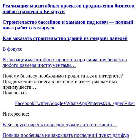
Реализация масштабных проектов продвижения бизнесов
любого размера в Беларуси
Строительство бассейнов и хамамов под ключ — полный
цикл работ в Беларуси
Как заказать строительство зданий из сэндвич-панелей
В фокусе
Реализация масштабных проектов продвижения бизнесов
любого размера инструментами…
Почему бизнесу необходимо продвигаться в интернете?
Продвижение бизнеса в интернете имеет ряд важных
преимуществ…
Поделиться
Facebook
Twitter
Google+
WhatsApp
Pinterest
Эл. адрес
Viber
Интересное:
В Беларуси парень повредил чужие авто и оставил…
Польша пообещала не закрывать последний пункт для фур