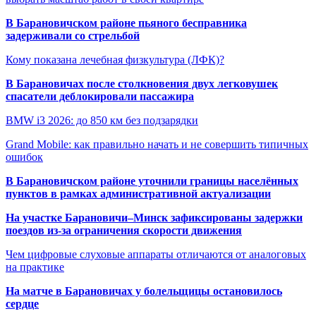
В Барановичском районе пьяного бесправника
задерживали со стрельбой
Кому показана лечебная физкультура (ЛФК)?
В Барановичах после столкновения двух легковушек
спасатели деблокировали пассажира
BMW i3 2026: до 850 км без подзарядки
Grand Mobile: как правильно начать и не совершить типичных
ошибок
В Барановичском районе уточнили границы населённых
пунктов в рамках административной актуализации
На участке Барановичи–Минск зафиксированы задержки
поездов из-за ограничения скорости движения
Чем цифровые слуховые аппараты отличаются от аналоговых
на практике
На матче в Барановичах у болельщицы остановилось
сердце