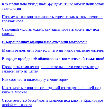
Как правильно укладывать фундаментные блоки: пошаговая
технология
Почему важно контролировать стресс и как в этом помогает
горячая йога
Сезонный уход за кожей: как адаптировать косметику под
климат
В Барановичах официально открыли мотосезон
Малый ремонтный бизнес: с чего начинают частные мастера
В городе пройдет «Библионочь» с космической тематикой
Проверить комплектацию и не только: что смотреть перед
заказом авто из Китая
Как соотнести видеокарту с монитором
Как заказать строительство зданий из сэндвич-панелей под
ключ в Москве
Строительство бассейнов и хамамов под ключ в Краснодаре
любой сложности