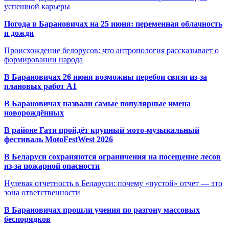
успешной карьеры
Погода в Барановичах на 25 июня: переменная облачность
и дожди
Происхождение белорусов: что антропология рассказывает о
формировании народа
В Барановичах 26 июня возможны перебои связи из-за
плановых работ A1
В Барановичах назвали самые популярные имена
новорождённых
В районе Гати пройдёт крупный мото-музыкальный
фестиваль MotoFestWest 2026
В Беларуси сохраняются ограничения на посещение лесов
из-за пожарной опасности
Нулевая отчетность в Беларуси: почему «пустой» отчет — это
зона ответственности
В Барановичах прошли учения по разгону массовых
беспорядков