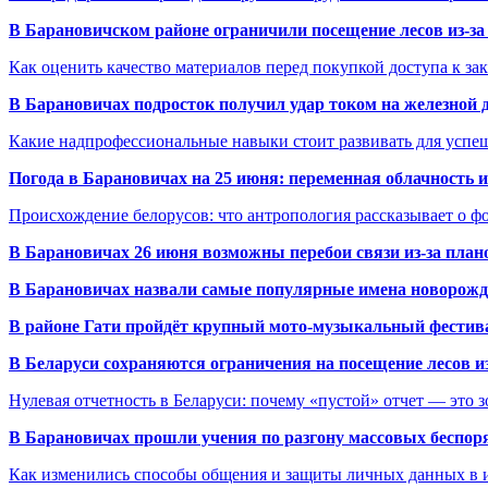
В Барановичском районе ограничили посещение лесов из-з
Как оценить качество материалов перед покупкой доступа к з
В Барановичах подросток получил удар током на железной 
Какие надпрофессиональные навыки стоит развивать для успе
Погода в Барановичах на 25 июня: переменная облачность 
Происхождение белорусов: что антропология рассказывает о 
В Барановичах 26 июня возможны перебои связи из-за план
В Барановичах назвали самые популярные имена новорож
В районе Гати пройдёт крупный мото-музыкальный фестива
В Беларуси сохраняются ограничения на посещение лесов и
Нулевая отчетность в Беларуси: почему «пустой» отчет — это 
В Барановичах прошли учения по разгону массовых беспор
Как изменились способы общения и защиты личных данных в 