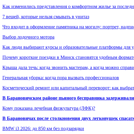
Как изменились представления о комфортном жилье за последни
7 вещей, которые нельзя смывать в унитаз
Что входит в оформление памятника на могилу: портрет, надпис
Выбор лодочного мотора
Как люди выбирают курсы и образовательные платформы для 
Почему короткие поездки в Минск становятся удобным формат
Крыша дала течь: когда звонить мастерам, а когда можно справ
Генеральная уборка: когда пора вызвать профессионалов
Косметический ремонт или капитальный переворот: как выбрат
В Барановичском районе пьяного бесправника задерживали 
Кому показана лечебная физкультура (ЛФК)?
В Барановичах после столкновения двух легковушек спаса
BMW i3 2026: до 850 км без подзарядки