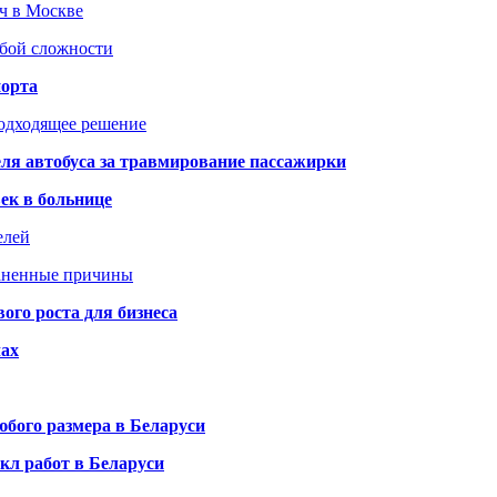
юч в Москве
юбой сложности
порта
подходящее решение
ля автобуса за травмирование пассажирки
ек в больнице
елей
раненные причины
го роста для бизнеса
чах
бого размера в Беларуси
кл работ в Беларуси