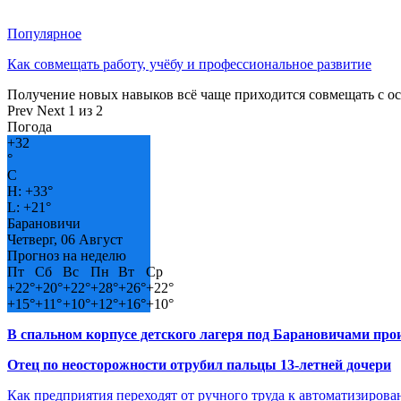
Популярное
Как совмещать работу, учёбу и профессиональное развитие
Получение новых навыков всё чаще приходится совмещать с о
Prev
Next
1 из 2
Погода
+
32
°
C
H:
+
33°
L:
+
21°
Барановичи
Четверг, 06 Август
Прогноз на неделю
Пт
Сб
Вс
Пн
Вт
Ср
+
22°
+
20°
+
22°
+
28°
+
26°
+
22°
+
15°
+
11°
+
10°
+
12°
+
16°
+
10°
В спальном корпусе детского лагеря под Барановичами пр
Отец по неосторожности отрубил пальцы 13-летней дочери
Как предприятия переходят от ручного труда к автоматизиров