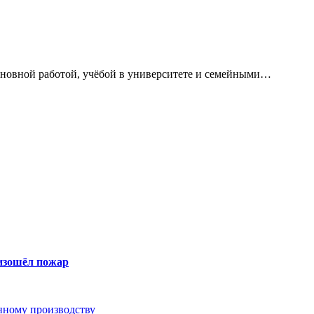
сновной работой, учёбой в университете и семейными…
оизошёл пожар
анному производству