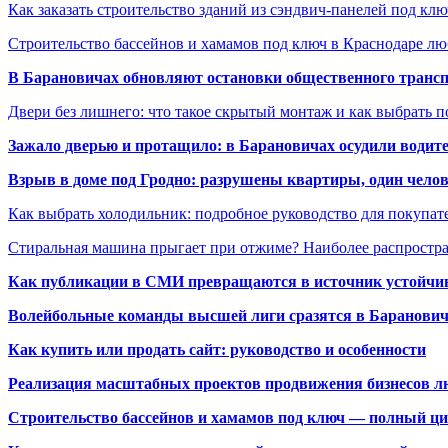
Как заказать строительство зданий из сэндвич-панелей под кл
Строительство бассейнов и хамамов под ключ в Краснодаре л
В Барановичах обновляют остановки общественного транс
Двери без лишнего: что такое скрытый монтаж и как выбрать 
Зажало дверью и протащило: в Барановичах осудили водите
Взрыв в доме под Гродно: разрушены квартиры, один челов
Как выбрать холодильник: подробное руководство для покупат
Стиральная машина прыгает при отжиме? Наиболее распрост
Как публикации в СМИ превращаются в источник устойчиво
Волейбольные команды высшей лиги сразятся в Баранови
Как купить или продать сайт: руководство и особенности
Реализация масштабных проектов продвижения бизнесов лю
Строительство бассейнов и хамамов под ключ — полный ци