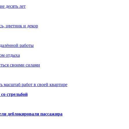
е десять лет
ь, цветник и декор
удалённой работы
ом отдыха
иться своими силами
ь масштаб работ в своей квартире
со стрельбой
тели деблокировали пассажира