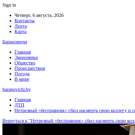
Sign in
Четверг, 6 августа, 2026
Контакты
Лента
Карта
Барановичи
Главная
Экономика
Общество
Происшествия
Погода
В мире
baranovichi.by
Главная
ДТП
Нетрезвый «бесправник» сбил насмерть свою коллегу и 
Вернуться к "Нетрезвый «бесправник» сбил насмерть свою кол