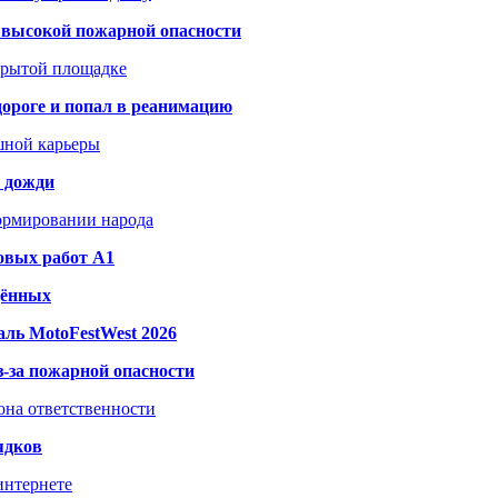
а высокой пожарной опасности
акрытой площадке
дороге и попал в реанимацию
шной карьеры
и дожди
формировании народа
овых работ A1
дённых
ль MotoFestWest 2026
з-за пожарной опасности
зона ответственности
ядков
интернете