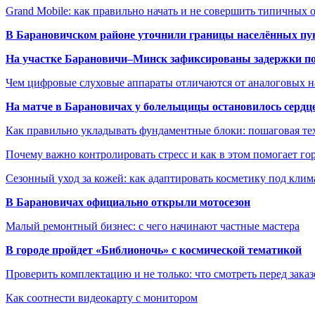
Grand Mobile: как правильно начать и не совершить типичных
В Барановичском районе уточнили границы населённых пу
На участке Барановичи–Минск зафиксированы задержки пое
Чем цифровые слуховые аппараты отличаются от аналоговых н
На матче в Барановичах у болельщицы остановилось сердц
Как правильно укладывать фундаментные блоки: пошаговая те
Почему важно контролировать стресс и как в этом помогает гор
Сезонный уход за кожей: как адаптировать косметику под клим
В Барановичах официально открыли мотосезон
Малый ремонтный бизнес: с чего начинают частные мастера
В городе пройдет «Библионочь» с космической тематикой
Проверить комплектацию и не только: что смотреть перед заказ
Как соотнести видеокарту с монитором