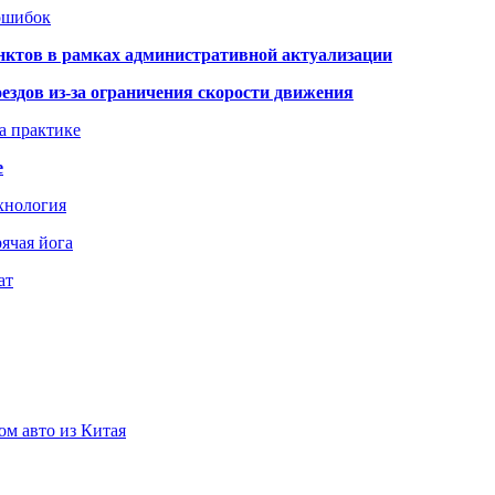
 ошибок
нктов в рамках административной актуализации
здов из-за ограничения скорости движения
а практике
е
хнология
ячая йога
ат
ом авто из Китая