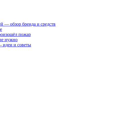
ей — обзор бренда и средств
е
произошёл пожар
 не нужно
— идеи и советы