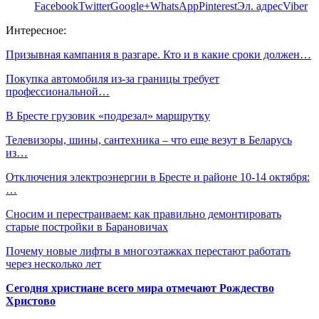
Facebook
Twitter
Google+
WhatsApp
Pinterest
Эл. адрес
Viber
Интересное:
Призывная кампания в разгаре. Кто и в какие сроки должен…
Покупка автомобиля из-за границы требует
профессиональной…
В Бресте грузовик «подрезал» маршрутку
Телевизоры, шины, сантехника – что еще везут в Беларусь
из…
Отключения электроэнергии в Бресте и районе 10-14 октября:
…
Сносим и перестраиваем: как правильно демонтировать
старые постройки в Барановичах
Почему новые лифты в многоэтажках перестают работать
через несколько лет
Сегодня христиане всего мира отмечают Рождество
Христово