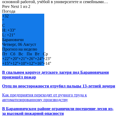
основной работой, учёбой в университете и семейными…
Prev
Next
1 из 2
Погода
+
32
°
C
H:
+
33°
L:
+
21°
Барановичи
Четверг, 06 Август
Прогноз на неделю
Пт
Сб
Вс
Пн
Вт
Ср
+
22°
+
20°
+
21°
+
26°
+
24°
+
23°
+
15°
+
12°
+
10°
+
12°
+
16°
+
14°
В спальном корпусе детского лагеря под Барановичами
произошёл пожар
Отец по неосторожности отрубил пальцы 13-летней дочери
Как предприятия переходят от ручного труда к
автоматизированному производству
В Барановичском районе ограничили посещение лесов из-
за высокой пожарной опасности