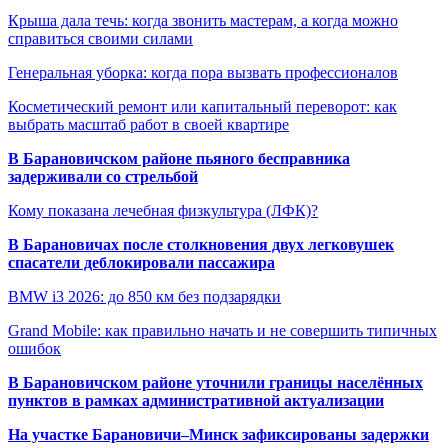
Крыша дала течь: когда звонить мастерам, а когда можно
справиться своими силами
Генеральная уборка: когда пора вызвать профессионалов
Косметический ремонт или капитальный переворот: как
выбрать масштаб работ в своей квартире
В Барановичском районе пьяного бесправника
задерживали со стрельбой
Кому показана лечебная физкультура (ЛФК)?
В Барановичах после столкновения двух легковушек
спасатели деблокировали пассажира
BMW i3 2026: до 850 км без подзарядки
Grand Mobile: как правильно начать и не совершить типичных
ошибок
В Барановичском районе уточнили границы населённых
пунктов в рамках административной актуализации
На участке Барановичи–Минск зафиксированы задержки