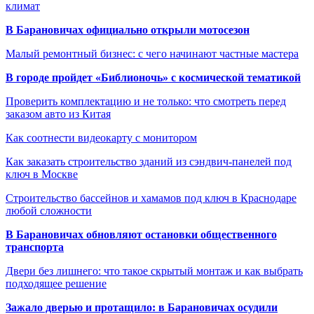
климат
В Барановичах официально открыли мотосезон
Малый ремонтный бизнес: с чего начинают частные мастера
В городе пройдет «Библионочь» с космической тематикой
Проверить комплектацию и не только: что смотреть перед
заказом авто из Китая
Как соотнести видеокарту с монитором
Как заказать строительство зданий из сэндвич-панелей под
ключ в Москве
Строительство бассейнов и хамамов под ключ в Краснодаре
любой сложности
В Барановичах обновляют остановки общественного
транспорта
Двери без лишнего: что такое скрытый монтаж и как выбрать
подходящее решение
Зажало дверью и протащило: в Барановичах осудили