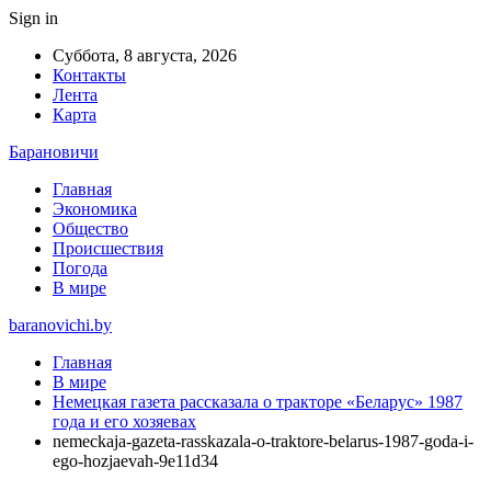
Sign in
Суббота, 8 августа, 2026
Контакты
Лента
Карта
Барановичи
Главная
Экономика
Общество
Происшествия
Погода
В мире
baranovichi.by
Главная
В мире
Немецкая газета рассказала о тракторе «Беларус» 1987
года и его хозяевах
nemeckaja-gazeta-rasskazala-o-traktore-belarus-1987-goda-i-
ego-hozjaevah-9e11d34