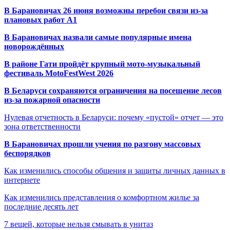
В Барановичах 26 июня возможны перебои связи из-за
плановых работ A1
В Барановичах назвали самые популярные имена
новорождённых
В районе Гати пройдёт крупный мото-музыкальный
фестиваль MotoFestWest 2026
В Беларуси сохраняются ограничения на посещение лесов
из-за пожарной опасности
Нулевая отчетность в Беларуси: почему «пустой» отчет — это
зона ответственности
В Барановичах прошли учения по разгону массовых
беспорядков
Как изменились способы общения и защиты личных данных в
интернете
Как изменились представления о комфортном жилье за
последние десять лет
7 вещей, которые нельзя смывать в унитаз