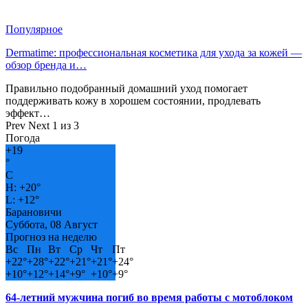
Популярное
Dermatime: профессиональная косметика для ухода за кожей —
обзор бренда и…
Правильно подобранный домашний уход помогает
поддерживать кожу в хорошем состоянии, продлевать
эффект…
Prev
Next
1 из 3
Погода
+
19
°
C
H:
+
20°
L:
+
12°
Барановичи
Суббота, 08 Август
Прогноз на неделю
Вс
Пн
Вт
Ср
Чт
Пт
+
22°
+
28°
+
22°
+
21°
+
21°
+
24°
+
10°
+
12°
+
14°
+
9°
+
10°
+
9°
64-летний мужчина погиб во время работы с мотоблоком