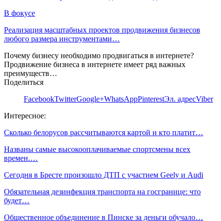
В фокусе
Реализация масштабных проектов продвижения бизнесов
любого размера инструментами…
Почему бизнесу необходимо продвигаться в интернете?
Продвижение бизнеса в интернете имеет ряд важных
преимуществ…
Поделиться
Facebook
Twitter
Google+
WhatsApp
Pinterest
Эл. адрес
Viber
Интересное:
Сколько белорусов рассчитываются картой и кто платит…
Названы самые высокооплачиваемые спортсмены всех
времен.…
Сегодня в Бресте произошло ДТП с участием Geely и Audi
Обязательная дезинфекция транспорта на госгранице: что
будет…
Общественное объединение в Пинске за деньги обучало…