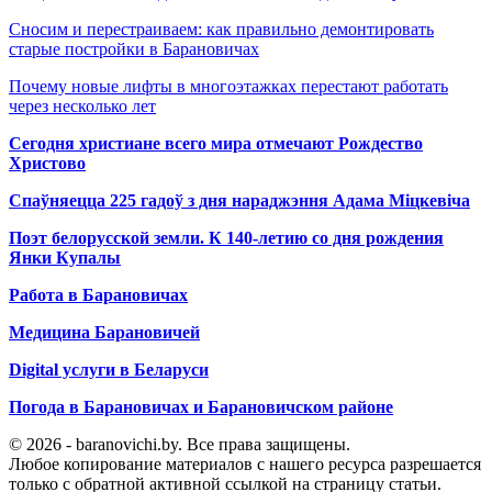
Сносим и перестраиваем: как правильно демонтировать
старые постройки в Барановичах
Почему новые лифты в многоэтажках перестают работать
через несколько лет
Сегодня христиане всего мира отмечают Рождество
Христово
Спаўняецца 225 гадоў з дня нараджэння Адама Міцкевіча
Поэт белорусской земли. К 140-летию со дня рождения
Янки Купалы
Работа в Барановичах
Медицина Барановичей
Digital услуги в Беларуси
Погода в Барановичах и Барановичском районе
© 2026 - baranovichi.by. Все права защищены.
Любое копирование материалов с нашего ресурса разрешается
только с обратной активной ссылкой на страницу статьи.