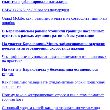
спасатели деблокировали пассажира
BMW i3 2026: до 850 км без подзарядки
Grand Mobile: как правильно начать и не совершить типичных
ошибок
В Барановичском районе уточнили границы населённых
пунктов в рамках административной актуализации
На участке Барановичи–Минск зафиксированы задержки
поездов из-за ограничения скорости движения
Чем цифровые слуховые аппараты отличаются от аналоговых
на практике
На матче в Барановичах у болельщицы остановилось
сердце
Как правильно укладывать фундаментные блоки: пошаговая
технология
Почему важно контролировать стресс и как в этом помогает
горячая йога
Сезонный уход за кожей: как адаптировать косметику под