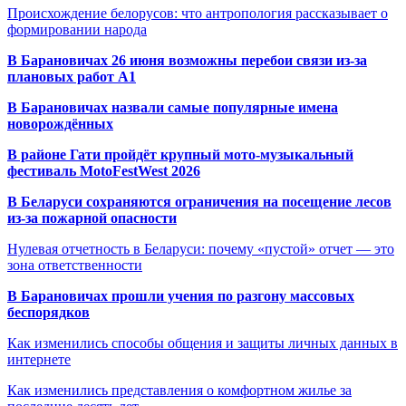
Происхождение белорусов: что антропология рассказывает о
формировании народа
В Барановичах 26 июня возможны перебои связи из-за
плановых работ A1
В Барановичах назвали самые популярные имена
новорождённых
В районе Гати пройдёт крупный мото-музыкальный
фестиваль MotoFestWest 2026
В Беларуси сохраняются ограничения на посещение лесов
из-за пожарной опасности
Нулевая отчетность в Беларуси: почему «пустой» отчет — это
зона ответственности
В Барановичах прошли учения по разгону массовых
беспорядков
Как изменились способы общения и защиты личных данных в
интернете
Как изменились представления о комфортном жилье за