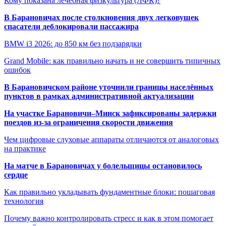
Кому показана лечебная физкультура (ЛФК)?
В Барановичах после столкновения двух легковушек
спасатели деблокировали пассажира
BMW i3 2026: до 850 км без подзарядки
Grand Mobile: как правильно начать и не совершить типичных
ошибок
В Барановичском районе уточнили границы населённых
пунктов в рамках административной актуализации
На участке Барановичи–Минск зафиксированы задержки
поездов из-за ограничения скорости движения
Чем цифровые слуховые аппараты отличаются от аналоговых
на практике
На матче в Барановичах у болельщицы остановилось
сердце
Как правильно укладывать фундаментные блоки: пошаговая
технология
Почему важно контролировать стресс и как в этом помогает