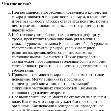
Что еще не так?
При регулярном употреблении чрезмерного количества
сахара развивается толерантность к нему и, в конечном
итоге, зависимость. Отсюда становится понятно, почему
некоторые исследователи называют сахар «легальным
наркотиком».
Избыточное употребление сахара ведет к дефициту
хрома, препятствует усвоению кальция и магния,
снижает уровень витамина Е, повышает общий уровень
холестерина и триглицеридов, увеличивает риск
развития ожирения, неблагоприятно влияет на
состояние иммунной системы. Также употребление
сахара может провоцировать головные боли и мигрени,
способствовать развитию хронических дегенеративных
заболеваний.
Привычка есть много сахара способна изменить наше
поведение. Могут возникнуть проблемы с
концентрацией внимания, контролем эмоций,
снижением умственных способностей. Возможны
сонливость, усиление депрессии.
Все вышеописанное не может не сказаться на внешнем
виде. Как и то, что сахар запускает быстрое старение
организма. Как показали исследования, проведенные
еще в 2010 году, он провоцирует «сшивание» волокон