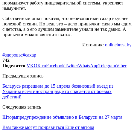
нормализует работу пищеварительной системы, укрепляет
иммунитет.
Собственный опыт показал, что небезопасный сахар вкуснее
полезной стевии. Но ведь это – дело привычки: сахар мы едим
с детства, а о его лучшем заменителе узнали не так давно. А
привычки можно «воспитывать».
Источник:
onlinebrest.by
#здоровье
#сахар
742
Поделится
VK
OK.ru
Facebook
Twitter
WhatsApp
Telegram
Viber
Предыдущая запись
Беларусь разрешила до 15 апреля безвизовый въезд из
Украины всем иностранцам, кто спасается от боевых
действий
Следующая запись
Штормпредупреждение объявлено в Беларуси на 27 марта
Вам также могут понравиться
Еще от автора