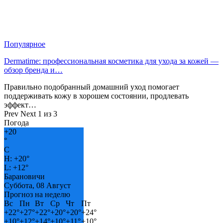
Популярное
Dermatime: профессиональная косметика для ухода за кожей —
обзор бренда и…
Правильно подобранный домашний уход помогает
поддерживать кожу в хорошем состоянии, продлевать
эффект…
Prev
Next
1 из 3
Погода
+
20
°
C
H:
+
20°
L:
+
12°
Барановичи
Суббота, 08 Август
Прогноз на неделю
Вс
Пн
Вт
Ср
Чт
Пт
+
22°
+
27°
+
22°
+
20°
+
20°
+
24°
+
10°
+
12°
+
14°
+
10°
+
11°
+
10°