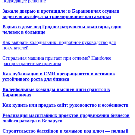
подходящее решение
Зажало дверью и протащило: в Барановичах осудили
водителя автобуса за травмирование пассажирки
Взрыв в доме под Гродно: разрушены квартиры, один
человек в больнице
Как выбрать холодильник: подробное руководство для
покупателей
Стиральная машина прыгает при отжиме? Наиболее
распространенные причины
Как публикации в СМИ превращаются в источник
устойчивого роста для бизнеса
Волейбольные команды высшей лиги сразятся в
Барановичах
Как купить или продать сайт: руководство и особенности
Реализация масштабных проектов продвижения бизнесов
любого размера в Беларуси
Строительство бассейнов и хамамов под ключ — полный