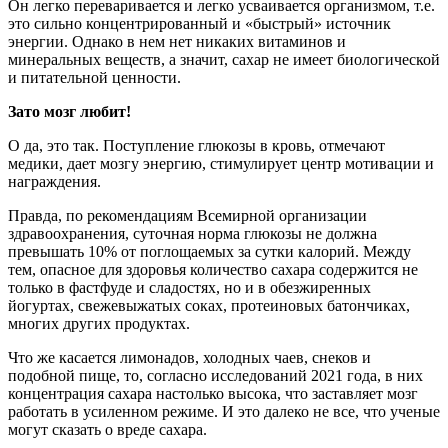
Он легко переваривается и легко усваивается организмом, т.е.
это сильно концентрированный и «быстрый» источник
энергии. Однако в нем нет никаких витаминов и
минеральных веществ, а значит, сахар не имеет биологической
и питательной ценности.
Зато мозг любит!
О да, это так. Поступление глюкозы в кровь, отмечают
медики, дает мозгу энергию, стимулирует центр мотивации и
награждения.
Правда, по рекомендациям Всемирной организации
здравоохранения, суточная норма глюкозы не должна
превышать 10% от поглощаемых за сутки калорий. Между
тем, опасное для здоровья количество сахара содержится не
только в фастфуде и сладостях, но и в обезжиренных
йогуртах, свежевыжатых соках, протеиновых батончиках,
многих других продуктах.
Что же касается лимонадов, холодных чаев, снеков и
подобной пище, то, согласно исследований 2021 года, в них
концентрация сахара настолько высока, что заставляет мозг
работать в усиленном режиме. И это далеко не все, что ученые
могут сказать о вреде сахара.