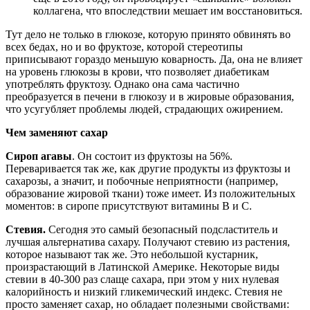
коллагена, что впоследствии мешает им восстановиться.
Тут дело не только в глюкозе, которую принято обвинять во
всех бедах, но и во фруктозе, которой стереотипы
приписывают гораздо меньшую коварность. Да, она не влияет
на уровень глюкозы в крови, что позволяет диабетикам
употреблять фруктозу. Однако она сама частично
преобразуется в печени в глюкозу и в жировые образования,
что усугубляет проблемы людей, страдающих ожирением.
Чем заменяют сахар
Сироп агавы
. Он состоит из фруктозы на 56%.
Переваривается так же, как другие продукты из фруктозы и
сахарозы, а значит, и побочные неприятности (например,
образование жировой ткани) тоже имеет. Из положительных
моментов: в сиропе присутствуют витамины В и С.
Стевия.
Сегодня это самый безопасный подсластитель и
лучшая альтернатива сахару. Получают стевию из растения,
которое называют так же. Это небольшой кустарник,
произрастающий в Латинской Америке. Некоторые виды
стевии в 40-300 раз слаще сахара, при этом у них нулевая
калорийность и низкий гликемический индекс. Стевия не
просто заменяет сахар, но обладает полезными свойствами: