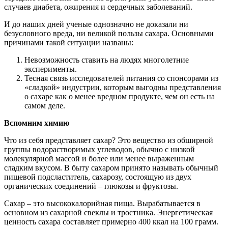
случаев диабета, ожирения и сердечных заболеваний.
И до наших дней ученые однозначно не доказали ни
безусловного вреда, ни великой пользы сахара. Основными
причинами такой ситуации названы:
Невозможность ставить на людях многолетние
эксперименты.
Тесная связь исследователей питания со спонсорами из
«сладкой» индустрии, которым выгодны представления
о сахаре как о менее вредном продукте, чем он есть на
самом деле.
Вспомним химию
Что из себя представляет сахар? Это вещество из обширной
группы водорастворимых углеводов, обычно с низкой
молекулярной массой и более или менее выраженным
сладким вкусом. В быту сахаром принято называть обычный
пищевой подсластитель, сахарозу, состоящую из двух
органических соединений – глюкозы и фруктозы.
Сахар – это высококалорийная пища. Вырабатывается в
основном из сахарной свеклы и тростника. Энергетическая
ценность сахара составляет примерно 400 ккал на 100 грамм.