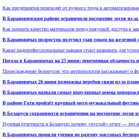
Как предприятия переходят от ручного труда к автоматизиров
В Барановичском районе ограничили посещение лесов из-з
Как оценить качество материалов перед покупкой доступа к з
В Барановичах подросток получил удар током на железной 
Какие надпрофессиональные навыки стоит развивать для успе
Погода в Барановичах на 25 июня: переменная облачность 
Происхождение белорусов: что антропология рассказывает о 
В Барановичах 26 июня возможны перебои связи из-за план
В Барановичах назвали самые популярные имена новорож
В районе Гати пройдёт крупный мото-музыкальный фестива
В Беларуси сохраняются ограничения на посещение лесов и
Нулевая отчетность в Беларуси: почему «пустой» отчет — это 
В Барановичах прошли учения по разгону массовых беспор