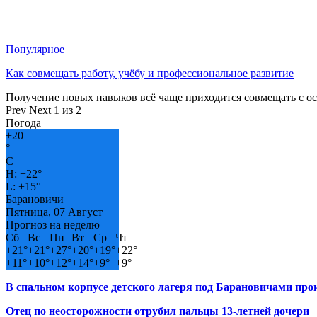
Популярное
Как совмещать работу, учёбу и профессиональное развитие
Получение новых навыков всё чаще приходится совмещать с о
Prev
Next
1 из 2
Погода
+
20
°
C
H:
+
22°
L:
+
15°
Барановичи
Пятница, 07 Август
Прогноз на неделю
Сб
Вс
Пн
Вт
Ср
Чт
+
21°
+
21°
+
27°
+
20°
+
19°
+
22°
+
11°
+
10°
+
12°
+
14°
+
9°
+
9°
В спальном корпусе детского лагеря под Барановичами пр
Отец по неосторожности отрубил пальцы 13-летней дочери