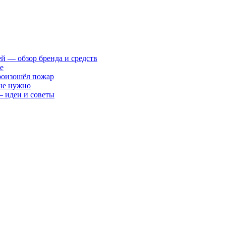
ей — обзор бренда и средств
е
произошёл пожар
 не нужно
— идеи и советы