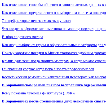
Как изменились способы общения и защиты личных данных в 
Как изменились представления о комфортном жилье за последни
7 вещей, которые нельзя смывать в унитаз
Что входит в оформление памятника на могилу: портрет, надпис
Выбор лодочного мотора
Как люди выбирают курсы и образовательные платформы для 
Почему короткие поездки в Минск становятся удобным формат
Крыша дала течь: когда звонить мастерам, а когда можно справ
Генеральная уборка: когда пора вызвать профессионалов
Косметический ремонт или капитальный переворот: как выбрат
В Барановичском районе пьяного бесправника задерживали 
Кому показана лечебная физкультура (ЛФК)?
В Барановичах после столкновения двух легковушек спаса