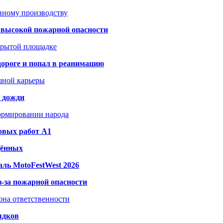
анному производству
а высокой пожарной опасности
акрытой площадке
дороге и попал в реанимацию
шной карьеры
и дожди
формировании народа
овых работ A1
дённых
ль MotoFestWest 2026
з-за пожарной опасности
зона ответственности
ядков