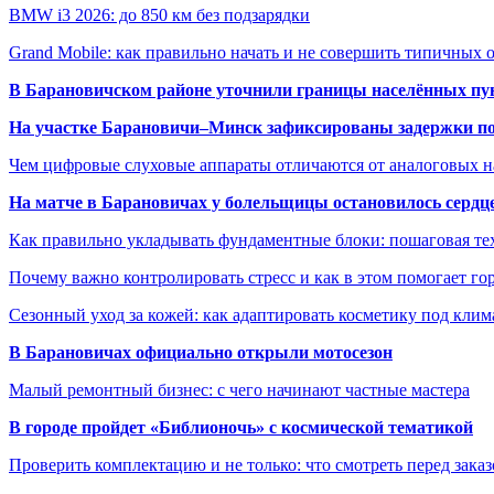
BMW i3 2026: до 850 км без подзарядки
Grand Mobile: как правильно начать и не совершить типичных
В Барановичском районе уточнили границы населённых пу
На участке Барановичи–Минск зафиксированы задержки пое
Чем цифровые слуховые аппараты отличаются от аналоговых н
На матче в Барановичах у болельщицы остановилось сердц
Как правильно укладывать фундаментные блоки: пошаговая те
Почему важно контролировать стресс и как в этом помогает гор
Сезонный уход за кожей: как адаптировать косметику под клим
В Барановичах официально открыли мотосезон
Малый ремонтный бизнес: с чего начинают частные мастера
В городе пройдет «Библионочь» с космической тематикой
Проверить комплектацию и не только: что смотреть перед заказ