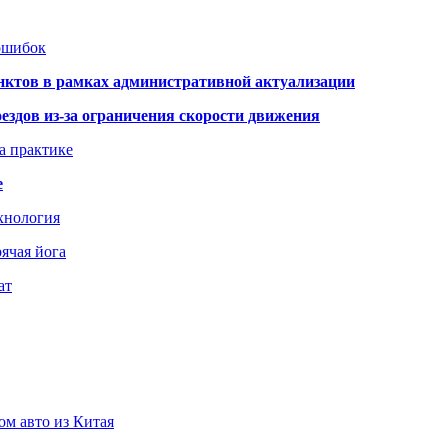
 ошибок
нктов в рамках административной актуализации
здов из-за ограничения скорости движения
а практике
е
хнология
ячая йога
ат
ом авто из Китая