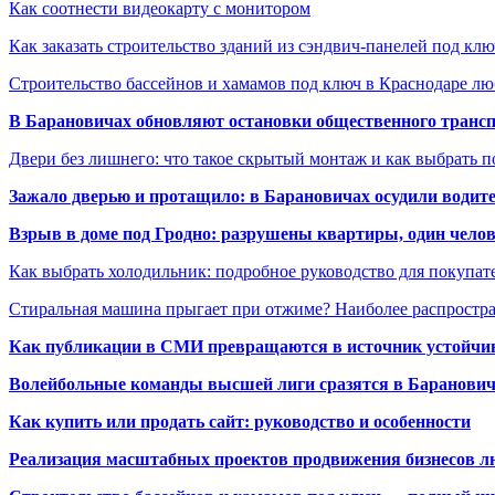
Как соотнести видеокарту с монитором
Как заказать строительство зданий из сэндвич-панелей под кл
Строительство бассейнов и хамамов под ключ в Краснодаре л
В Барановичах обновляют остановки общественного транс
Двери без лишнего: что такое скрытый монтаж и как выбрать 
Зажало дверью и протащило: в Барановичах осудили водите
Взрыв в доме под Гродно: разрушены квартиры, один челов
Как выбрать холодильник: подробное руководство для покупат
Стиральная машина прыгает при отжиме? Наиболее распрост
Как публикации в СМИ превращаются в источник устойчиво
Волейбольные команды высшей лиги сразятся в Баранови
Как купить или продать сайт: руководство и особенности
Реализация масштабных проектов продвижения бизнесов лю