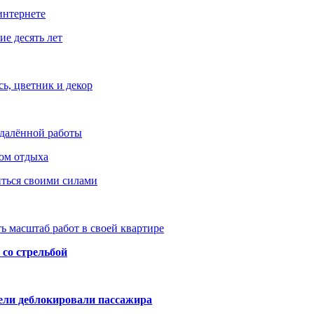
интернете
е десять лет
ь, цветник и декор
удалённой работы
ом отдыха
иться своими силами
ь масштаб работ в своей квартире
со стрельбой
тели деблокировали пассажира