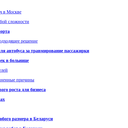
юч в Москве
юбой сложности
порта
подходящее решение
ля автобуса за травмирование пассажирки
ек в больнице
елей
раненные причины
го роста для бизнеса
чах
бого размера в Беларуси