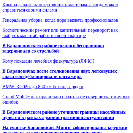
Крыша дала течь: когда звонить мастерам, а когда можно
справиться своими силами
Генеральная уборка: когда пора вызвать профессионалов
Косметический ремонт или капитальный переворот: как
выбрать масштаб работ в своей квартире
В Барановичском районе пьяного бесправника
задерживали со стрельбой
Кому показана лечебная физкультура (ЛФК)?
В Барановичах после столкновения двух легковушек
спасатели деблокировали пассажира
BMW i3 2026: до 850 км без подзарядки
Grand Mobile: как правильно начать и не совершить типичных
ошибок
В Барановичском районе уточнили границы населённых
пунктов в рамках административной актуализации
На участке Барановичи–Минск зафиксированы задержки
поездов из-за ограничения скорости движения