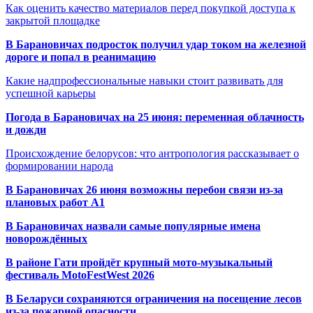
Как оценить качество материалов перед покупкой доступа к
закрытой площадке
В Барановичах подросток получил удар током на железной
дороге и попал в реанимацию
Какие надпрофессиональные навыки стоит развивать для
успешной карьеры
Погода в Барановичах на 25 июня: переменная облачность
и дожди
Происхождение белорусов: что антропология рассказывает о
формировании народа
В Барановичах 26 июня возможны перебои связи из-за
плановых работ A1
В Барановичах назвали самые популярные имена
новорождённых
В районе Гати пройдёт крупный мото-музыкальный
фестиваль MotoFestWest 2026
В Беларуси сохраняются ограничения на посещение лесов
из-за пожарной опасности