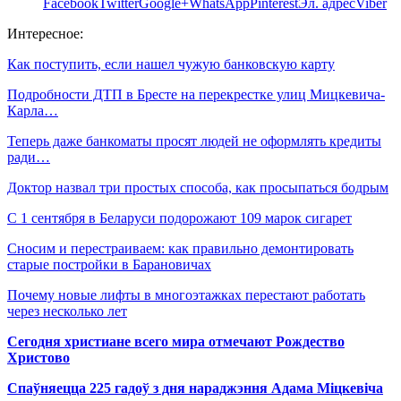
Facebook
Twitter
Google+
WhatsApp
Pinterest
Эл. адрес
Viber
Интересное:
Как поступить, если нашел чужую банковскую карту
Подробности ДТП в Бресте на перекрестке улиц Мицкевича-
Карла…
Теперь даже банкоматы просят людей не оформлять кредиты
ради…
Доктор назвал три простых способа, как просыпаться бодрым
С 1 сентября в Беларуси подорожают 109 марок сигарет
Сносим и перестраиваем: как правильно демонтировать
старые постройки в Барановичах
Почему новые лифты в многоэтажках перестают работать
через несколько лет
Сегодня христиане всего мира отмечают Рождество
Христово
Спаўняецца 225 гадоў з дня нараджэння Адама Міцкевіча