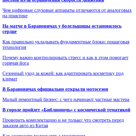
Чем цифровые слуховые аппараты отличаются от аналоговых
на практике
На матче в Барановичах у болельщицы остановилось
сердце
Как правильно укладывать фундаментные блоки: пошаговая
технология
Почему важно контролировать стресс и как в этом помогает
горячая йога
Сезонный уход за кожей: как адаптировать косметику под
климат
В Барановичах официально открыли мотосезон
Малый ремонтный бизнес: с чего начинают частные мастера
В городе пройдет «Библионочь» с космической тематикой
Проверить комплектацию и не только: что смотреть перед
заказом авто из Китая
Как соотнести видеокарту с монитором