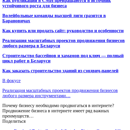
Как публикации в СМИ превращаются в источник
устойчивого роста для бизнеса
Волейбольные команды высшей лиги сразятся в
Барановичах
Как купить или продать сайт: руководство и особенности
Реализация масштабных проектов продвижения бизнесов
любого размера в Беларуси
Строительство бассейнов и хамамов под ключ — полный
цикл работ в Беларуси
Как заказать строительство зданий из сэндвич-панелей
В фокусе
Реализация масштабных проектов продвижения бизнесов
любого размера инструментами…
Почему бизнесу необходимо продвигаться в интернете?
Продвижение бизнеса в интернете имеет ряд важных
преимуществ…
Поделиться