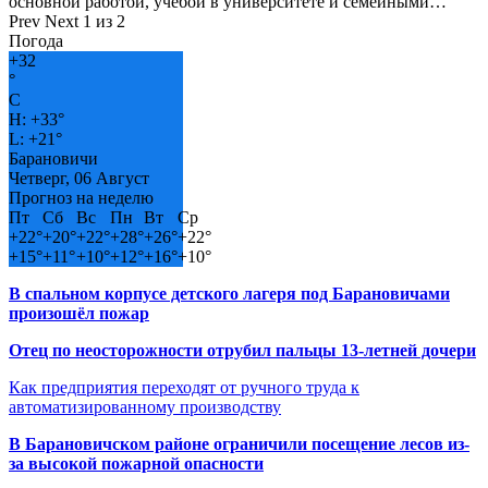
основной работой, учёбой в университете и семейными…
Prev
Next
1 из 2
Погода
+
32
°
C
H:
+
33°
L:
+
21°
Барановичи
Четверг, 06 Август
Прогноз на неделю
Пт
Сб
Вс
Пн
Вт
Ср
+
22°
+
20°
+
22°
+
28°
+
26°
+
22°
+
15°
+
11°
+
10°
+
12°
+
16°
+
10°
В спальном корпусе детского лагеря под Барановичами
произошёл пожар
Отец по неосторожности отрубил пальцы 13-летней дочери
Как предприятия переходят от ручного труда к
автоматизированному производству
В Барановичском районе ограничили посещение лесов из-
за высокой пожарной опасности