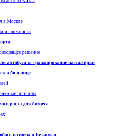
ом авто из Китая
юч в Москве
юбой сложности
порта
подходящее решение
ля автобуса за травмирование пассажирки
ек в больнице
елей
раненные причины
го роста для бизнеса
чах
бого размера в Беларуси