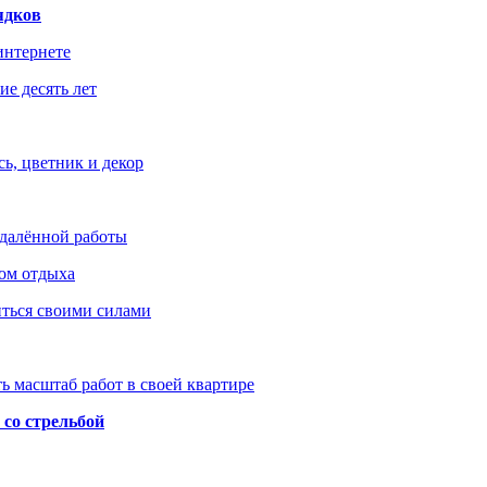
ядков
интернете
е десять лет
ь, цветник и декор
удалённой работы
ом отдыха
иться своими силами
ь масштаб работ в своей квартире
со стрельбой