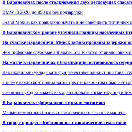
В Барановичах после столкновения двух легковушек спаса
BMW i3 2026: до 850 км без подзарядки
Grand Mobile: как правильно начать и не совершить типичных
В Барановичском районе уточнили границы населённых пу
На участке Барановичи–Минск зафиксированы задержки пое
Чем цифровые слуховые аппараты отличаются от аналоговых н
На матче в Барановичах у болельщицы остановилось сердц
Как правильно укладывать фундаментные блоки: пошаговая те
Почему важно контролировать стресс и как в этом помогает гор
Сезонный уход за кожей: как адаптировать косметику под клим
В Барановичах официально открыли мотосезон
Малый ремонтный бизнес: с чего начинают частные мастера
В городе пройдет «Библионочь» с космической тематикой