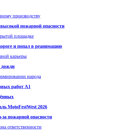
анному производству
а высокой пожарной опасности
акрытой площадке
дороге и попал в реанимацию
шной карьеры
и дожди
формировании народа
овых работ A1
дённых
ль MotoFestWest 2026
з-за пожарной опасности
зона ответственности