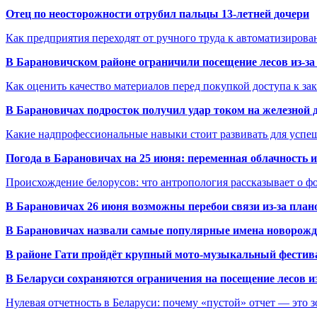
Отец по неосторожности отрубил пальцы 13-летней дочери
Как предприятия переходят от ручного труда к автоматизиров
В Барановичском районе ограничили посещение лесов из-з
Как оценить качество материалов перед покупкой доступа к з
В Барановичах подросток получил удар током на железной 
Какие надпрофессиональные навыки стоит развивать для успе
Погода в Барановичах на 25 июня: переменная облачность 
Происхождение белорусов: что антропология рассказывает о 
В Барановичах 26 июня возможны перебои связи из-за план
В Барановичах назвали самые популярные имена новорож
В районе Гати пройдёт крупный мото-музыкальный фестива
В Беларуси сохраняются ограничения на посещение лесов и
Нулевая отчетность в Беларуси: почему «пустой» отчет — это 