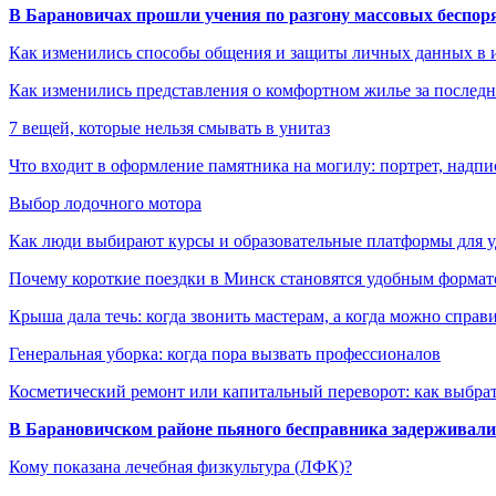
В Барановичах прошли учения по разгону массовых беспор
Как изменились способы общения и защиты личных данных в 
Как изменились представления о комфортном жилье за последни
7 вещей, которые нельзя смывать в унитаз
Что входит в оформление памятника на могилу: портрет, надпис
Выбор лодочного мотора
Как люди выбирают курсы и образовательные платформы для 
Почему короткие поездки в Минск становятся удобным формат
Крыша дала течь: когда звонить мастерам, а когда можно справ
Генеральная уборка: когда пора вызвать профессионалов
Косметический ремонт или капитальный переворот: как выбрат
В Барановичском районе пьяного бесправника задерживали 
Кому показана лечебная физкультура (ЛФК)?