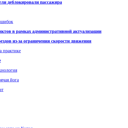
тели деблокировали пассажира
 ошибок
нктов в рамках административной актуализации
здов из-за ограничения скорости движения
а практике
е
хнология
ячая йога
ат