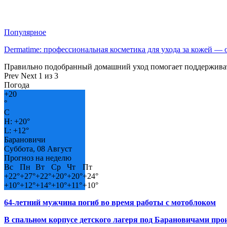
Популярное
Dermatime: профессиональная косметика для ухода за кожей —
Правильно подобранный домашний уход помогает поддерживат
Prev
Next
1 из 3
Погода
+
20
°
C
H:
+
20°
L:
+
12°
Барановичи
Суббота, 08 Август
Прогноз на неделю
Вс
Пн
Вт
Ср
Чт
Пт
+
22°
+
27°
+
22°
+
20°
+
20°
+
24°
+
10°
+
12°
+
14°
+
10°
+
11°
+
10°
64-летний мужчина погиб во время работы с мотоблоком
В спальном корпусе детского лагеря под Барановичами пр