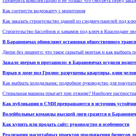
Проверить комплектацию и не только: что смотреть перед заказ
Как соотнести видеокарту с монитором
Как заказать строительство зданий из сэндвич-панелей под кл
Строительство бассейнов и хамамов под ключ в Краснодаре л
В Барановичах обновляют остановки общественного транс
Двери без лишнего: что такое скрытый монтаж и как выбрать 
Зажало дверью и протащило: в Барановичах осудили водите
Взрыв в доме под Гродно: разрушены квартиры, один челов
Как выбрать холодильник: подробное руководство для покупат
Стиральная машина прыгает при отжиме? Наиболее распрост
Как публикации в СМИ превращаются в источник устойчиво
Волейбольные команды высшей лиги сразятся в Баранови
Как купить или продать сайт: руководство и особенности
Реализация масштабных проектов продвижения бизнесов лю