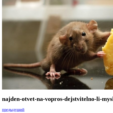
najden-otvet-na-vopros-dejstvitelno-li-mys
предыдущий