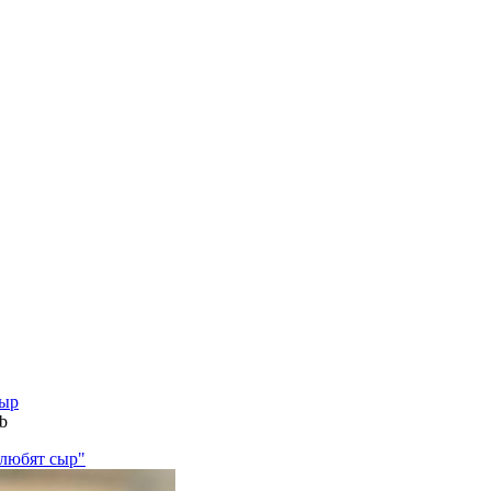
сыр
4b
 любят сыр"