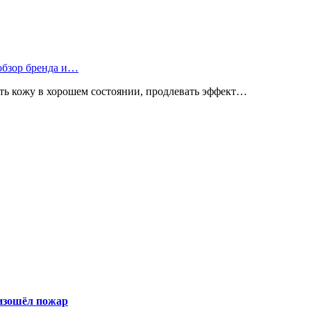
 обзор бренда и…
ь кожу в хорошем состоянии, продлевать эффект…
оизошёл пожар