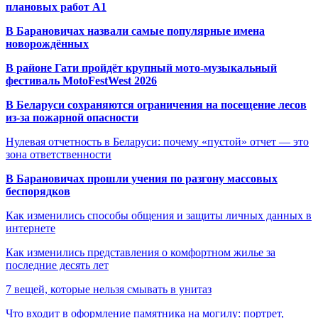
плановых работ A1
В Барановичах назвали самые популярные имена
новорождённых
В районе Гати пройдёт крупный мото-музыкальный
фестиваль MotoFestWest 2026
В Беларуси сохраняются ограничения на посещение лесов
из-за пожарной опасности
Нулевая отчетность в Беларуси: почему «пустой» отчет — это
зона ответственности
В Барановичах прошли учения по разгону массовых
беспорядков
Как изменились способы общения и защиты личных данных в
интернете
Как изменились представления о комфортном жилье за
последние десять лет
7 вещей, которые нельзя смывать в унитаз
Что входит в оформление памятника на могилу: портрет,