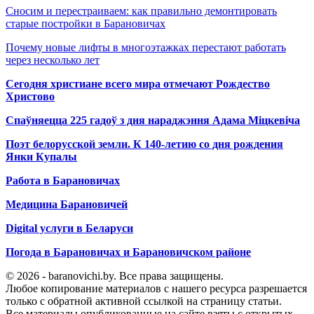
Сносим и перестраиваем: как правильно демонтировать
старые постройки в Барановичах
Почему новые лифты в многоэтажках перестают работать
через несколько лет
Сегодня христиане всего мира отмечают Рождество
Христово
Спаўняецца 225 гадоў з дня нараджэння Адама Міцкевіча
Поэт белорусской земли. К 140-летию со дня рождения
Янки Купалы
Работа в Барановичах
Медицина Барановичей
Digital услуги в Беларуси
Погода в Барановичах и Барановичском районе
© 2026 - baranovichi.by. Все права защищены.
Любое копирование материалов с нашего ресурса разрешается
только с обратной активной ссылкой на страницу статьи.
Все материалы опубликованные на сайте взяты с открытых