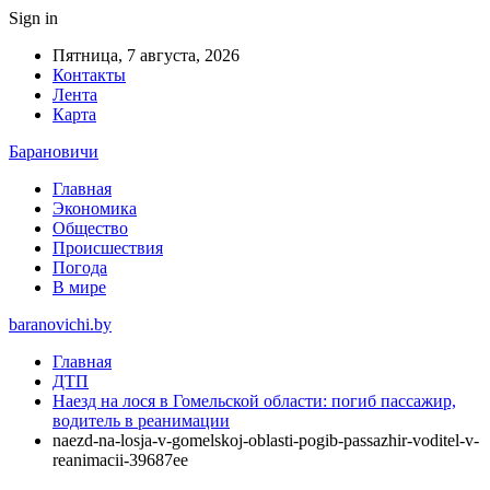
Sign in
Пятница, 7 августа, 2026
Контакты
Лента
Карта
Барановичи
Главная
Экономика
Общество
Происшествия
Погода
В мире
baranovichi.by
Главная
ДТП
Наезд на лося в Гомельской области: погиб пассажир,
водитель в реанимации
naezd-na-losja-v-gomelskoj-oblasti-pogib-passazhir-voditel-v-
reanimacii-39687ee