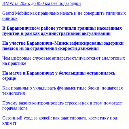
BMW i3 2026: до 850 км без подзарядки
Grand Mobile: как правильно начать и не совершить типичных
ошибок
В Барановичском районе уточнили границы населённых
пунктов в рамках административной актуализации
На участке Барановичи–Минск зафиксированы задержки
поездов из-за ограничения скорости движения
Чем цифровые слуховые аппараты отличаются от аналоговых
на практике
На матче в Барановичах у болельщицы остановилось
сердце
Как правильно укладывать фундаментные блоки: пошаговая
технология
Почему важно контролировать стресс и как в этом помогает
горячая йога
Сезонный уход за кожей: как адаптировать косметику под
климат