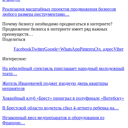
Реализация масштабных проектов продвижения бизнесов
любого размера инструментами…
Почему бизнесу необходимо продвигаться в интернете?
Продвижение бизнеса в интернете имеет ряд важных
преимуществ…
Поделиться
Facebook
Twitter
Google+
WhatsApp
Pinterest
Эл. адрес
Viber
Интересное:
На юбилейный спектакль приглашает народный молодежный
театр…
Житель Ивацевичей поджег входную дверь квартиры
неприятеля
Хоккейный клуб «Брест» проиграл в полуфинале «Витебску»
В Брестской области водитель сбил 4-летнего ребенка на…
Незаконный ввоз медпрепаратов и оборудования из
Франции…