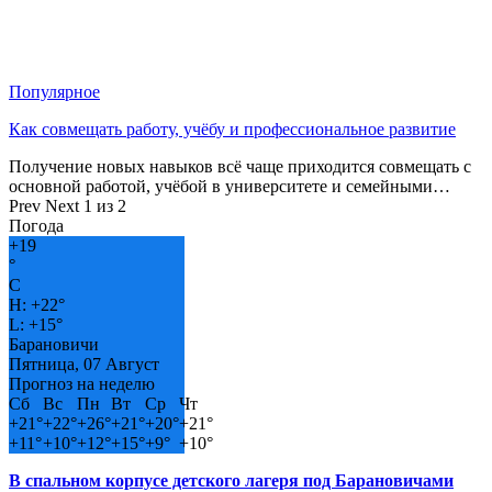
Популярное
Как совмещать работу, учёбу и профессиональное развитие
Получение новых навыков всё чаще приходится совмещать с
основной работой, учёбой в университете и семейными…
Prev
Next
1 из 2
Погода
+
19
°
C
H:
+
22°
L:
+
15°
Барановичи
Пятница, 07 Август
Прогноз на неделю
Сб
Вс
Пн
Вт
Ср
Чт
+
21°
+
22°
+
26°
+
21°
+
20°
+
21°
+
11°
+
10°
+
12°
+
15°
+
9°
+
10°
В спальном корпусе детского лагеря под Барановичами