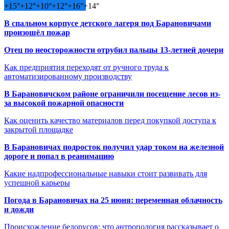
+
15°
+
12°
+
10°
+
12°
+
16°
+
14°
В спальном корпусе детского лагеря под Барановичами
произошёл пожар
Отец по неосторожности отрубил пальцы 13-летней дочери
Как предприятия переходят от ручного труда к
автоматизированному производству
В Барановичском районе ограничили посещение лесов из-
за высокой пожарной опасности
Как оценить качество материалов перед покупкой доступа к
закрытой площадке
В Барановичах подросток получил удар током на железной
дороге и попал в реанимацию
Какие надпрофессиональные навыки стоит развивать для
успешной карьеры
Погода в Барановичах на 25 июня: переменная облачность
и дожди
Происхождение белорусов: что антропология рассказывает о