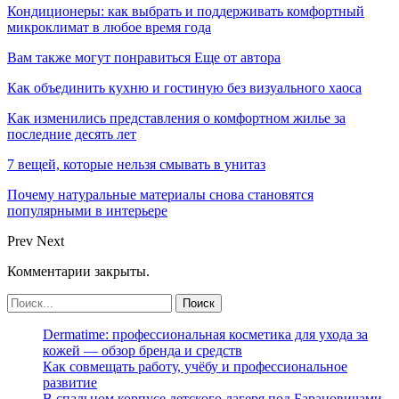
Кондиционеры: как выбрать и поддерживать комфортный
микроклимат в любое время года
Вам также могут понравиться
Еще от автора
Как объединить кухню и гостиную без визуального хаоса
Как изменились представления о комфортном жилье за
последние десять лет
7 вещей, которые нельзя смывать в унитаз
Почему натуральные материалы снова становятся
популярными в интерьере
Prev
Next
Комментарии закрыты.
Dermatime: профессиональная косметика для ухода за
кожей — обзор бренда и средств
Как совмещать работу, учёбу и профессиональное
развитие
В спальном корпусе детского лагеря под Барановичами