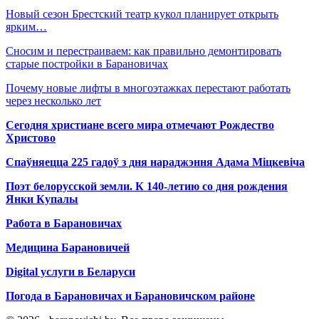
Новый сезон Брестский театр кукол планирует открыть
ярким…
Сносим и перестраиваем: как правильно демонтировать
старые постройки в Барановичах
Почему новые лифты в многоэтажках перестают работать
через несколько лет
Сегодня христиане всего мира отмечают Рождество
Христово
Спаўняецца 225 гадоў з дня нараджэння Адама Міцкевіча
Поэт белорусской земли. К 140-летию со дня рождения
Янки Купалы
Работа в Барановичах
Медицина Барановичей
Digital услуги в Беларуси
Погода в Барановичах и Барановичском районе