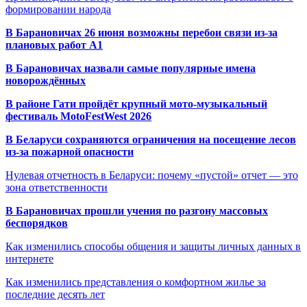
формировании народа
В Барановичах 26 июня возможны перебои связи из-за
плановых работ A1
В Барановичах назвали самые популярные имена
новорождённых
В районе Гати пройдёт крупный мото-музыкальный
фестиваль MotoFestWest 2026
В Беларуси сохраняются ограничения на посещение лесов
из-за пожарной опасности
Нулевая отчетность в Беларуси: почему «пустой» отчет — это
зона ответственности
В Барановичах прошли учения по разгону массовых
беспорядков
Как изменились способы общения и защиты личных данных в
интернете
Как изменились представления о комфортном жилье за
последние десять лет