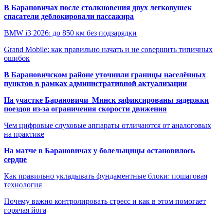
В Барановичах после столкновения двух легковушек
спасатели деблокировали пассажира
BMW i3 2026: до 850 км без подзарядки
Grand Mobile: как правильно начать и не совершить типичных
ошибок
В Барановичском районе уточнили границы населённых
пунктов в рамках административной актуализации
На участке Барановичи–Минск зафиксированы задержки
поездов из-за ограничения скорости движения
Чем цифровые слуховые аппараты отличаются от аналоговых
на практике
На матче в Барановичах у болельщицы остановилось
сердце
Как правильно укладывать фундаментные блоки: пошаговая
технология
Почему важно контролировать стресс и как в этом помогает
горячая йога