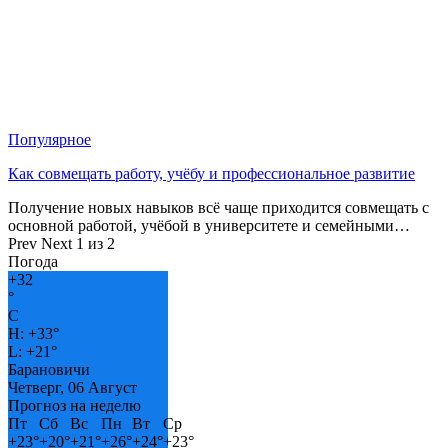
Популярное
Как совмещать работу, учёбу и профессиональное развитие
Получение новых навыков всё чаще приходится совмещать с
основной работой, учёбой в университете и семейными…
Prev
Next
1 из 2
Погода
+
32
°
C
H:
+
33°
L:
+
21°
Барановичи
Четверг, 06 Август
Прогноз на неделю
Пт
Сб
Вс
Пн
Вт
Ср
+
23°
+
20°
+
21°
+
26°
+
24°
+
23°