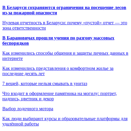
В Беларуси сохраняются ограничения на посещение лесов
из-за пожарной опасности
Нулевая отчетность в Беларуси: почему «пустой» отчет — это
зона ответственности
В Барановичах прошли учения по разгону массовых
беспорядков
Как изменились способы общения и защиты личных данных в
интернете
Как изменились представления о комфортном жилье за
последние десять лет
7 вещей, которые нельзя смывать в унитаз
Что входит в оформление памятника на могилу: портрет,
надпись, цветник и декор
Выбор лодочного мотора
Как люди выбирают курсы и образовательные платформы для
удалённой работы