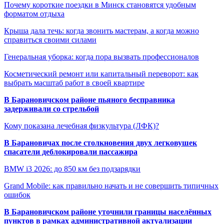
Почему короткие поездки в Минск становятся удобным
форматом отдыха
Крыша дала течь: когда звонить мастерам, а когда можно
справиться своими силами
Генеральная уборка: когда пора вызвать профессионалов
Косметический ремонт или капитальный переворот: как
выбрать масштаб работ в своей квартире
В Барановичском районе пьяного бесправника
задерживали со стрельбой
Кому показана лечебная физкультура (ЛФК)?
В Барановичах после столкновения двух легковушек
спасатели деблокировали пассажира
BMW i3 2026: до 850 км без подзарядки
Grand Mobile: как правильно начать и не совершить типичных
ошибок
В Барановичском районе уточнили границы населённых
пунктов в рамках административной актуализации