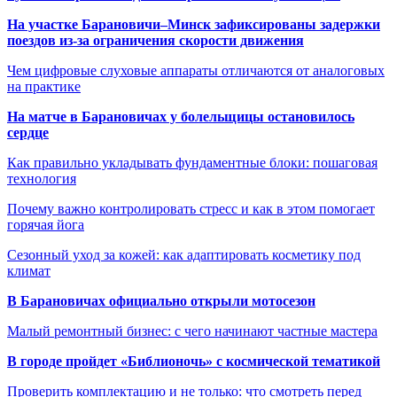
На участке Барановичи–Минск зафиксированы задержки
поездов из-за ограничения скорости движения
Чем цифровые слуховые аппараты отличаются от аналоговых
на практике
На матче в Барановичах у болельщицы остановилось
сердце
Как правильно укладывать фундаментные блоки: пошаговая
технология
Почему важно контролировать стресс и как в этом помогает
горячая йога
Сезонный уход за кожей: как адаптировать косметику под
климат
В Барановичах официально открыли мотосезон
Малый ремонтный бизнес: с чего начинают частные мастера
В городе пройдет «Библионочь» с космической тематикой
Проверить комплектацию и не только: что смотреть перед