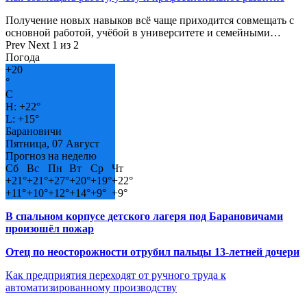
Получение новых навыков всё чаще приходится совмещать с
основной работой, учёбой в университете и семейными…
Prev
Next
1 из 2
Погода
+
20
°
C
H:
+
22°
L:
+
15°
Барановичи
Пятница, 07 Август
Прогноз на неделю
Сб
Вс
Пн
Вт
Ср
Чт
+
21°
+
21°
+
27°
+
20°
+
19°
+
22°
+
11°
+
10°
+
12°
+
14°
+
9°
+
9°
В спальном корпусе детского лагеря под Барановичами
произошёл пожар
Отец по неосторожности отрубил пальцы 13-летней дочери
Как предприятия переходят от ручного труда к
автоматизированному производству