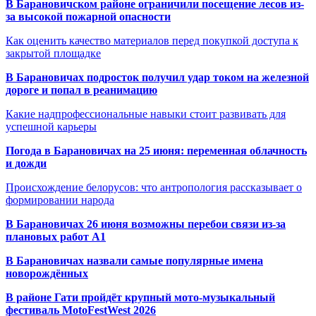
В Барановичском районе ограничили посещение лесов из-
за высокой пожарной опасности
Как оценить качество материалов перед покупкой доступа к
закрытой площадке
В Барановичах подросток получил удар током на железной
дороге и попал в реанимацию
Какие надпрофессиональные навыки стоит развивать для
успешной карьеры
Погода в Барановичах на 25 июня: переменная облачность
и дожди
Происхождение белорусов: что антропология рассказывает о
формировании народа
В Барановичах 26 июня возможны перебои связи из-за
плановых работ A1
В Барановичах назвали самые популярные имена
новорождённых
В районе Гати пройдёт крупный мото-музыкальный
фестиваль MotoFestWest 2026