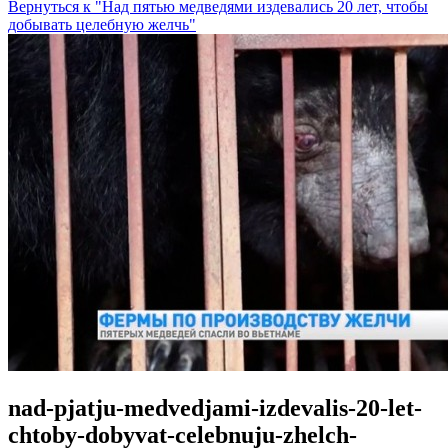
Вернуться к "Над пятью медведями издевались 20 лет, чтобы
добывать целебную желчь"
nad-pjatju-medvedjami-izdevalis-20-let-
chtoby-dobyvat-celebnuju-zhelch-