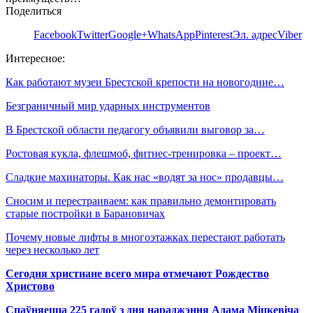
Поделиться
Facebook
Twitter
Google+
WhatsApp
Pinterest
Эл. адрес
Viber
Интересное:
Как работают музеи Брестской крепости на новогодние…
Безграничный мир ударных инструментов
В Брестской области педагогу объявили выговор за…
Ростовая кукла, флешмоб, фитнес-тренировка – проект…
Сладкие махинаторы. Как нас «водят за нос» продавцы…
Сносим и перестраиваем: как правильно демонтировать
старые постройки в Барановичах
Почему новые лифты в многоэтажках перестают работать
через несколько лет
Сегодня христиане всего мира отмечают Рождество
Христово
Спаўняецца 225 гадоў з дня нараджэння Адама Міцкевіча