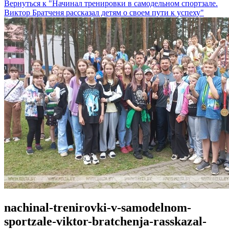
Вернуться к "Начинал тренировки в самодельном спортзале.
Виктор Братченя рассказал детям о своем пути к успеху"
nachinal-trenirovki-v-samodelnom-
sportzale-viktor-bratchenja-rasskazal-