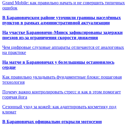
Grand Mobile: как правильно начать и не совершить типичных
ошибок
В Барановичском районе уточнили границы населённых
пунктов в рамках административной актуализации
На участке Барановичи–Минск зафиксированы задержки
поездов из-за ограничения скорости движения
Чем цифровые слуховые аппараты отличаются от аналоговых
на практике
На матче в Барановичах у болельщицы остановилось
сердце
Как правильно укладывать фундаментные блоки: пошаговая
технология
Почему важно контролировать стресс и как в этом помогает
горячая йога
Сезонный уход за кожей: как адаптировать косметику под
климат
В Барановичах официально открыли мотосезон