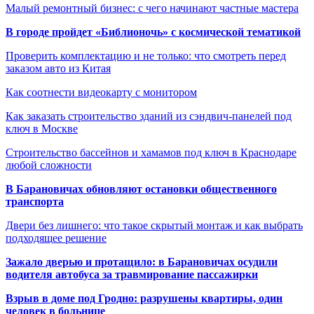
Малый ремонтный бизнес: с чего начинают частные мастера
В городе пройдет «Библионочь» с космической тематикой
Проверить комплектацию и не только: что смотреть перед
заказом авто из Китая
Как соотнести видеокарту с монитором
Как заказать строительство зданий из сэндвич-панелей под
ключ в Москве
Строительство бассейнов и хамамов под ключ в Краснодаре
любой сложности
В Барановичах обновляют остановки общественного
транспорта
Двери без лишнего: что такое скрытый монтаж и как выбрать
подходящее решение
Зажало дверью и протащило: в Барановичах осудили
водителя автобуса за травмирование пассажирки
Взрыв в доме под Гродно: разрушены квартиры, один
человек в больнице