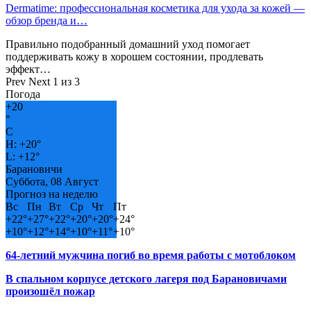
Dermatime: профессиональная косметика для ухода за кожей —
обзор бренда и…
Правильно подобранный домашний уход помогает
поддерживать кожу в хорошем состоянии, продлевать
эффект…
Prev
Next
1 из 3
Погода
+
20
°
C
H:
+
20°
L:
+
12°
Барановичи
Суббота, 08 Август
Прогноз на неделю
Вс
Пн
Вт
Ср
Чт
Пт
+
22°
+
27°
+
22°
+
20°
+
20°
+
24°
+
10°
+
12°
+
14°
+
10°
+
11°
+
10°
64-летний мужчина погиб во время работы с мотоблоком
В спальном корпусе детского лагеря под Барановичами
произошёл пожар