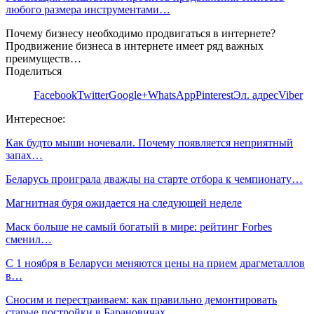
любого размера инструментами…
Почему бизнесу необходимо продвигаться в интернете?
Продвижение бизнеса в интернете имеет ряд важных
преимуществ…
Поделиться
Facebook
Twitter
Google+
WhatsApp
Pinterest
Эл. адрес
Viber
Интересное:
Как будто мыши ночевали. Почему появляется неприятный
запах…
Беларусь проиграла дважды на старте отбора к чемпионату…
Магнитная буря ожидается на следующей неделе
Маск больше не самый богатый в мире: рейтинг Forbes
сменил…
С 1 ноября в Беларуси меняются цены на прием драгметаллов
в…
Сносим и перестраиваем: как правильно демонтировать
старые постройки в Барановичах