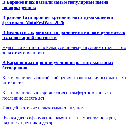
В Барановичах назвали самые популярные имена
новорождённых
В районе Гати пройдёт крупный мото-музыкальный
фестиваль MotoFestWest 2026
В Беларуси сохраняются ограничения на посещение лесов
из-за пожарной опасности
Нулевая отчетность в Беларуси: почему «пустой» отчет — это
зона ответственности
В Барановичах прошли учения по разгону массовых
беспорядков
Как изменились способы общения и защиты личных данных в
интернете
Как изменились представления о комфортном жилье за
последние десять лет
7 вещей, которые нельзя смывать в унитаз
Что входит в оформление памятника на могилу: портрет,
надпись, цветник и декор