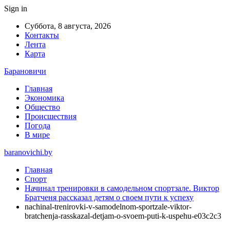
Sign in
Суббота, 8 августа, 2026
Контакты
Лента
Карта
Барановичи
Главная
Экономика
Общество
Происшествия
Погода
В мире
baranovichi.by
Главная
Спорт
Начинал тренировки в самодельном спортзале. Виктор
Братченя рассказал детям о своем пути к успеху
nachinal-trenirovki-v-samodelnom-sportzale-viktor-
bratchenja-rasskazal-detjam-o-svoem-puti-k-uspehu-e03c2c3