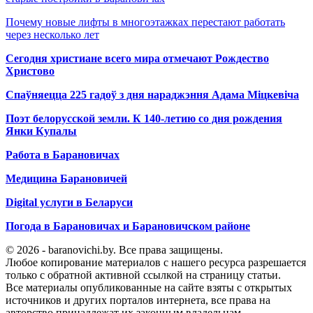
Почему новые лифты в многоэтажках перестают работать
через несколько лет
Сегодня христиане всего мира отмечают Рождество
Христово
Спаўняецца 225 гадоў з дня нараджэння Адама Міцкевіча
Поэт белорусской земли. К 140-летию со дня рождения
Янки Купалы
Работа в Барановичах
Медицина Барановичей
Digital услуги в Беларуси
Погода в Барановичах и Барановичском районе
© 2026 - baranovichi.by. Все права защищены.
Любое копирование материалов с нашего ресурса разрешается
только с обратной активной ссылкой на страницу статьи.
Все материалы опубликованные на сайте взяты с открытых
источников и других порталов интернета, все права на
авторство принадлежат их законным владельцам.