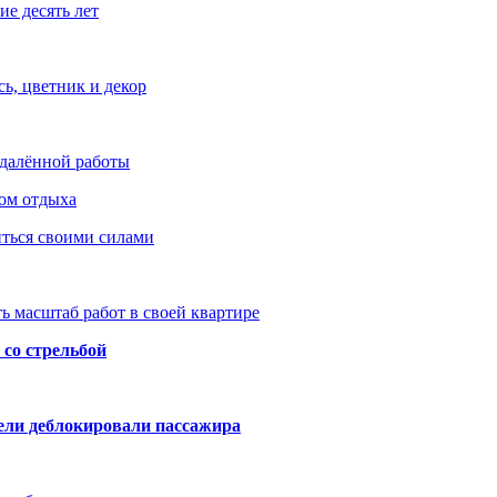
е десять лет
ь, цветник и декор
удалённой работы
ом отдыха
иться своими силами
ь масштаб работ в своей квартире
со стрельбой
тели деблокировали пассажира