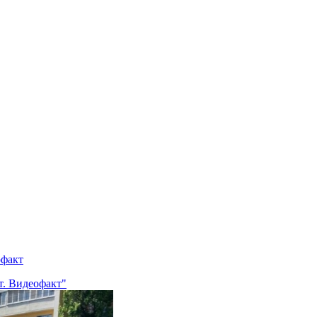
офакт
т. Видеофакт"