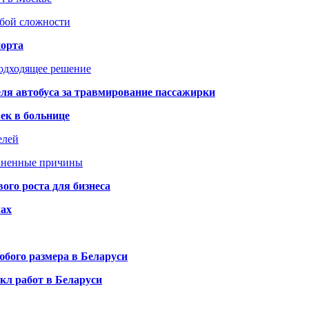
юбой сложности
порта
подходящее решение
ля автобуса за травмирование пассажирки
ек в больнице
елей
раненные причины
го роста для бизнеса
чах
бого размера в Беларуси
кл работ в Беларуси