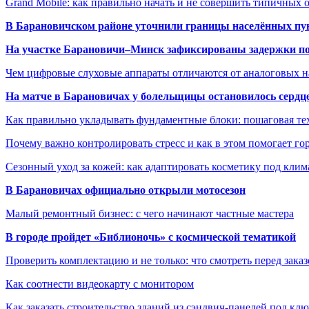
Grand Mobile: как правильно начать и не совершить типичных
В Барановичском районе уточнили границы населённых пу
На участке Барановичи–Минск зафиксированы задержки пое
Чем цифровые слуховые аппараты отличаются от аналоговых н
На матче в Барановичах у болельщицы остановилось сердц
Как правильно укладывать фундаментные блоки: пошаговая те
Почему важно контролировать стресс и как в этом помогает гор
Сезонный уход за кожей: как адаптировать косметику под клим
В Барановичах официально открыли мотосезон
Малый ремонтный бизнес: с чего начинают частные мастера
В городе пройдет «Библионочь» с космической тематикой
Проверить комплектацию и не только: что смотреть перед заказ
Как соотнести видеокарту с монитором
Как заказать строительство зданий из сэндвич-панелей под кл