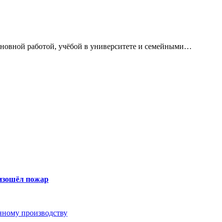
сновной работой, учёбой в университете и семейными…
оизошёл пожар
анному производству