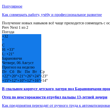
Популярное
Как совмещать работу, учёбу и профессиональное развитие
Получение новых навыков всё чаще приходится совмещать с о
Prev
Next
1 из 2
Погода
+
32
°
C
H:
+
33°
L:
+
21°
Барановичи
Четверг, 06 Август
Прогноз на неделю
Пт
Сб
Вс
Пн
Вт
Ср
+
22°
+
20°
+
21°
+
26°
+
24°
+
23°
+
15°
+
12°
+
10°
+
12°
+
16°
+
14°
В спальном корпусе детского лагеря под Барановичами пр
Отец по неосторожности отрубил пальцы 13-летней дочери
Как предприятия переходят от ручного труда к автоматизиров