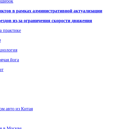
 ошибок
нктов в рамках административной актуализации
здов из-за ограничения скорости движения
а практике
е
хнология
ячая йога
ат
ом авто из Китая
юч в Москве