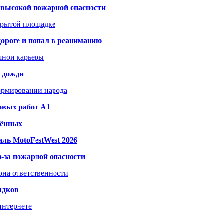
а высокой пожарной опасности
акрытой площадке
дороге и попал в реанимацию
шной карьеры
и дожди
формировании народа
овых работ A1
дённых
ль MotoFestWest 2026
з-за пожарной опасности
зона ответственности
ядков
интернете