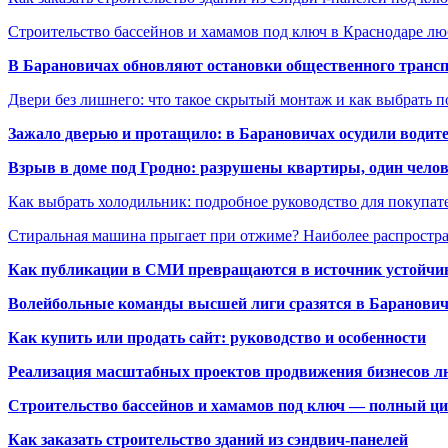
Строительство бассейнов и хамамов под ключ в Краснодаре л
В Барановичах обновляют остановки общественного транс
Двери без лишнего: что такое скрытый монтаж и как выбрать 
Зажало дверью и протащило: в Барановичах осудили водите
Взрыв в доме под Гродно: разрушены квартиры, один челов
Как выбрать холодильник: подробное руководство для покупат
Стиральная машина прыгает при отжиме? Наиболее распрост
Как публикации в СМИ превращаются в источник устойчиво
Волейбольные команды высшей лиги сразятся в Баранови
Как купить или продать сайт: руководство и особенности
Реализация масштабных проектов продвижения бизнесов лю
Строительство бассейнов и хамамов под ключ — полный ци
Как заказать строительство зданий из сэндвич-панелей