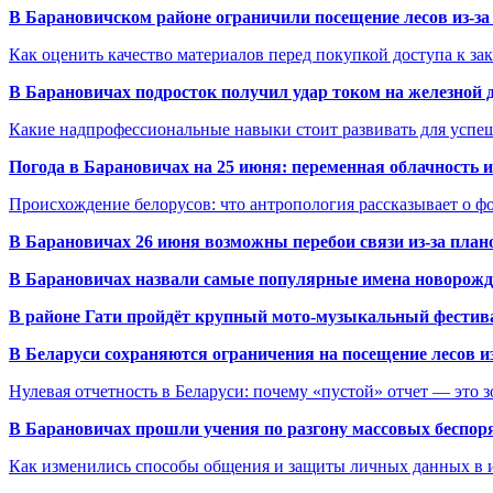
В Барановичском районе ограничили посещение лесов из-з
Как оценить качество материалов перед покупкой доступа к з
В Барановичах подросток получил удар током на железной 
Какие надпрофессиональные навыки стоит развивать для успе
Погода в Барановичах на 25 июня: переменная облачность 
Происхождение белорусов: что антропология рассказывает о 
В Барановичах 26 июня возможны перебои связи из-за план
В Барановичах назвали самые популярные имена новорож
В районе Гати пройдёт крупный мото-музыкальный фестива
В Беларуси сохраняются ограничения на посещение лесов и
Нулевая отчетность в Беларуси: почему «пустой» отчет — это 
В Барановичах прошли учения по разгону массовых беспор
Как изменились способы общения и защиты личных данных в 