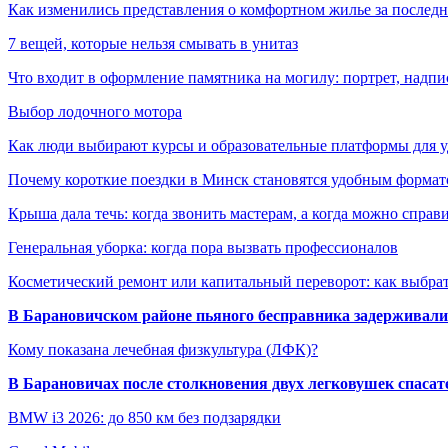
Как изменились представления о комфортном жилье за последни
7 вещей, которые нельзя смывать в унитаз
Что входит в оформление памятника на могилу: портрет, надпис
Выбор лодочного мотора
Как люди выбирают курсы и образовательные платформы для 
Почему короткие поездки в Минск становятся удобным формат
Крыша дала течь: когда звонить мастерам, а когда можно справ
Генеральная уборка: когда пора вызвать профессионалов
Косметический ремонт или капитальный переворот: как выбрат
В Барановичском районе пьяного бесправника задерживали 
Кому показана лечебная физкультура (ЛФК)?
В Барановичах после столкновения двух легковушек спаса
BMW i3 2026: до 850 км без подзарядки