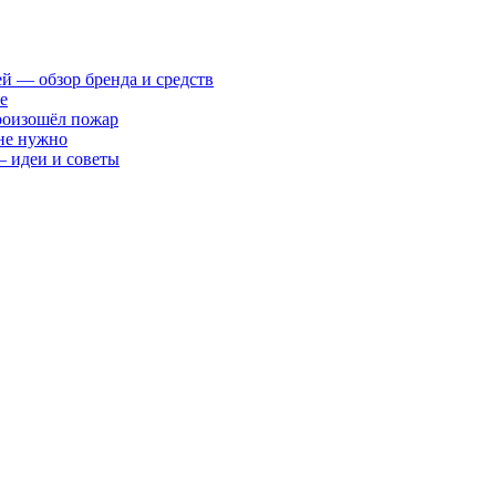
ей — обзор бренда и средств
е
произошёл пожар
 не нужно
— идеи и советы