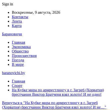
Sign in
Воскресенье, 9 августа, 2026
Контакты
Лента
Карта
Барановичи
Главная
Экономика
Общество
Происшествия
Погода
В мире
baranovichi.by
Главная
Спорт
На Кубке мира по армрестлингу в г. Загреб (Хорватия)
брестчанин Виктор Братченя взял золото! И не одно!
Вернуться к "На Кубке мира по армрестлингу в г. Загреб
(Хорватия) брестчанин Виктор Братченя взял золото! И не…"