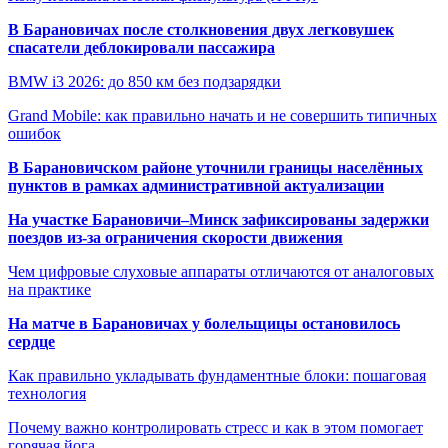
В Барановичах после столкновения двух легковушек
спасатели деблокировали пассажира
BMW i3 2026: до 850 км без подзарядки
Grand Mobile: как правильно начать и не совершить типичных
ошибок
В Барановичском районе уточнили границы населённых
пунктов в рамках административной актуализации
На участке Барановичи–Минск зафиксированы задержки
поездов из-за ограничения скорости движения
Чем цифровые слуховые аппараты отличаются от аналоговых
на практике
На матче в Барановичах у болельщицы остановилось
сердце
Как правильно укладывать фундаментные блоки: пошаговая
технология
Почему важно контролировать стресс и как в этом помогает
горячая йога