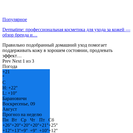
Популярное
Dermatime: профессиональная косметика для ухода за кожей —
обзор бренда и…
Правильно подобранный домашний уход помогает
поддерживать кожу в хорошем состоянии, продлевать
эффект…
Prev
Next
1 из 3
Погода
+
21
°
C
H:
+
22°
L:
+
10°
Барановичи
Воскресенье, 09
Август
Прогноз на неделю
Пн
Вт
Ср
Чт
Пт
Сб
+
26°
+
20°
+
20°
+
20°
+
21°
+
25°
+
12°
+
13°
+
9°
+
9°
+
10°
+
12°