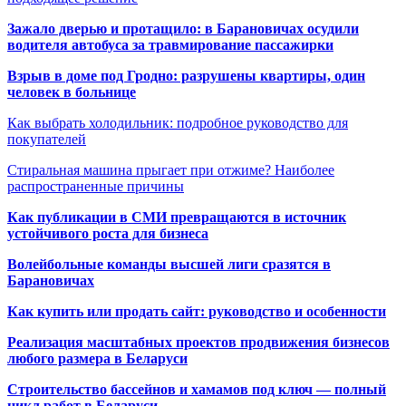
Зажало дверью и протащило: в Барановичах осудили
водителя автобуса за травмирование пассажирки
Взрыв в доме под Гродно: разрушены квартиры, один
человек в больнице
Как выбрать холодильник: подробное руководство для
покупателей
Стиральная машина прыгает при отжиме? Наиболее
распространенные причины
Как публикации в СМИ превращаются в источник
устойчивого роста для бизнеса
Волейбольные команды высшей лиги сразятся в
Барановичах
Как купить или продать сайт: руководство и особенности
Реализация масштабных проектов продвижения бизнесов
любого размера в Беларуси
Строительство бассейнов и хамамов под ключ — полный
цикл работ в Беларуси