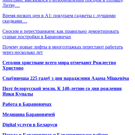
Литву…
Время низких цен в А1: покупаем гаджеты с лучшими
скидками…
Сносим и перестраиваем: как правильно демонтировать
старые постройки в Барановичах
Почему новые лифты в многоэтажках перестают работать
через несколько лет
Сегодня христиане всего мира отмечают Рождество
Христово
Спаўняецца 225 гадоў з дня нараджэння Адама Міцкевіча
Поэт белорусской земли. К 140-летию со дня рождения
Янки Купалы
Работа в Барановичах
Медицина Барановичей
Digital услуги в Беларуси
Погода в Барановичах и Барановичском районе