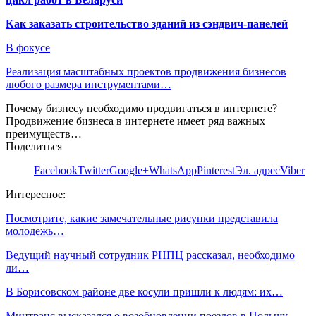
Как заказать строительство зданий из сэндвич-панелей
В фокусе
Реализация масштабных проектов продвижения бизнесов
любого размера инструментами…
Почему бизнесу необходимо продвигаться в интернете?
Продвижение бизнеса в интернете имеет ряд важных
преимуществ…
Поделиться
Facebook
Twitter
Google+
WhatsApp
Pinterest
Эл. адрес
Viber
Интересное:
Посмотрите, какие замечательные рисунки представила
молодежь…
Ведущий научный сотрудник РНПЦ рассказал, необходимо
ли…
В Борисовском районе две косули пришли к людям: их…
Минтранс высказался о возобновлении поездов в Польшу,