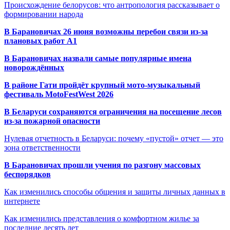
Происхождение белорусов: что антропология рассказывает о
формировании народа
В Барановичах 26 июня возможны перебои связи из-за
плановых работ A1
В Барановичах назвали самые популярные имена
новорождённых
В районе Гати пройдёт крупный мото-музыкальный
фестиваль MotoFestWest 2026
В Беларуси сохраняются ограничения на посещение лесов
из-за пожарной опасности
Нулевая отчетность в Беларуси: почему «пустой» отчет — это
зона ответственности
В Барановичах прошли учения по разгону массовых
беспорядков
Как изменились способы общения и защиты личных данных в
интернете
Как изменились представления о комфортном жилье за
последние десять лет