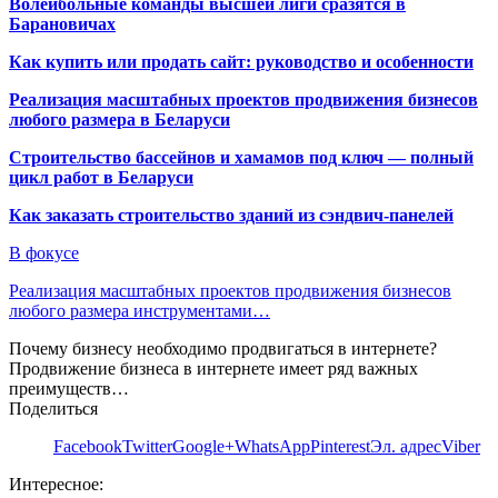
Волейбольные команды высшей лиги сразятся в
Барановичах
Как купить или продать сайт: руководство и особенности
Реализация масштабных проектов продвижения бизнесов
любого размера в Беларуси
Строительство бассейнов и хамамов под ключ — полный
цикл работ в Беларуси
Как заказать строительство зданий из сэндвич-панелей
В фокусе
Реализация масштабных проектов продвижения бизнесов
любого размера инструментами…
Почему бизнесу необходимо продвигаться в интернете?
Продвижение бизнеса в интернете имеет ряд важных
преимуществ…
Поделиться
Facebook
Twitter
Google+
WhatsApp
Pinterest
Эл. адрес
Viber
Интересное: