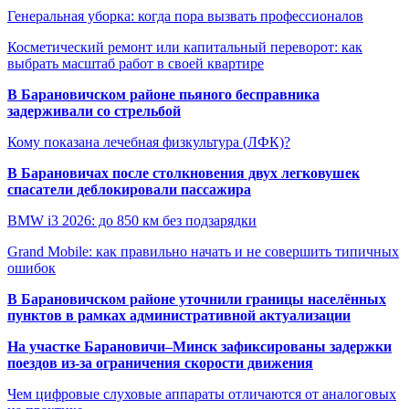
Генеральная уборка: когда пора вызвать профессионалов
Косметический ремонт или капитальный переворот: как
выбрать масштаб работ в своей квартире
В Барановичском районе пьяного бесправника
задерживали со стрельбой
Кому показана лечебная физкультура (ЛФК)?
В Барановичах после столкновения двух легковушек
спасатели деблокировали пассажира
BMW i3 2026: до 850 км без подзарядки
Grand Mobile: как правильно начать и не совершить типичных
ошибок
В Барановичском районе уточнили границы населённых
пунктов в рамках административной актуализации
На участке Барановичи–Минск зафиксированы задержки
поездов из-за ограничения скорости движения
Чем цифровые слуховые аппараты отличаются от аналоговых