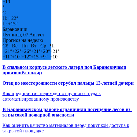
+
19
°
C
H:
+
22°
L:
+
15°
Барановичи
Пятница, 07 Август
Прогноз на неделю
Сб
Вс
Пн
Вт
Ср
Чт
+
21°
+
22°
+
26°
+
21°
+
20°
+
21°
+
11°
+
10°
+
12°
+
15°
+
9°
+
10°
В спальном корпусе детского лагеря под Барановичами
произошёл пожар
Отец по неосторожности отрубил пальцы 13-летней дочери
Как предприятия переходят от ручного труда к
автоматизированному производству
В Барановичском районе ограничили посещение лесов из-
за высокой пожарной опасности
Как оценить качество материалов перед покупкой доступа к
закрытой площадке