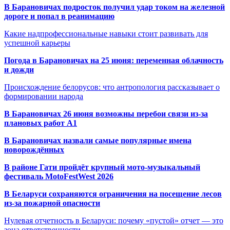
В Барановичах подросток получил удар током на железной
дороге и попал в реанимацию
Какие надпрофессиональные навыки стоит развивать для
успешной карьеры
Погода в Барановичах на 25 июня: переменная облачность
и дожди
Происхождение белорусов: что антропология рассказывает о
формировании народа
В Барановичах 26 июня возможны перебои связи из-за
плановых работ A1
В Барановичах назвали самые популярные имена
новорождённых
В районе Гати пройдёт крупный мото-музыкальный
фестиваль MotoFestWest 2026
В Беларуси сохраняются ограничения на посещение лесов
из-за пожарной опасности
Нулевая отчетность в Беларуси: почему «пустой» отчет — это
зона ответственности