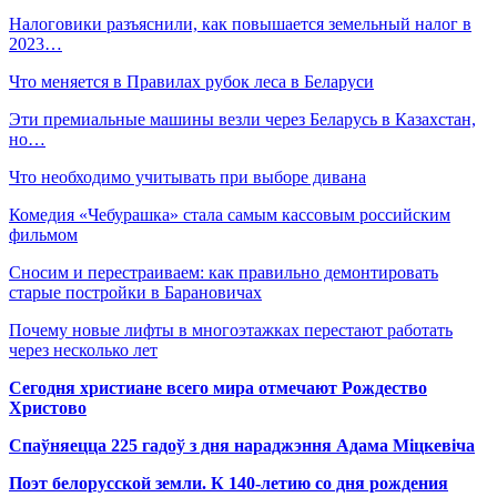
Налоговики разъяснили, как повышается земельный налог в
2023…
Что меняется в Правилах рубок леса в Беларуси
Эти премиальные машины везли через Беларусь в Казахстан,
но…
Что необходимо учитывать при выборе дивана
Комедия «Чебурашка» стала самым кассовым российским
фильмом
Сносим и перестраиваем: как правильно демонтировать
старые постройки в Барановичах
Почему новые лифты в многоэтажках перестают работать
через несколько лет
Сегодня христиане всего мира отмечают Рождество
Христово
Спаўняецца 225 гадоў з дня нараджэння Адама Міцкевіча
Поэт белорусской земли. К 140-летию со дня рождения