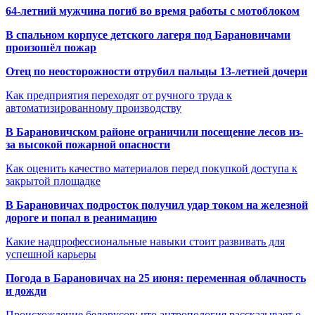
64-летний мужчина погиб во время работы с мотоблоком
В спальном корпусе детского лагеря под Барановичами
произошёл пожар
Отец по неосторожности отрубил пальцы 13-летней дочери
Как предприятия переходят от ручного труда к
автоматизированному производству
В Барановичском районе ограничили посещение лесов из-
за высокой пожарной опасности
Как оценить качество материалов перед покупкой доступа к
закрытой площадке
В Барановичах подросток получил удар током на железной
дороге и попал в реанимацию
Какие надпрофессиональные навыки стоит развивать для
успешной карьеры
Погода в Барановичах на 25 июня: переменная облачность
и дожди
Происхождение белорусов: что антропология рассказывает о