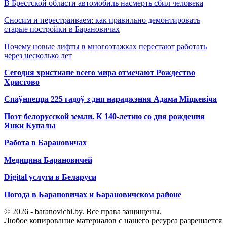
В Брестской области автомобиль насмерть сбил человека
Сносим и перестраиваем: как правильно демонтировать
старые постройки в Барановичах
Почему новые лифты в многоэтажках перестают работать
через несколько лет
Сегодня христиане всего мира отмечают Рождество
Христово
Спаўняецца 225 гадоў з дня нараджэння Адама Міцкевіча
Поэт белорусской земли. К 140-летию со дня рождения
Янки Купалы
Работа в Барановичах
Медицина Барановичей
Digital услуги в Беларуси
Погода в Барановичах и Барановичском районе
© 2026 - baranovichi.by. Все права защищены.
Любое копирование материалов с нашего ресурса разрешается