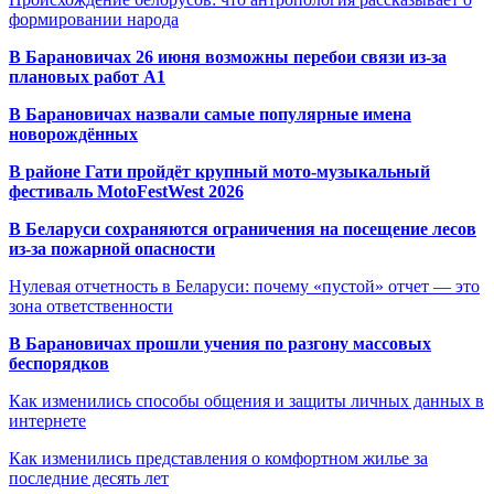
формировании народа
В Барановичах 26 июня возможны перебои связи из-за
плановых работ A1
В Барановичах назвали самые популярные имена
новорождённых
В районе Гати пройдёт крупный мото-музыкальный
фестиваль MotoFestWest 2026
В Беларуси сохраняются ограничения на посещение лесов
из-за пожарной опасности
Нулевая отчетность в Беларуси: почему «пустой» отчет — это
зона ответственности
В Барановичах прошли учения по разгону массовых
беспорядков
Как изменились способы общения и защиты личных данных в
интернете
Как изменились представления о комфортном жилье за
последние десять лет