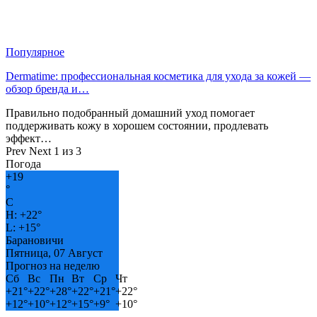
Популярное
Dermatime: профессиональная косметика для ухода за кожей —
обзор бренда и…
Правильно подобранный домашний уход помогает
поддерживать кожу в хорошем состоянии, продлевать
эффект…
Prev
Next
1 из 3
Погода
+
19
°
C
H:
+
22°
L:
+
15°
Барановичи
Пятница, 07 Август
Прогноз на неделю
Сб
Вс
Пн
Вт
Ср
Чт
+
21°
+
22°
+
28°
+
22°
+
21°
+
22°
+
12°
+
10°
+
12°
+
15°
+
9°
+
10°