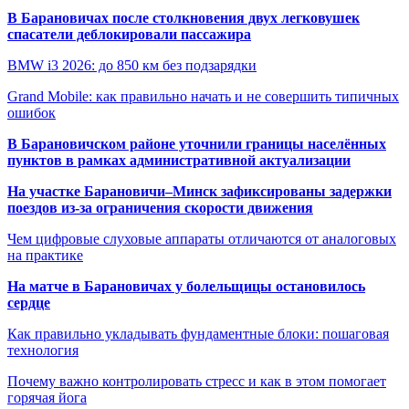
В Барановичах после столкновения двух легковушек
спасатели деблокировали пассажира
BMW i3 2026: до 850 км без подзарядки
Grand Mobile: как правильно начать и не совершить типичных
ошибок
В Барановичском районе уточнили границы населённых
пунктов в рамках административной актуализации
На участке Барановичи–Минск зафиксированы задержки
поездов из-за ограничения скорости движения
Чем цифровые слуховые аппараты отличаются от аналоговых
на практике
На матче в Барановичах у болельщицы остановилось
сердце
Как правильно укладывать фундаментные блоки: пошаговая
технология
Почему важно контролировать стресс и как в этом помогает
горячая йога