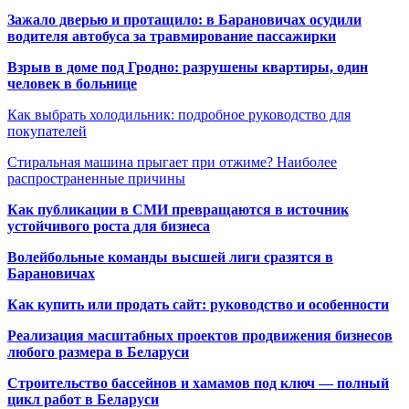
Зажало дверью и протащило: в Барановичах осудили
водителя автобуса за травмирование пассажирки
Взрыв в доме под Гродно: разрушены квартиры, один
человек в больнице
Как выбрать холодильник: подробное руководство для
покупателей
Стиральная машина прыгает при отжиме? Наиболее
распространенные причины
Как публикации в СМИ превращаются в источник
устойчивого роста для бизнеса
Волейбольные команды высшей лиги сразятся в
Барановичах
Как купить или продать сайт: руководство и особенности
Реализация масштабных проектов продвижения бизнесов
любого размера в Беларуси
Строительство бассейнов и хамамов под ключ — полный
цикл работ в Беларуси