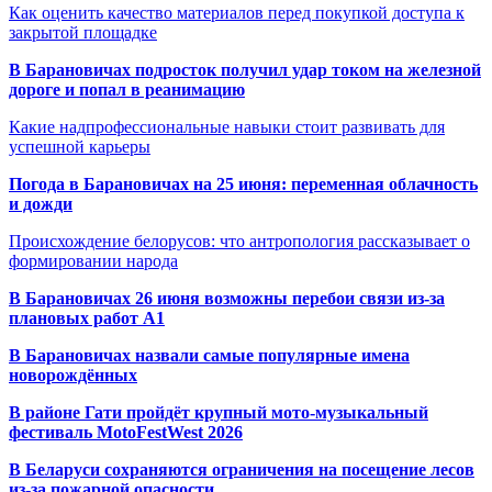
Как оценить качество материалов перед покупкой доступа к
закрытой площадке
В Барановичах подросток получил удар током на железной
дороге и попал в реанимацию
Какие надпрофессиональные навыки стоит развивать для
успешной карьеры
Погода в Барановичах на 25 июня: переменная облачность
и дожди
Происхождение белорусов: что антропология рассказывает о
формировании народа
В Барановичах 26 июня возможны перебои связи из-за
плановых работ A1
В Барановичах назвали самые популярные имена
новорождённых
В районе Гати пройдёт крупный мото-музыкальный
фестиваль MotoFestWest 2026
В Беларуси сохраняются ограничения на посещение лесов
из-за пожарной опасности