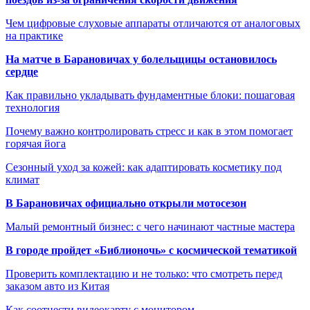
Чем цифровые слуховые аппараты отличаются от аналоговых
на практике
На матче в Барановичах у болельщицы остановилось
сердце
Как правильно укладывать фундаментные блоки: пошаговая
технология
Почему важно контролировать стресс и как в этом помогает
горячая йога
Сезонный уход за кожей: как адаптировать косметику под
климат
В Барановичах официально открыли мотосезон
Малый ремонтный бизнес: с чего начинают частные мастера
В городе пройдет «Библионочь» с космической тематикой
Проверить комплектацию и не только: что смотреть перед
заказом авто из Китая
Как соотнести видеокарту с монитором