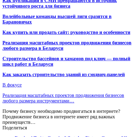
Как публикации в СМИ превращаются в источник
устойчивого роста для бизнеса
Волейбольные команды высшей лиги сразятся в
Барановичах
Как купить или продать сайт: руководство и особенности
Реализация масштабных проектов продвижения бизнесов
любого размера в Беларуси
Строительство бассейнов и хамамов под ключ — полный
цикл работ в Беларуси
Как заказать строительство зданий из сэндвич-панелей
В фокусе
Реализация масштабных проектов продвижения бизнесов
любого размера инструментами…
Почему бизнесу необходимо продвигаться в интернете?
Продвижение бизнеса в интернете имеет ряд важных
преимуществ…
Поделиться