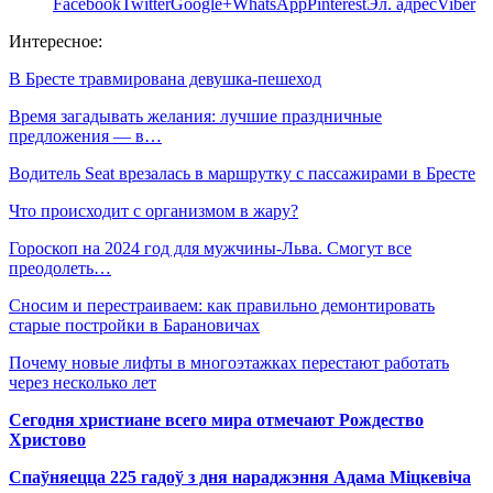
Facebook
Twitter
Google+
WhatsApp
Pinterest
Эл. адрес
Viber
Интересное:
В Бресте травмирована девушка-пешеход
Время загадывать желания: лучшие праздничные
предложения — в…
Водитель Seat врезалась в маршрутку с пассажирами в Бресте
Что происходит с организмом в жару?
Гороскоп на 2024 год для мужчины-Льва. Смогут все
преодолеть…
Сносим и перестраиваем: как правильно демонтировать
старые постройки в Барановичах
Почему новые лифты в многоэтажках перестают работать
через несколько лет
Сегодня христиане всего мира отмечают Рождество
Христово
Спаўняецца 225 гадоў з дня нараджэння Адама Міцкевіча