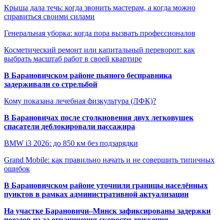
Крыша дала течь: когда звонить мастерам, а когда можно
справиться своими силами
Генеральная уборка: когда пора вызвать профессионалов
Косметический ремонт или капитальный переворот: как
выбрать масштаб работ в своей квартире
В Барановичском районе пьяного бесправника
задерживали со стрельбой
Кому показана лечебная физкультура (ЛФК)?
В Барановичах после столкновения двух легковушек
спасатели деблокировали пассажира
BMW i3 2026: до 850 км без подзарядки
Grand Mobile: как правильно начать и не совершить типичных
ошибок
В Барановичском районе уточнили границы населённых
пунктов в рамках административной актуализации
На участке Барановичи–Минск зафиксированы задержки
поездов из-за ограничения скорости движения