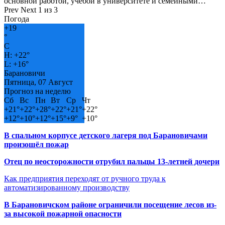
основной работой, учёбой в университете и семейными…
Prev
Next
1 из 3
Погода
+
19
°
C
H:
+
22°
L:
+
16°
Барановичи
Пятница, 07 Август
Прогноз на неделю
Сб
Вс
Пн
Вт
Ср
Чт
+
21°
+
22°
+
28°
+
22°
+
21°
+
22°
+
12°
+
10°
+
12°
+
15°
+
9°
+
10°
В спальном корпусе детского лагеря под Барановичами
произошёл пожар
Отец по неосторожности отрубил пальцы 13-летней дочери
Как предприятия переходят от ручного труда к
автоматизированному производству
В Барановичском районе ограничили посещение лесов из-
за высокой пожарной опасности