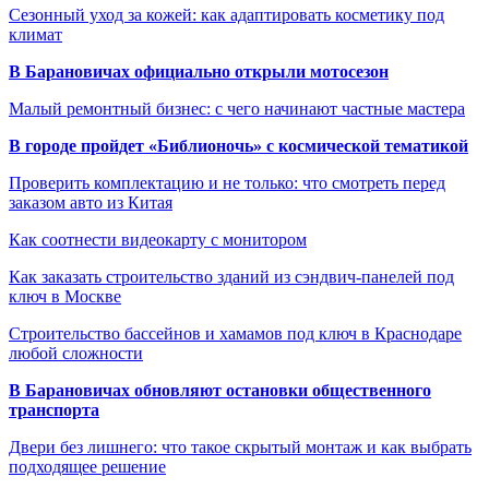
Сезонный уход за кожей: как адаптировать косметику под
климат
В Барановичах официально открыли мотосезон
Малый ремонтный бизнес: с чего начинают частные мастера
В городе пройдет «Библионочь» с космической тематикой
Проверить комплектацию и не только: что смотреть перед
заказом авто из Китая
Как соотнести видеокарту с монитором
Как заказать строительство зданий из сэндвич-панелей под
ключ в Москве
Строительство бассейнов и хамамов под ключ в Краснодаре
любой сложности
В Барановичах обновляют остановки общественного
транспорта
Двери без лишнего: что такое скрытый монтаж и как выбрать
подходящее решение