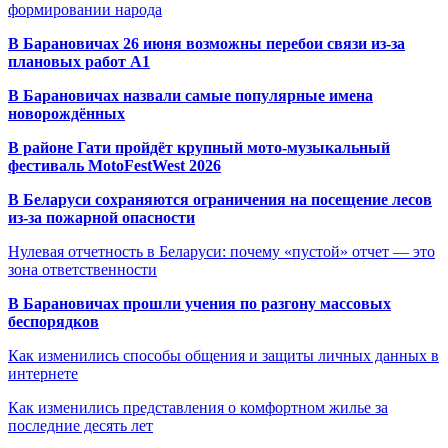
формировании народа
В Барановичах 26 июня возможны перебои связи из-за
плановых работ A1
В Барановичах назвали самые популярные имена
новорождённых
В районе Гати пройдёт крупный мото-музыкальный
фестиваль MotoFestWest 2026
В Беларуси сохраняются ограничения на посещение лесов
из-за пожарной опасности
Нулевая отчетность в Беларуси: почему «пустой» отчет — это
зона ответственности
В Барановичах прошли учения по разгону массовых
беспорядков
Как изменились способы общения и защиты личных данных в
интернете
Как изменились представления о комфортном жилье за
последние десять лет