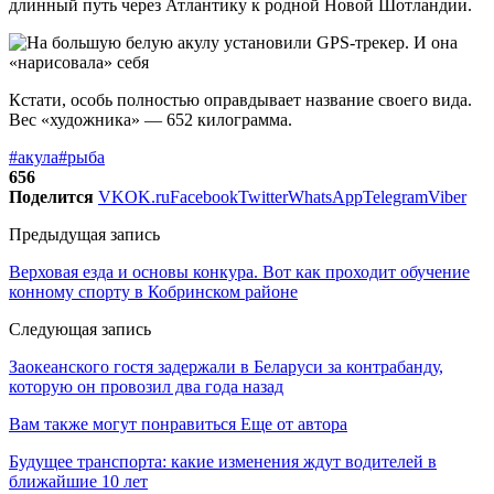
длинный путь через Атлантику к родной Новой Шотландии.
Кстати, особь полностью оправдывает название своего вида.
Вес «художника» — 652 килограмма.
#акула
#рыба
656
Поделится
VK
OK.ru
Facebook
Twitter
WhatsApp
Telegram
Viber
Предыдущая запись
Верховая езда и основы конкура. Вот как проходит обучение
конному спорту в Кобринском районе
Следующая запись
Заокеанского гостя задержали в Беларуси за контрабанду,
которую он провозил два года назад
Вам также могут понравиться
Еще от автора
Будущее транспорта: какие изменения ждут водителей в
ближайшие 10 лет