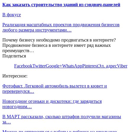
Как заказать строительство зданий из сэндвич-панелей
В фокусе
Реализация масштабных проектов продвижения бизнесов
любого размера инструментами…
Почему бизнесу необходимо продвигаться в интернете?
Продвижение бизнеса в интернете имеет ряд важных
преимуществ…
Поделиться
Facebook
Twitter
Google+
WhatsApp
Pinterest
Эл. адрес
Viber
Интересное:
Фотофакт. Легковой автомобиль вылетел в кювет и
перевернулся…
Новогодние огоньки и дискотеки: где зарядиться
новогодним…
В МАРТ рассказали, сколько штрафов получили магазины
за…
Можно ли отпроситься с работы к ребенку на школьную…