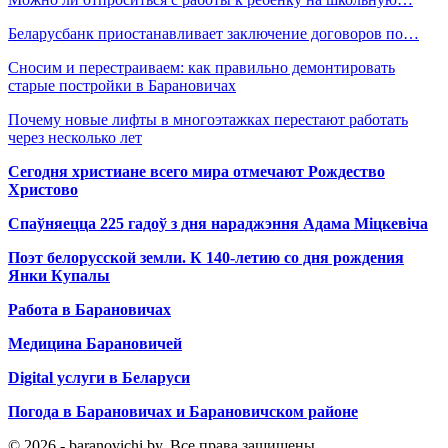
Беларусбанк приостанавливает заключение договоров по…
Сносим и перестраиваем: как правильно демонтировать
старые постройки в Барановичах
Почему новые лифты в многоэтажках перестают работать
через несколько лет
Сегодня христиане всего мира отмечают Рождество
Христово
Спаўняецца 225 гадоў з дня нараджэння Адама Міцкевіча
Поэт белорусской земли. К 140-летию со дня рождения
Янки Купалы
Работа в Барановичах
Медицина Барановичей
Digital услуги в Беларуси
Погода в Барановичах и Барановичском районе
© 2026 - baranovichi.by. Все права защищены.