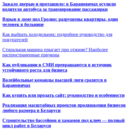
Зажало дверью и протащило: в Барановичах осудили
водителя автобуса за травмирование пассажирки
Взрыв в доме под Гродно: разрушены квартиры, один
человек в больнице
Как выбрать холодильник: подробное руководство для
покупателей
Стиральная машина прыгает при отжиме? Наиболее
распространенные причины
Как публикации в СМИ превращаются в источник
устойчивого роста для бизнеса
Волейбольные команды высшей лиги сразятся в
Барановичах
Как купить или продать сайт: руководство и особенности
Реализация масштабных проектов продвижения бизнесов
любого размера в Беларуси
Строительство бассейнов и хамамов под ключ — полный
цикл работ в Беларуси