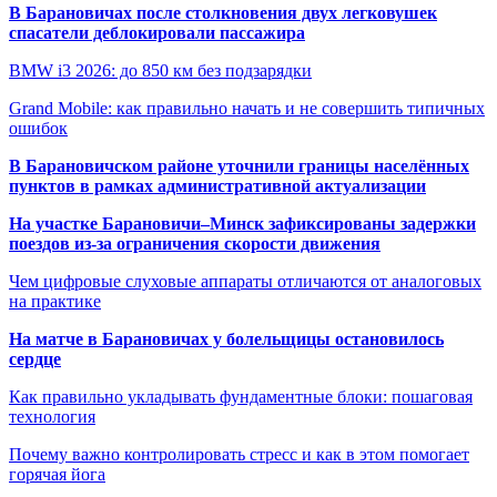
В Барановичах после столкновения двух легковушек
спасатели деблокировали пассажира
BMW i3 2026: до 850 км без подзарядки
Grand Mobile: как правильно начать и не совершить типичных
ошибок
В Барановичском районе уточнили границы населённых
пунктов в рамках административной актуализации
На участке Барановичи–Минск зафиксированы задержки
поездов из-за ограничения скорости движения
Чем цифровые слуховые аппараты отличаются от аналоговых
на практике
На матче в Барановичах у болельщицы остановилось
сердце
Как правильно укладывать фундаментные блоки: пошаговая
технология
Почему важно контролировать стресс и как в этом помогает
горячая йога