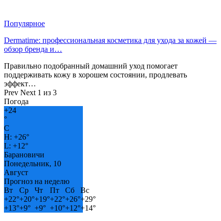
Популярное
Dermatime: профессиональная косметика для ухода за кожей —
обзор бренда и…
Правильно подобранный домашний уход помогает
поддерживать кожу в хорошем состоянии, продлевать
эффект…
Prev
Next
1 из 3
Погода
+
24
°
C
H:
+
26°
L:
+
12°
Барановичи
Понедельник, 10
Август
Прогноз на неделю
Вт
Ср
Чт
Пт
Сб
Вс
+
22°
+
20°
+
19°
+
22°
+
26°
+
29°
+
13°
+
9°
+
9°
+
10°
+
12°
+
14°