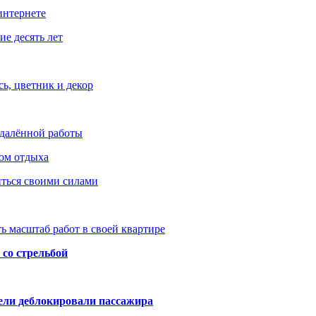
интернете
е десять лет
ь, цветник и декор
удалённой работы
ом отдыха
иться своими силами
ь масштаб работ в своей квартире
со стрельбой
тели деблокировали пассажира