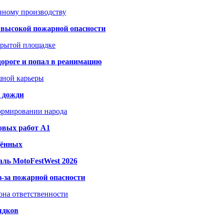
анному производству
а высокой пожарной опасности
акрытой площадке
дороге и попал в реанимацию
шной карьеры
и дожди
формировании народа
овых работ A1
дённых
ль MotoFestWest 2026
з-за пожарной опасности
зона ответственности
ядков