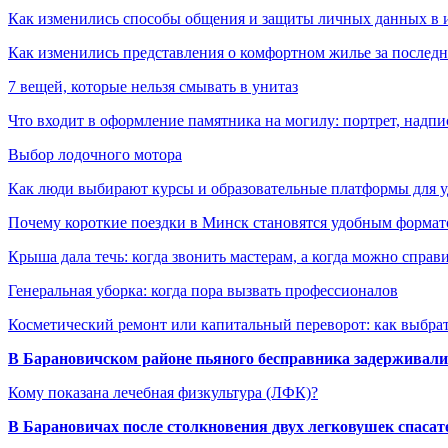
Как изменились способы общения и защиты личных данных в 
Как изменились представления о комфортном жилье за последни
7 вещей, которые нельзя смывать в унитаз
Что входит в оформление памятника на могилу: портрет, надпис
Выбор лодочного мотора
Как люди выбирают курсы и образовательные платформы для 
Почему короткие поездки в Минск становятся удобным формат
Крыша дала течь: когда звонить мастерам, а когда можно справ
Генеральная уборка: когда пора вызвать профессионалов
Косметический ремонт или капитальный переворот: как выбрат
В Барановичском районе пьяного бесправника задерживали 
Кому показана лечебная физкультура (ЛФК)?
В Барановичах после столкновения двух легковушек спаса