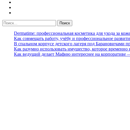
Dermatime: профессиональная косметика для ухода за кож
Как совмещать работу, учёбу и профессиональное развити
В спальном корпусе детского лагеря под Барановичами 
Как разумно использовать имущество, которое временно
Как ведущий делает Мафию интереснее на корпоративе 