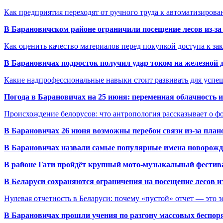
Как предприятия переходят от ручного труда к автоматизиров
В Барановичском районе ограничили посещение лесов из-з
Как оценить качество материалов перед покупкой доступа к з
В Барановичах подросток получил удар током на железной 
Какие надпрофессиональные навыки стоит развивать для успе
Погода в Барановичах на 25 июня: переменная облачность 
Происхождение белорусов: что антропология рассказывает о 
В Барановичах 26 июня возможны перебои связи из-за план
В Барановичах назвали самые популярные имена новорож
В районе Гати пройдёт крупный мото-музыкальный фестива
В Беларуси сохраняются ограничения на посещение лесов и
Нулевая отчетность в Беларуси: почему «пустой» отчет — это 
В Барановичах прошли учения по разгону массовых беспор