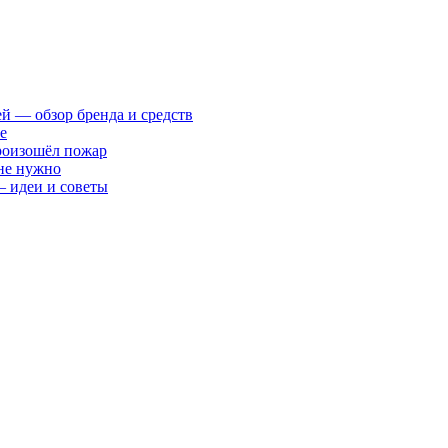
ей — обзор бренда и средств
е
произошёл пожар
 не нужно
— идеи и советы