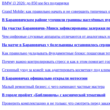
BMW i3 2026: до 850 км без подзарядки
Grand Mobile: как правильно начать и не совершить типичных
В Барановичском районе уточнили границы населённых пу
На участке Барановичи–Минск зафиксированы задержки пое
Чем цифровые слуховые аппараты отличаются от аналоговых н
На матче в Барановичах у болельщицы остановилось сердц
Как правильно укладывать фундаментные блоки: пошаговая те
Почему важно контролировать стресс и как в этом помогает гор
Сезонный уход за кожей: как адаптировать косметику под клим
В Барановичах официально открыли мотосезон
Малый ремонтный бизнес: с чего начинают частные мастера
В городе пройдет «Библионочь» с космической тематикой
Проверить комплектацию и не только: что смотреть перед заказ