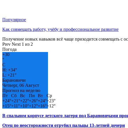
Популярное
Как совмещать работу, учёбу и профессиональное развитие
Получение новых навыков всё чаще приходится совмещать с о
Prev
Next
1 из 2
Погода
+
30
°
C
H:
+
34°
L:
+
21°
Барановичи
Четверг, 06 Август
Прогноз на неделю
Пт
Сб
Вс
Пн
Вт
Ср
+
24°
+
21°
+
22°
+
26°
+
24°
+
23°
+
15°
+
11°
+
10°
+
12°
+
16°
+
12°
В спальном корпусе детского лагеря под Барановичами пр
Отец по неосторожности отрубил пальцы 13-летней дочери