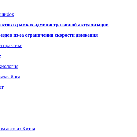
 ошибок
нктов в рамках административной актуализации
здов из-за ограничения скорости движения
а практике
е
хнология
ячая йога
ат
ом авто из Китая