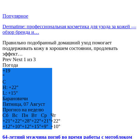
Популярное
Dermatime: профессиональная косметика для ухода за кожей —
обзор бренда и…
Правильно подобранный домашний уход помогает
поддерживать кожу в хорошем состоянии, продлевать
эффект…
Prev
Next
1 из 3
Погода
+
19
°
C
H:
+
22°
L:
+
15°
Барановичи
Пятница, 07 Август
Прогноз на неделю
Сб
Вс
Пн
Вт
Ср
Чт
+
21°
+
22°
+
28°
+
22°
+
21°
+
22°
+
12°
+
10°
+
12°
+
15°
+
9°
+
10°
64-летний мужчина погиб во время работы с мотоблоком