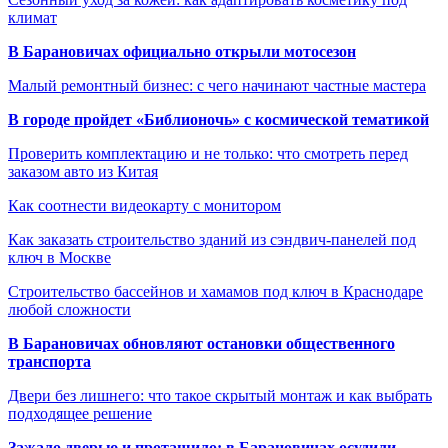
климат
В Барановичах официально открыли мотосезон
Малый ремонтный бизнес: с чего начинают частные мастера
В городе пройдет «Библионочь» с космической тематикой
Проверить комплектацию и не только: что смотреть перед
заказом авто из Китая
Как соотнести видеокарту с монитором
Как заказать строительство зданий из сэндвич-панелей под
ключ в Москве
Строительство бассейнов и хамамов под ключ в Краснодаре
любой сложности
В Барановичах обновляют остановки общественного
транспорта
Двери без лишнего: что такое скрытый монтаж и как выбрать
подходящее решение
Зажало дверью и протащило: в Барановичах осудили