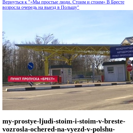
Вернуться к "«Мы простые люди. Стоим и стоим» В Бресте
возросла очередь на выезд в Польшу"
my-prostye-ljudi-stoim-i-stoim-v-breste-
vozrosla-ochered-na-vyezd-v-polshu-