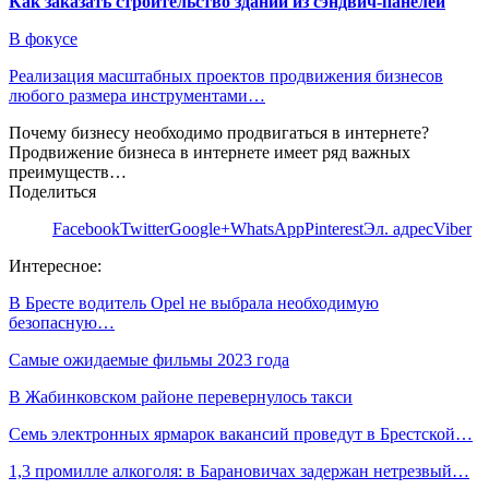
Как заказать строительство зданий из сэндвич-панелей
В фокусе
Реализация масштабных проектов продвижения бизнесов
любого размера инструментами…
Почему бизнесу необходимо продвигаться в интернете?
Продвижение бизнеса в интернете имеет ряд важных
преимуществ…
Поделиться
Facebook
Twitter
Google+
WhatsApp
Pinterest
Эл. адрес
Viber
Интересное:
В Бресте водитель Opel не выбрала необходимую
безопасную…
Cамые ожидаемые фильмы 2023 года
В Жабинковском районе перевернулось такси
Семь электронных ярмарок вакансий проведут в Брестской…
1,3 промилле алкоголя: в Барановичах задержан нетрезвый…