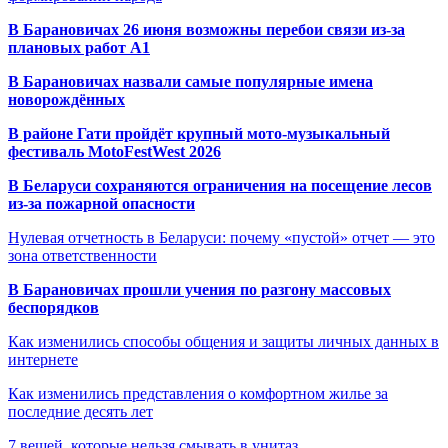
В Барановичах 26 июня возможны перебои связи из-за
плановых работ A1
В Барановичах назвали самые популярные имена
новорождённых
В районе Гати пройдёт крупный мото-музыкальный
фестиваль MotoFestWest 2026
В Беларуси сохраняются ограничения на посещение лесов
из-за пожарной опасности
Нулевая отчетность в Беларуси: почему «пустой» отчет — это
зона ответственности
В Барановичах прошли учения по разгону массовых
беспорядков
Как изменились способы общения и защиты личных данных в
интернете
Как изменились представления о комфортном жилье за
последние десять лет
7 вещей, которые нельзя смывать в унитаз