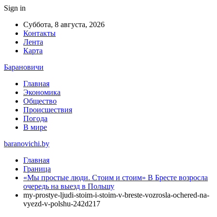
Sign in
Суббота, 8 августа, 2026
Контакты
Лента
Карта
Барановичи
Главная
Экономика
Общество
Происшествия
Погода
В мире
baranovichi.by
Главная
Граница
«Мы простые люди. Стоим и стоим» В Бресте возросла
очередь на выезд в Польшу
my-prostye-ljudi-stoim-i-stoim-v-breste-vozrosla-ochered-na-
vyezd-v-polshu-242d217