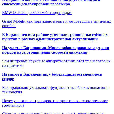
спасатели деблокировали пассажира
BMW i3 2026: до 850 км без подзарядки
Grand Mobile: как правильно начать и не совершить типичных
ошибок
В Барановичском районе уточнили границы населённых
пунктов в рамках административной актуализации
На участке Барановичи–Минск зафиксированы задержки
поездов из-за ограничения скорости движения
Чем цифровые слуховые аппараты отличаются от аналоговых
на практике
На матче в Барановичах у болельщицы остановилось
сердце
Как правильно укладывать фундаментные блоки: пошаговая
технология
Почему важно контролировать стресс и как в этом помогает
горячая йога
Сезонный уход за кожей: как адаптировать косметику под