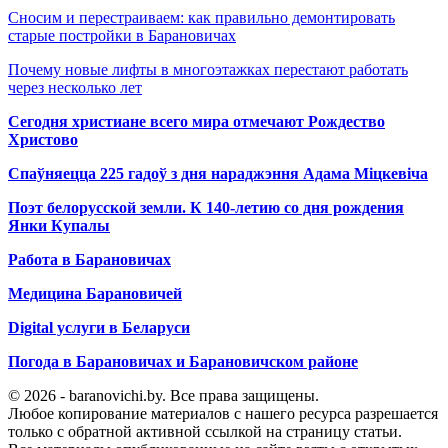
Сносим и перестраиваем: как правильно демонтировать
старые постройки в Барановичах
Почему новые лифты в многоэтажках перестают работать
через несколько лет
Сегодня христиане всего мира отмечают Рождество
Христово
Спаўняецца 225 гадоў з дня нараджэння Адама Міцкевіча
Поэт белорусской земли. К 140-летию со дня рождения
Янки Купалы
Работа в Барановичах
Медицина Барановичей
Digital услуги в Беларуси
Погода в Барановичах и Барановичском районе
© 2026 - baranovichi.by. Все права защищены.
Любое копирование материалов с нашего ресурса разрешается
только с обратной активной ссылкой на страницу статьи.