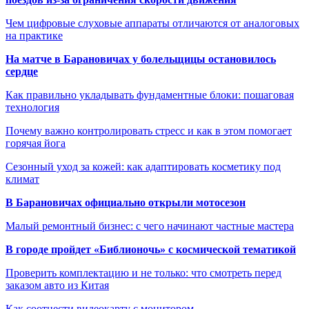
Чем цифровые слуховые аппараты отличаются от аналоговых
на практике
На матче в Барановичах у болельщицы остановилось
сердце
Как правильно укладывать фундаментные блоки: пошаговая
технология
Почему важно контролировать стресс и как в этом помогает
горячая йога
Сезонный уход за кожей: как адаптировать косметику под
климат
В Барановичах официально открыли мотосезон
Малый ремонтный бизнес: с чего начинают частные мастера
В городе пройдет «Библионочь» с космической тематикой
Проверить комплектацию и не только: что смотреть перед
заказом авто из Китая
Как соотнести видеокарту с монитором