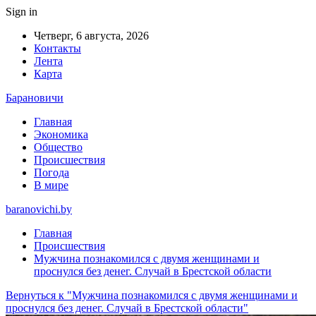
Sign in
Четверг, 6 августа, 2026
Контакты
Лента
Карта
Барановичи
Главная
Экономика
Общество
Происшествия
Погода
В мире
baranovichi.by
Главная
Происшествия
Мужчина познакомился с двумя женщинами и
проснулся без денег. Случай в Брестской области
Вернуться к "Мужчина познакомился с двумя женщинами и
проснулся без денег. Случай в Брестской области"