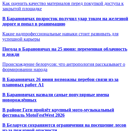
Как оценить качество материалов перед покупкой доступа к
закрытой площадке
В Барановичах подросток получил удар током на железной
дороге и попал в реанимацию
Какие надпрофессиональные навыки стоит развивать для
успешной карьеры
Погода в Барановичах на 25 июня: переменная облачность
и дожди
Происхождение белорусов: что антропология рассказывает о
формировании народа
В Барановичах 26 июня возможны перебои связи из-за
плановых работ A1
В Барановичах назвали самые популярные имена
новорождённых
В районе Гати пройдёт крупный мото-музыкальный
фестиваль MotoFestWest 2026
В Беларуси сохраняются ограничения на посещение лесов
из-за пожарной опасности