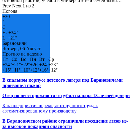
основной работой, учёбой в университете и семейными…
Prev
Next
1 из 2
Погода
+
30
°
C
H:
+
34°
L:
+
21°
Барановичи
Четверг, 06 Август
Прогноз на неделю
Пт
Сб
Вс
Пн
Вт
Ср
+
24°
+
21°
+
22°
+
26°
+
24°
+
23°
+
15°
+
11°
+
10°
+
12°
+
16°
+
12°
В спальном корпусе детского лагеря под Барановичами
произошёл пожар
Отец по неосторожности отрубил пальцы 13-летней дочери
Как предприятия переходят от ручного труда к
автоматизированному производству
В Барановичском районе ограничили посещение лесов из-
за высокой пожарной опасности