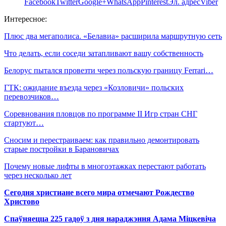
Facebook
Twitter
Google+
WhatsApp
Pinterest
Эл. адрес
Viber
Интересное:
Плюс два мегаполиса. «Белавиа» расширила маршрутную сеть
Что делать, если соседи затапливают вашу собственность
Белорус пытался провезти через польскую границу Ferrari…
ГТК: ожидание въезда через «Козловичи» польских
перевозчиков…
Соревнования пловцов по программе II Игр стран СНГ
стартуют…
Сносим и перестраиваем: как правильно демонтировать
старые постройки в Барановичах
Почему новые лифты в многоэтажках перестают работать
через несколько лет
Сегодня христиане всего мира отмечают Рождество
Христово
Спаўняецца 225 гадоў з дня нараджэння Адама Міцкевіча