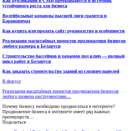
Как публикации в СМИ превращаются в источник
устойчивого роста для бизнеса
Волейбольные команды высшей лиги сразятся в
Барановичах
Как купить или продать сайт: руководство и особенности
Реализация масштабных проектов продвижения бизнесов
любого размера в Беларуси
Строительство бассейнов и хамамов под ключ — полный
цикл работ в Беларуси
Как заказать строительство зданий из сэндвич-панелей
В фокусе
Реализация масштабных проектов продвижения бизнесов
любого размера инструментами…
Почему бизнесу необходимо продвигаться в интернете?
Продвижение бизнеса в интернете имеет ряд важных
преимуществ…
Поделиться