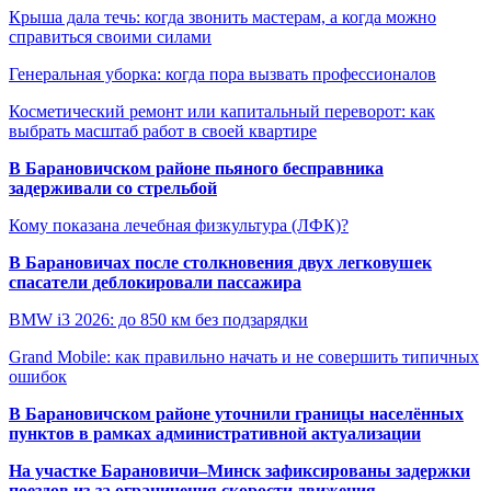
Крыша дала течь: когда звонить мастерам, а когда можно
справиться своими силами
Генеральная уборка: когда пора вызвать профессионалов
Косметический ремонт или капитальный переворот: как
выбрать масштаб работ в своей квартире
В Барановичском районе пьяного бесправника
задерживали со стрельбой
Кому показана лечебная физкультура (ЛФК)?
В Барановичах после столкновения двух легковушек
спасатели деблокировали пассажира
BMW i3 2026: до 850 км без подзарядки
Grand Mobile: как правильно начать и не совершить типичных
ошибок
В Барановичском районе уточнили границы населённых
пунктов в рамках административной актуализации
На участке Барановичи–Минск зафиксированы задержки
поездов из-за ограничения скорости движения