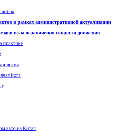
 ошибок
нктов в рамках административной актуализации
здов из-за ограничения скорости движения
а практике
е
хнология
ячая йога
ат
ом авто из Китая