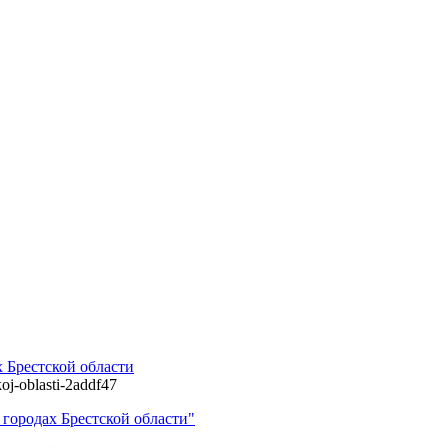
 Брестской области
koj-oblasti-2addf47
 городах Брестской области"