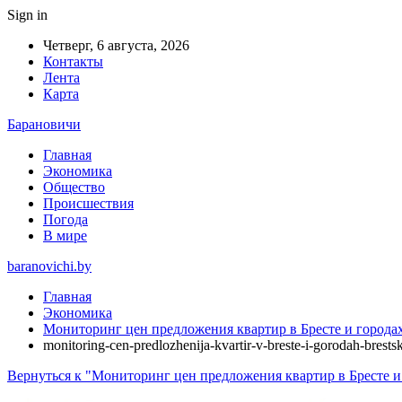
Sign in
Четверг, 6 августа, 2026
Контакты
Лента
Карта
Барановичи
Главная
Экономика
Общество
Происшествия
Погода
В мире
baranovichi.by
Главная
Экономика
Мониторинг цен предложения квартир в Бресте и городах
monitoring-cen-predlozhenija-kvartir-v-breste-i-gorodah-brests
Вернуться к "Мониторинг цен предложения квартир в Бресте и