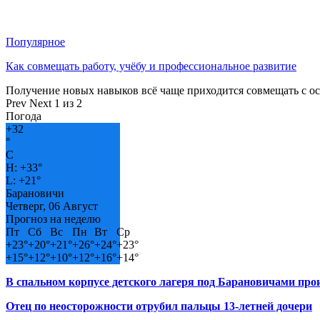
Популярное
Как совмещать работу, учёбу и профессиональное развитие
Получение новых навыков всё чаще приходится совмещать с о
Prev
Next
1 из 2
Погода
+
32
°
C
H:
+
33°
L:
+
21°
Барановичи
Четверг, 06 Август
Прогноз на неделю
Пт
Сб
Вс
Пн
Вт
Ср
+
23°
+
20°
+
21°
+
26°
+
24°
+
23°
+
15°
+
12°
+
10°
+
12°
+
16°
+
14°
В спальном корпусе детского лагеря под Барановичами пр
Отец по неосторожности отрубил пальцы 13-летней дочери