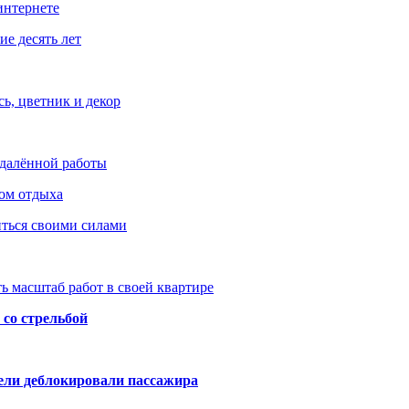
интернете
е десять лет
ь, цветник и декор
удалённой работы
ом отдыха
иться своими силами
ь масштаб работ в своей квартире
со стрельбой
тели деблокировали пассажира