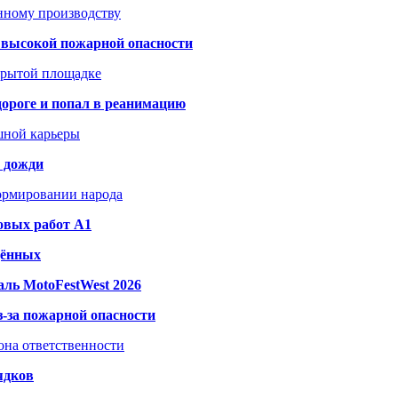
анному производству
а высокой пожарной опасности
акрытой площадке
дороге и попал в реанимацию
шной карьеры
и дожди
формировании народа
овых работ A1
дённых
ль MotoFestWest 2026
з-за пожарной опасности
зона ответственности
ядков