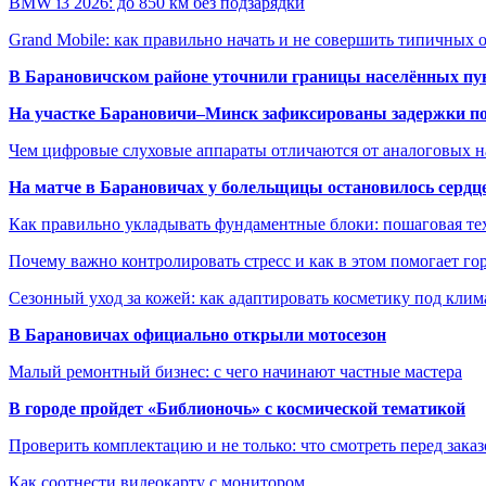
BMW i3 2026: до 850 км без подзарядки
Grand Mobile: как правильно начать и не совершить типичных
В Барановичском районе уточнили границы населённых пу
На участке Барановичи–Минск зафиксированы задержки пое
Чем цифровые слуховые аппараты отличаются от аналоговых н
На матче в Барановичах у болельщицы остановилось сердц
Как правильно укладывать фундаментные блоки: пошаговая те
Почему важно контролировать стресс и как в этом помогает гор
Сезонный уход за кожей: как адаптировать косметику под клим
В Барановичах официально открыли мотосезон
Малый ремонтный бизнес: с чего начинают частные мастера
В городе пройдет «Библионочь» с космической тематикой
Проверить комплектацию и не только: что смотреть перед заказ
Как соотнести видеокарту с монитором