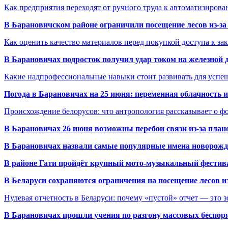
Как предприятия переходят от ручного труда к автоматизиров
В Барановичском районе ограничили посещение лесов из-з
Как оценить качество материалов перед покупкой доступа к з
В Барановичах подросток получил удар током на железной 
Какие надпрофессиональные навыки стоит развивать для успе
Погода в Барановичах на 25 июня: переменная облачность 
Происхождение белорусов: что антропология рассказывает о 
В Барановичах 26 июня возможны перебои связи из-за план
В Барановичах назвали самые популярные имена новорож
В районе Гати пройдёт крупный мото-музыкальный фестива
В Беларуси сохраняются ограничения на посещение лесов и
Нулевая отчетность в Беларуси: почему «пустой» отчет — это 
В Барановичах прошли учения по разгону массовых беспор