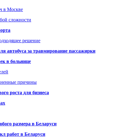
юч в Москве
юбой сложности
порта
подходящее решение
ля автобуса за травмирование пассажирки
ек в больнице
елей
раненные причины
го роста для бизнеса
чах
бого размера в Беларуси
кл работ в Беларуси