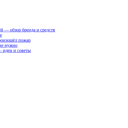
ей — обзор бренда и средств
е
произошёл пожар
 не нужно
— идеи и советы