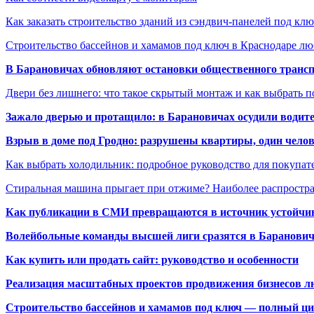
Как заказать строительство зданий из сэндвич-панелей под кл
Строительство бассейнов и хамамов под ключ в Краснодаре л
В Барановичах обновляют остановки общественного транс
Двери без лишнего: что такое скрытый монтаж и как выбрать 
Зажало дверью и протащило: в Барановичах осудили водите
Взрыв в доме под Гродно: разрушены квартиры, один челов
Как выбрать холодильник: подробное руководство для покупат
Стиральная машина прыгает при отжиме? Наиболее распрост
Как публикации в СМИ превращаются в источник устойчиво
Волейбольные команды высшей лиги сразятся в Баранови
Как купить или продать сайт: руководство и особенности
Реализация масштабных проектов продвижения бизнесов лю
Строительство бассейнов и хамамов под ключ — полный ци