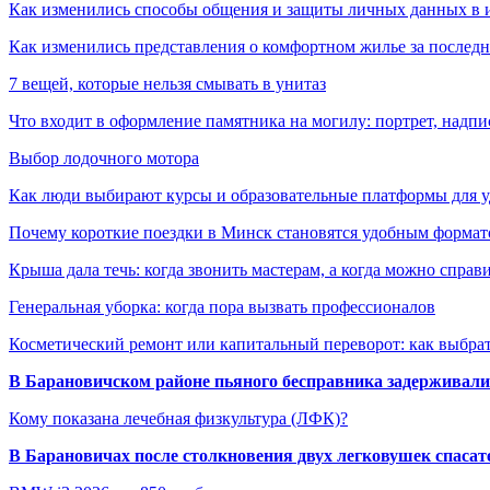
Как изменились способы общения и защиты личных данных в 
Как изменились представления о комфортном жилье за последни
7 вещей, которые нельзя смывать в унитаз
Что входит в оформление памятника на могилу: портрет, надпис
Выбор лодочного мотора
Как люди выбирают курсы и образовательные платформы для 
Почему короткие поездки в Минск становятся удобным формат
Крыша дала течь: когда звонить мастерам, а когда можно справ
Генеральная уборка: когда пора вызвать профессионалов
Косметический ремонт или капитальный переворот: как выбрат
В Барановичском районе пьяного бесправника задерживали 
Кому показана лечебная физкультура (ЛФК)?
В Барановичах после столкновения двух легковушек спаса