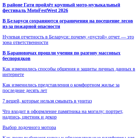
В районе Гати пройдёт крупный мото-музыкальный
фестиваль MotoFestWest 2026
В Беларуси сохраняются ограничения на посещение лесов
из-за пожарной опасности
Нулевая отчетность в Беларуси: почему «пустой» отчет — это
зона ответственности
В Барановичах прошли учения по разгону массовых
беспорядков
Как изменились способы общения и защиты личных данных в
интернете
Как изменились представления о комфортном жилье за
последние десять лет
7 вещей, которые нельзя смывать в унитаз
Что входит в оформление памятника на могилу: портрет,
надпись, цветник и декор
Выбор лодочного мотора
Как люди выбирают курсы и образовательные платформы для