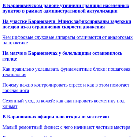
В Барановичском районе уточнили границы населённых
пунктов в рамках административной актуализации
На участке Барановичи–Минск зафиксированы задержки
поездов из-за ограничения скорости движения
Чем цифровые слуховые аппараты отличаются от аналоговых
на практике
На матче в Барановичах у болельщицы остановилось
сердце
Как правильно укладывать фундаментные блоки: пошаговая
технология
Почему важно контролировать стресс и как в этом помогает
горячая йога
Сезонный уход за кожей: как адаптировать косметику под
климат
В Барановичах официально открыли мотосезон
Малый ремонтный бизнес: с чего начинают частные мастера