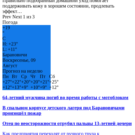
Правильно подобранный домашний уход помогает
поддерживать кожу в хорошем состоянии, продлевать
эффект…
Prev
Next
1 из 3
Погода
+
19
°
C
H:
+
23°
L:
+
11°
Барановичи
Воскресенье, 09
Август
Прогноз на неделю
Пн
Вт
Ср
Чт
Пт
Сб
+
27°
+
22°
+
20°
+
20°
+
21°
+
25°
+
12°
+
13°
+
9°
+
10°
+
9°
+
12°
64-летний мужчина погиб во время работы с мотоблоком
В спальном корпусе детского лагеря под Барановичами
произошёл пожар
Отец по неосторожности отрубил пальцы 13-летней дочери
Как предприятия переходят от ручного труда к