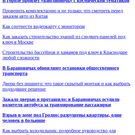
В городе пройдет «Библионочь» с космической тематикой
Проверить комплектацию и не только: что смотреть перед
заказом авто из Китая
Как соотнести видеокарту с монитором
Как заказать строительство зданий из сэндвич-панелей под
ключ в Москве
Строительство бассейнов и хамамов под ключ в Краснодаре
любой сложности
В Барановичах обновляют остановки общественного
транспорта
Двери без лишнего: что такое скрытый монтаж и как выбрать
подходящее решение
Зажало дверью и протащило: в Барановичах осудили
водителя автобуса за травмирование пассажирки
Взрыв в доме под Гродно: разрушены квартиры, один
человек в больнице
Как выбрать холодильник: подробное руководство для