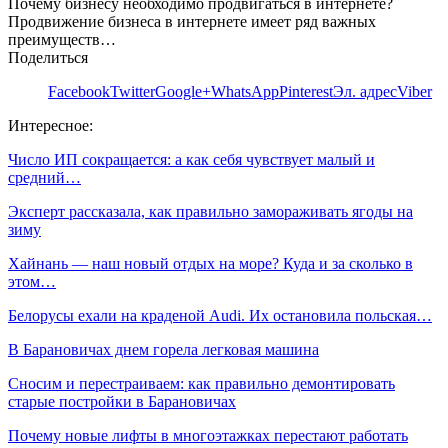
Почему бизнесу необходимо продвигаться в интернете?
Продвижение бизнеса в интернете имеет ряд важных
преимуществ…
Поделиться
Facebook
Twitter
Google+
WhatsApp
Pinterest
Эл. адрес
Viber
Интересное:
Число ИП сокращается: а как себя чувствует малый и
средний…
Эксперт рассказала, как правильно замораживать ягоды на
зиму
Хайнань — наш новый отдых на море? Куда и за сколько в
этом…
Белорусы ехали на краденой Audi. Их остановила польская…
В Барановичах днем горела легковая машина
Сносим и перестраиваем: как правильно демонтировать
старые постройки в Барановичах
Почему новые лифты в многоэтажках перестают работать