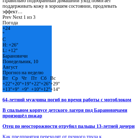
Правильно подобранный домашний уход помогает
поддерживать кожу в хорошем состоянии, продлевать
эффект…
Prev
Next
1 из 3
Погода
+
24
°
C
H:
+
26°
L:
+
12°
Барановичи
Понедельник, 10
Август
Прогноз на неделю
Вт
Ср
Чт
Пт
Сб
Вс
+
22°
+
20°
+
19°
+
22°
+
26°
+
29°
+
13°
+
9°
+
9°
+
10°
+
12°
+
14°
64-летний мужчина погиб во время работы с мотоблоком
В спальном корпусе детского лагеря под Барановичами
произошёл пожар
Отец по неосторожности отрубил пальцы 13-летней дочери
Как предприятия переходят от ручного труда к