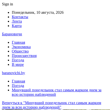
Sign in
Понедельник, 10 августа, 2026
Контакты
Лента
Карта
Барановичи
Главная
Экономика
Общество
Происшествия
Погода
В мире
baranovichi.by
Главная
Погода
Минувший понедельник стал самым жарким днем за
всю историю наблюдений
Вернуться к "Минувший понедельник стал самым жарким
днем за всю историю наблюдений"