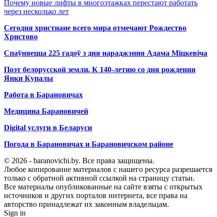
Почему новые лифты в многоэтажках перестают работать
через несколько лет
Сегодня христиане всего мира отмечают Рождество
Христово
Спаўняецца 225 гадоў з дня нараджэння Адама Міцкевіча
Поэт белорусской земли. К 140-летию со дня рождения
Янки Купалы
Работа в Барановичах
Медицина Барановичей
Digital услуги в Беларуси
Погода в Барановичах и Барановичском районе
© 2026 - baranovichi.by. Все права защищены.
Любое копирование материалов с нашего ресурса разрешается
только с обратной активной ссылкой на страницу статьи.
Все материалы опубликованные на сайте взяты с открытых
источников и других порталов интернета, все права на
авторство принадлежат их законным владельцам.
Sign in