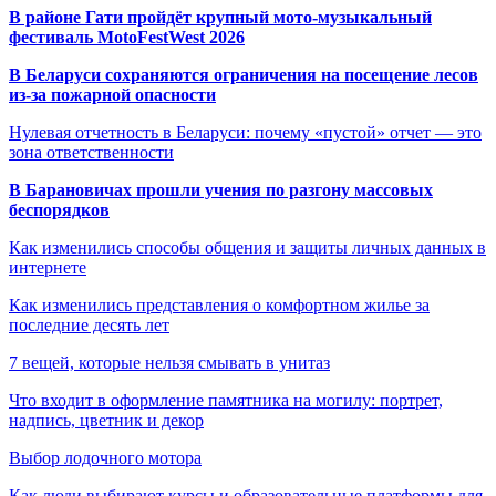
В районе Гати пройдёт крупный мото-музыкальный
фестиваль MotoFestWest 2026
В Беларуси сохраняются ограничения на посещение лесов
из-за пожарной опасности
Нулевая отчетность в Беларуси: почему «пустой» отчет — это
зона ответственности
В Барановичах прошли учения по разгону массовых
беспорядков
Как изменились способы общения и защиты личных данных в
интернете
Как изменились представления о комфортном жилье за
последние десять лет
7 вещей, которые нельзя смывать в унитаз
Что входит в оформление памятника на могилу: портрет,
надпись, цветник и декор
Выбор лодочного мотора
Как люди выбирают курсы и образовательные платформы для