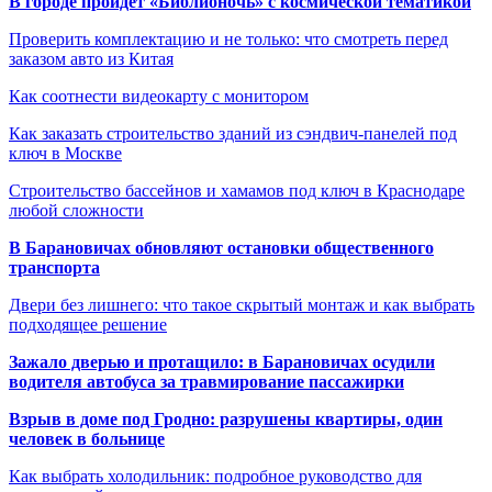
В городе пройдет «Библионочь» с космической тематикой
Проверить комплектацию и не только: что смотреть перед
заказом авто из Китая
Как соотнести видеокарту с монитором
Как заказать строительство зданий из сэндвич-панелей под
ключ в Москве
Строительство бассейнов и хамамов под ключ в Краснодаре
любой сложности
В Барановичах обновляют остановки общественного
транспорта
Двери без лишнего: что такое скрытый монтаж и как выбрать
подходящее решение
Зажало дверью и протащило: в Барановичах осудили
водителя автобуса за травмирование пассажирки
Взрыв в доме под Гродно: разрушены квартиры, один
человек в больнице
Как выбрать холодильник: подробное руководство для