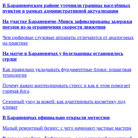
В Барановичском районе уточнили границы населённых
пунктов в рамках административной актуализации
На участке Барановичи–Минск зафиксированы задержки
поездов из-за ограничения скорости движения
Чем цифровые слуховые аппараты отличаются от аналоговых
на практике
На матче в Барановичах у болельщицы остановилось
сердце
Как правильно укладывать фундаментные блоки: пошаговая
технология
Почему важно контролировать стресс и как в этом помогает
горячая йога
Сезонный уход за кожей: как адаптировать косметику под
климат
В Барановичах официально открыли мотосезон
Малый ремонтный бизнес: с чего начинают частные мастера