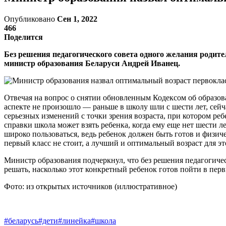
Опубликовано
Сен 1, 2022
466
Поделится
Без решения педагогического совета одного желания родите
министр образования Беларуси Андрей Иванец.
Отвечая на вопрос о снятии обновленным Кодексом об образова
аспекте не произошло — раньше в школу шли с шести лет, сейч
серьезных изменений с точки зрения возраста, при котором ре
справки школа может взять ребенка, когда ему еще нет шести л
широко пользоваться, ведь ребенок должен быть готов и физиче
первый класс не стоит, а лучший и оптимальный возраст для э
Министр образования подчеркнул, что без решения педагогичес
решать, насколько этот конкретный ребенок готов пойти в перв
Фото: из открытых источников (иллюстративное)
#беларусь
#дети
#линейка
#школа