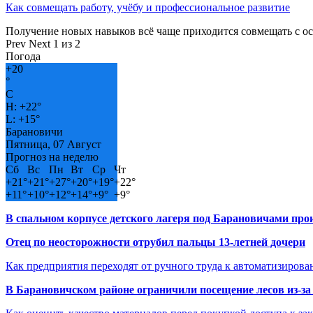
Как совмещать работу, учёбу и профессиональное развитие
Получение новых навыков всё чаще приходится совмещать с о
Prev
Next
1 из 2
Погода
+
20
°
C
H:
+
22°
L:
+
15°
Барановичи
Пятница, 07 Август
Прогноз на неделю
Сб
Вс
Пн
Вт
Ср
Чт
+
21°
+
21°
+
27°
+
20°
+
19°
+
22°
+
11°
+
10°
+
12°
+
14°
+
9°
+
9°
В спальном корпусе детского лагеря под Барановичами пр
Отец по неосторожности отрубил пальцы 13-летней дочери
Как предприятия переходят от ручного труда к автоматизиров
В Барановичском районе ограничили посещение лесов из-з