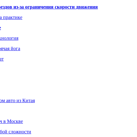
здов из-за ограничения скорости движения
а практике
е
хнология
ячая йога
ат
ом авто из Китая
юч в Москве
юбой сложности