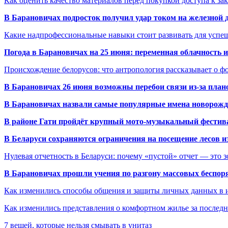
Как оценить качество материалов перед покупкой доступа к з
В Барановичах подросток получил удар током на железной 
Какие надпрофессиональные навыки стоит развивать для успе
Погода в Барановичах на 25 июня: переменная облачность 
Происхождение белорусов: что антропология рассказывает о 
В Барановичах 26 июня возможны перебои связи из-за план
В Барановичах назвали самые популярные имена новорож
В районе Гати пройдёт крупный мото-музыкальный фестива
В Беларуси сохраняются ограничения на посещение лесов и
Нулевая отчетность в Беларуси: почему «пустой» отчет — это 
В Барановичах прошли учения по разгону массовых беспор
Как изменились способы общения и защиты личных данных в 
Как изменились представления о комфортном жилье за последни
7 вещей, которые нельзя смывать в унитаз