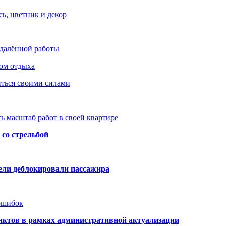
ь, цветник и декор
удалённой работы
ом отдыха
иться своими силами
ь масштаб работ в своей квартире
со стрельбой
тели деблокировали пассажира
 ошибок
нктов в рамках административной актуализации