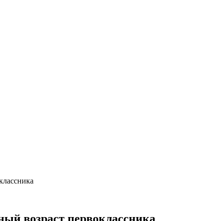
классника
ный возраст первоклассника