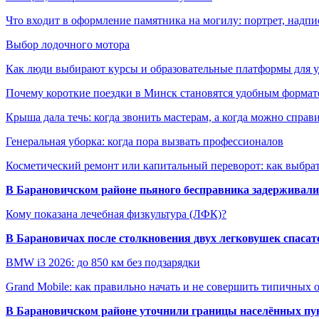
Что входит в оформление памятника на могилу: портрет, надпис
Выбор лодочного мотора
Как люди выбирают курсы и образовательные платформы для 
Почему короткие поездки в Минск становятся удобным формат
Крыша дала течь: когда звонить мастерам, а когда можно справ
Генеральная уборка: когда пора вызвать профессионалов
Косметический ремонт или капитальный переворот: как выбрат
В Барановичском районе пьяного бесправника задерживали 
Кому показана лечебная физкультура (ЛФК)?
В Барановичах после столкновения двух легковушек спаса
BMW i3 2026: до 850 км без подзарядки
Grand Mobile: как правильно начать и не совершить типичных
В Барановичском районе уточнили границы населённых пу