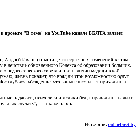
ом в проекте "В теме" на YouTube-канале БЕЛТА заявил
с, Андрей Иванец отметил, что серьезных изменений в этом
ем в действие обновленного Кодекса об образовании больших,
ению педагогического совета и при наличии медицинской
 думаю, жизнь покажет, что вряд ли этой возможностью будут
Мое глубокое убеждение, что раньше шести лет приходить в
ытные педагоги, психологи и медики будут проводить анализ и
ительных случаях", — заключил он.
Источник:
onlinebrest.by