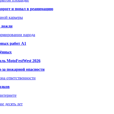
акрытой площадке
дороге и попал в реанимацию
шной карьеры
и дожди
формировании народа
овых работ A1
дённых
ль MotoFestWest 2026
з-за пожарной опасности
зона ответственности
ядков
интернете
е десять лет