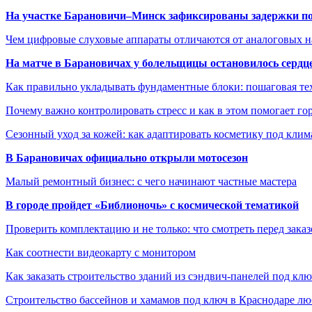
На участке Барановичи–Минск зафиксированы задержки пое
Чем цифровые слуховые аппараты отличаются от аналоговых н
На матче в Барановичах у болельщицы остановилось сердц
Как правильно укладывать фундаментные блоки: пошаговая те
Почему важно контролировать стресс и как в этом помогает гор
Сезонный уход за кожей: как адаптировать косметику под клим
В Барановичах официально открыли мотосезон
Малый ремонтный бизнес: с чего начинают частные мастера
В городе пройдет «Библионочь» с космической тематикой
Проверить комплектацию и не только: что смотреть перед заказ
Как соотнести видеокарту с монитором
Как заказать строительство зданий из сэндвич-панелей под кл
Строительство бассейнов и хамамов под ключ в Краснодаре л