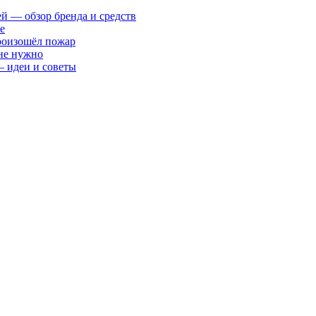
ей — обзор бренда и средств
е
произошёл пожар
 не нужно
— идеи и советы