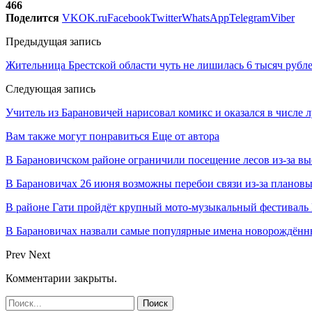
466
Поделится
VK
OK.ru
Facebook
Twitter
WhatsApp
Telegram
Viber
Предыдущая запись
Жительница Брестской области чуть не лишилась 6 тысяч рубле
Следующая запись
Учитель из Барановичей нарисовал комикс и оказался в числе
Вам также могут понравиться
Еще от автора
В Барановичском районе ограничили посещение лесов из-за в
В Барановичах 26 июня возможны перебои связи из-за плановы
В районе Гати пройдёт крупный мото-музыкальный фестиваль 
В Барановичах назвали самые популярные имена новорождён
Prev
Next
Комментарии закрыты.