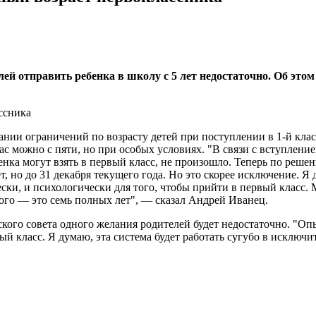
лей отправить ребенка в школу с 5 лет недостаточно. Об эт
нии ограничений по возрасту детей при поступлении в 1-й клас
ас можно с пяти, но при особых условиях. "В связи с вступлени
бенка могут взять в первый класс, не произошло. Теперь по реш
ет, но до 31 декабря текущего года. Но это скорее исключение. Я
ски, и психологически для того, чтобы прийти в первый класс. 
того — это семь полных лет", — сказал Андрей Иванец.
кого совета одного желания родителей будет недостаточно. "Оп
ый класс. Я думаю, эта система будет работать сугубо в исключ