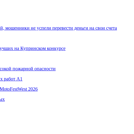
й, мошенники не успели перевести деньги на свои счета
 лучших на Купринском конкурсе
ысокой пожарной опасности
х работ A1
MotoFestWest 2026
ных