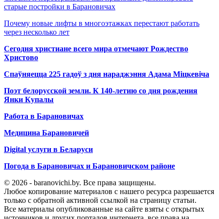
старые постройки в Барановичах
Почему новые лифты в многоэтажках перестают работать
через несколько лет
Сегодня христиане всего мира отмечают Рождество
Христово
Спаўняецца 225 гадоў з дня нараджэння Адама Міцкевіча
Поэт белорусской земли. К 140-летию со дня рождения
Янки Купалы
Работа в Барановичах
Медицина Барановичей
Digital услуги в Беларуси
Погода в Барановичах и Барановичском районе
© 2026 - baranovichi.by. Все права защищены.
Любое копирование материалов с нашего ресурса разрешается
только с обратной активной ссылкой на страницу статьи.
Все материалы опубликованные на сайте взяты с открытых
источников и других порталов интернета, все права на