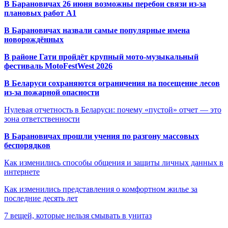
В Барановичах 26 июня возможны перебои связи из-за
плановых работ A1
В Барановичах назвали самые популярные имена
новорождённых
В районе Гати пройдёт крупный мото-музыкальный
фестиваль MotoFestWest 2026
В Беларуси сохраняются ограничения на посещение лесов
из-за пожарной опасности
Нулевая отчетность в Беларуси: почему «пустой» отчет — это
зона ответственности
В Барановичах прошли учения по разгону массовых
беспорядков
Как изменились способы общения и защиты личных данных в
интернете
Как изменились представления о комфортном жилье за
последние десять лет
7 вещей, которые нельзя смывать в унитаз