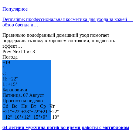
Популярное
Dermatime: профессиональная косметика для ухода за кожей —
обзор бренда и…
Правильно подобранный домашний уход помогает
поддерживать кожу в хорошем состоянии, продлевать
эффект…
Prev
Next
1 из 3
Погода
+
19
°
C
H:
+
22°
L:
+
15°
Барановичи
Пятница, 07 Август
Прогноз на неделю
Сб
Вс
Пн
Вт
Ср
Чт
+
21°
+
22°
+
28°
+
22°
+
21°
+
22°
+
12°
+
10°
+
12°
+
15°
+
9°
+
10°
64-летний мужчина погиб во время работы с мотоблоком