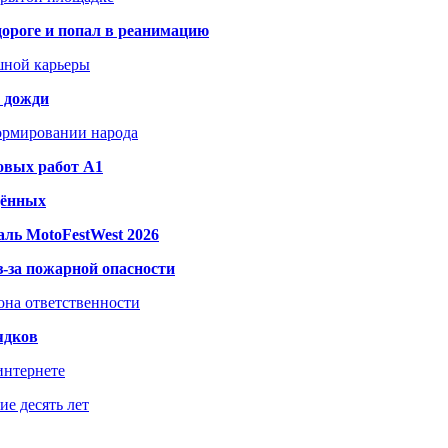
дороге и попал в реанимацию
шной карьеры
и дожди
формировании народа
овых работ A1
дённых
ль MotoFestWest 2026
з-за пожарной опасности
зона ответственности
ядков
интернете
е десять лет