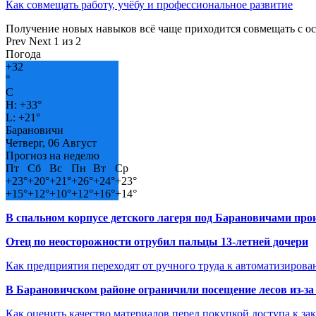
Как совмещать работу, учёбу и профессиональное развитие
Получение новых навыков всё чаще приходится совмещать с о
Prev
Next
1 из 2
Погода
+
32
°
C
H:
+
33°
L:
+
21°
Барановичи
Четверг, 06 Август
Прогноз на неделю
Пт
Сб
Вс
Пн
Вт
Ср
+
23°
+
20°
+
21°
+
26°
+
24°
+
23°
+
15°
+
12°
+
10°
+
12°
+
16°
+
14°
В спальном корпусе детского лагеря под Барановичами пр
Отец по неосторожности отрубил пальцы 13-летней дочери
Как предприятия переходят от ручного труда к автоматизиров
В Барановичском районе ограничили посещение лесов из-з
Как оценить качество материалов перед покупкой доступа к з