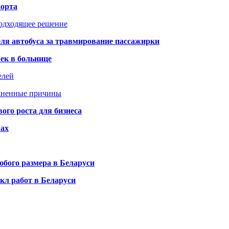
порта
подходящее решение
ля автобуса за травмирование пассажирки
ек в больнице
елей
раненные причины
го роста для бизнеса
чах
бого размера в Беларуси
кл работ в Беларуси