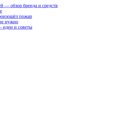
ей — обзор бренда и средств
е
произошёл пожар
 не нужно
— идеи и советы