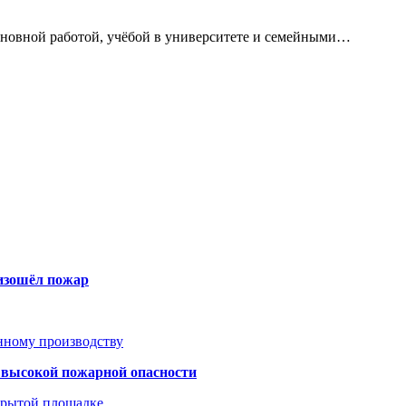
сновной работой, учёбой в университете и семейными…
оизошёл пожар
анному производству
а высокой пожарной опасности
акрытой площадке