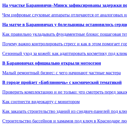
На участке Барановичи–Минск зафиксированы задержки пое
Чем цифровые слуховые аппараты отличаются от аналоговых н
На матче в Барановичах у болельщицы остановилось сердц
Как правильно укладывать фундаментные блоки: пошаговая те
Почему важно контролировать стресс и как в этом помогает гор
Сезонный уход за кожей: как адаптировать косметику под клим
В Барановичах официально открыли мотосезон
Малый ремонтный бизнес: с чего начинают частные мастера
В городе пройдет «Библионочь» с космической тематикой
Проверить комплектацию и не только: что смотреть перед заказ
Как соотнести видеокарту с монитором
Как заказать строительство зданий из сэндвич-панелей под кл
Строительство бассейнов и хамамов под ключ в Краснодаре л