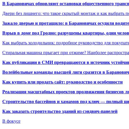
В Барановичах обновляют остановки общественного транс
Двери без лишнего: что такое скрытый монтаж и как выбрать 
Зажало дверью и протащило: в Барановичах осудили водите
Взрыв в доме под Гродно: разрушены квартиры, один челов
Как выбрать холодильник: подробное руководство для покупат
Стиральная машина прыгает при отжиме? Наиболее распрост
Как публикации в СМИ превращаются в источник устойчиво
Волейбольные команды высшей лиги сразятся в Баранови
Как купить или продать сайт: руководство и особенности
Реализация масштабных проектов продвижения бизнесов лю
Строительство бассейнов и хамамов под ключ — полный ци
Как заказать строительство зданий из сэндвич-панелей
В фокусе