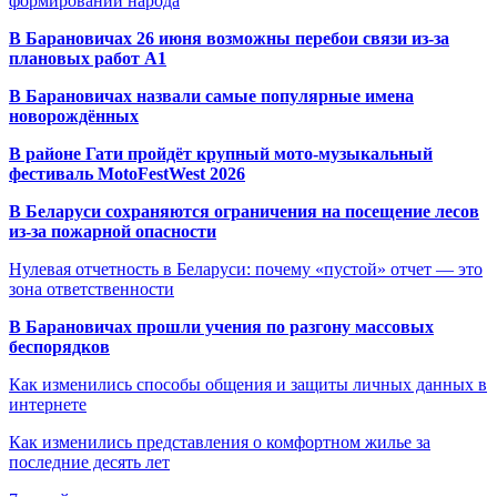
формировании народа
В Барановичах 26 июня возможны перебои связи из-за
плановых работ A1
В Барановичах назвали самые популярные имена
новорождённых
В районе Гати пройдёт крупный мото-музыкальный
фестиваль MotoFestWest 2026
В Беларуси сохраняются ограничения на посещение лесов
из-за пожарной опасности
Нулевая отчетность в Беларуси: почему «пустой» отчет — это
зона ответственности
В Барановичах прошли учения по разгону массовых
беспорядков
Как изменились способы общения и защиты личных данных в
интернете
Как изменились представления о комфортном жилье за
последние десять лет