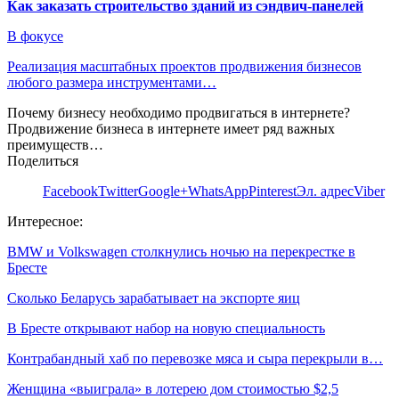
Как заказать строительство зданий из сэндвич-панелей
В фокусе
Реализация масштабных проектов продвижения бизнесов
любого размера инструментами…
Почему бизнесу необходимо продвигаться в интернете?
Продвижение бизнеса в интернете имеет ряд важных
преимуществ…
Поделиться
Facebook
Twitter
Google+
WhatsApp
Pinterest
Эл. адрес
Viber
Интересное:
BMW и Volkswagen столкнулись ночью на перекрестке в
Бресте
Сколько Беларусь зарабатывает на экспорте яиц
В Бресте открывают набор на новую специальность
Контрабандный хаб по перевозке мяса и сыра перекрыли в…
Женщина «выиграла» в лотерею дом стоимостью $2,5