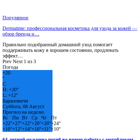
Популярное
Dermatime: профессиональная косметика для ухода за кожей —
обзор бренда и…
Правильно подобранный домашний уход помогает
поддерживать кожу в хорошем состоянии, продлевать
эффект…
Prev
Next
1 из 3
Погода
+
20
°
C
H:
+
20°
L:
+
12°
Барановичи
Суббота, 08 Август
Прогноз на неделю
Вс
Пн
Вт
Ср
Чт
Пт
+
22°
+
27°
+
22°
+
20°
+
20°
+
24°
+
10°
+
12°
+
14°
+
10°
+
11°
+
10°
64-летний мужчина погиб во время работы с мотоблоком