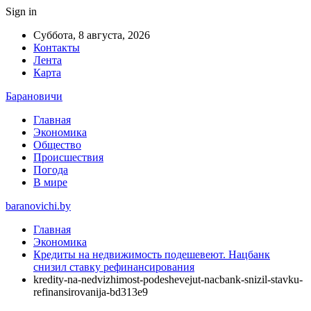
Sign in
Суббота, 8 августа, 2026
Контакты
Лента
Карта
Барановичи
Главная
Экономика
Общество
Происшествия
Погода
В мире
baranovichi.by
Главная
Экономика
Кредиты на недвижимость подешевеют. Нацбанк
снизил ставку рефинансирования
kredity-na-nedvizhimost-podeshevejut-nacbank-snizil-stavku-
refinansirovanija-bd313e9