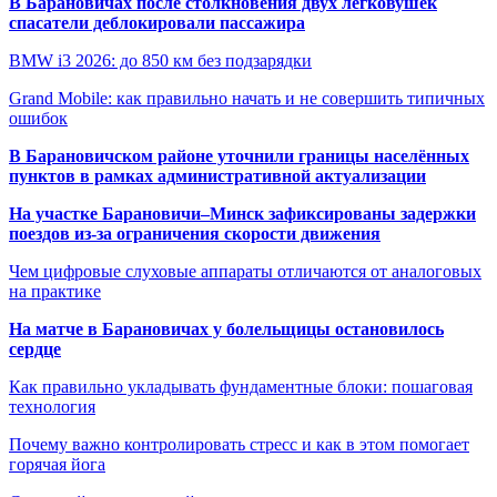
В Барановичах после столкновения двух легковушек
спасатели деблокировали пассажира
BMW i3 2026: до 850 км без подзарядки
Grand Mobile: как правильно начать и не совершить типичных
ошибок
В Барановичском районе уточнили границы населённых
пунктов в рамках административной актуализации
На участке Барановичи–Минск зафиксированы задержки
поездов из-за ограничения скорости движения
Чем цифровые слуховые аппараты отличаются от аналоговых
на практике
На матче в Барановичах у болельщицы остановилось
сердце
Как правильно укладывать фундаментные блоки: пошаговая
технология
Почему важно контролировать стресс и как в этом помогает
горячая йога