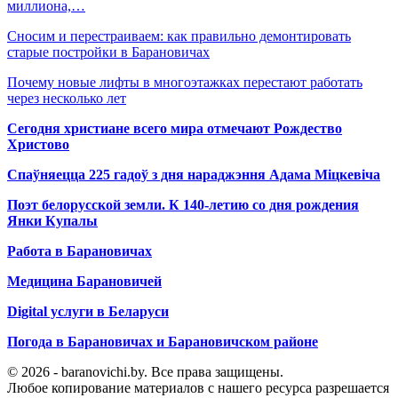
миллиона,…
Сносим и перестраиваем: как правильно демонтировать
старые постройки в Барановичах
Почему новые лифты в многоэтажках перестают работать
через несколько лет
Сегодня христиане всего мира отмечают Рождество
Христово
Спаўняецца 225 гадоў з дня нараджэння Адама Міцкевіча
Поэт белорусской земли. К 140-летию со дня рождения
Янки Купалы
Работа в Барановичах
Медицина Барановичей
Digital услуги в Беларуси
Погода в Барановичах и Барановичском районе
© 2026 - baranovichi.by. Все права защищены.
Любое копирование материалов с нашего ресурса разрешается