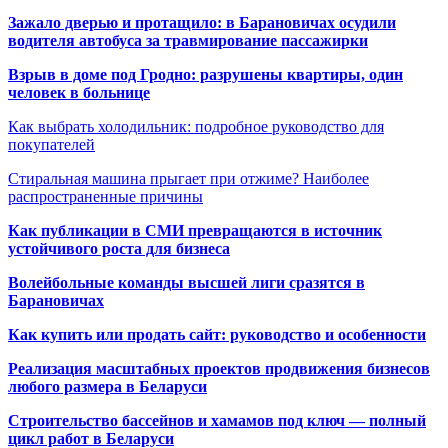
Зажало дверью и протащило: в Барановичах осудили
водителя автобуса за травмирование пассажирки
Взрыв в доме под Гродно: разрушены квартиры, один
человек в больнице
Как выбрать холодильник: подробное руководство для
покупателей
Стиральная машина прыгает при отжиме? Наиболее
распространенные причины
Как публикации в СМИ превращаются в источник
устойчивого роста для бизнеса
Волейбольные команды высшей лиги сразятся в
Барановичах
Как купить или продать сайт: руководство и особенности
Реализация масштабных проектов продвижения бизнесов
любого размера в Беларуси
Строительство бассейнов и хамамов под ключ — полный
цикл работ в Беларуси