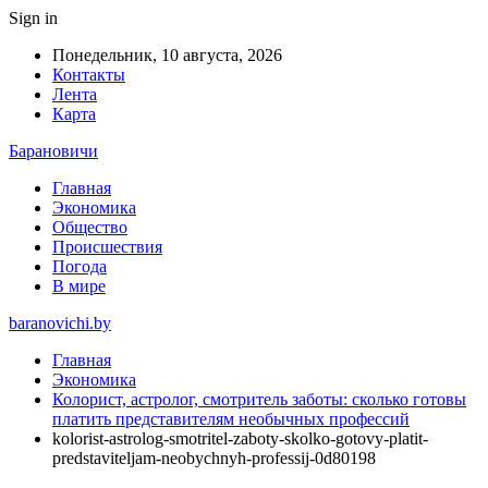
Sign in
Понедельник, 10 августа, 2026
Контакты
Лента
Карта
Барановичи
Главная
Экономика
Общество
Происшествия
Погода
В мире
baranovichi.by
Главная
Экономика
Колорист, астролог, смотритель заботы: сколько готовы
платить представителям необычных профессий
kolorist-astrolog-smotritel-zaboty-skolko-gotovy-platit-
predstaviteljam-neobychnyh-professij-0d80198