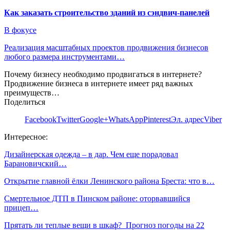
Как заказать строительство зданий из сэндвич-панелей
В фокусе
Реализация масштабных проектов продвижения бизнесов
любого размера инструментами…
Почему бизнесу необходимо продвигаться в интернете?
Продвижение бизнеса в интернете имеет ряд важных
преимуществ…
Поделиться
Facebook
Twitter
Google+
WhatsApp
Pinterest
Эл. адрес
Viber
Интересное:
Дизайнерская одежда – в дар. Чем еще порадовал
Барановичский…
Открытие главной ёлки Ленинского района Бреста: что в…
Смертельное ДТП в Пинском районе: оторвавшийся
прицеп…
Прятать ли теплые вещи в шкаф? Прогноз погоды на 22