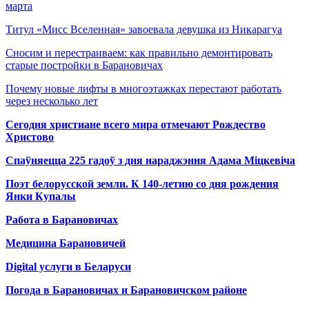
марта
Титул «Мисс Вселенная» завоевала девушка из Никарагуа
Сносим и перестраиваем: как правильно демонтировать
старые постройки в Барановичах
Почему новые лифты в многоэтажках перестают работать
через несколько лет
Сегодня христиане всего мира отмечают Рождество
Христово
Спаўняецца 225 гадоў з дня нараджэння Адама Міцкевіча
Поэт белорусской земли. К 140-летию со дня рождения
Янки Купалы
Работа в Барановичах
Медицина Барановичей
Digital услуги в Беларуси
Погода в Барановичах и Барановичском районе