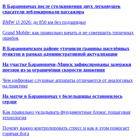
В Барановичах после столкновения двух легковушек
спасатели деблокировали пассажира
BMW i3 2026: до 850 км без подзарядки
Grand Mobile: как правильно начать и не совершить типичных
ошибок
В Барановичском районе уточнили границы населённых
пунктов в рамках административной актуализации
На участке Барановичи–Минск зафиксированы задержки
поездов из-за ограничения скорости движения
Чем цифровые слуховые аппараты отличаются от аналоговых
на практике
На матче в Барановичах у болельщицы остановилось
сердце
Как правильно укладывать фундаментные блоки: пошаговая
технология
Почему важно контролировать стресс и как в этом помогает
горячая йога