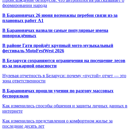
Происхождение белорусов: что антропология рассказывает о
формировании народа
В Барановичах 26 июня возможны перебои связи из-за
плановых работ A1
В Барановичах назвали самые популярные имена
новорождённых
В районе Гати пройдёт крупный мото-музыкальный
фестиваль MotoFestWest 2026
В Беларуси сохраняются ограничения на посещение лесов
из-за пожарной опасности
Нулевая отчетность в Беларуси: почему «пустой» отчет — это
зона ответственности
В Барановичах прошли учения по разгону массовых
беспорядков
Как изменились способы общения и защиты личных данных в
интернете
Как изменились представления о комфортном жилье за
последние десять лет