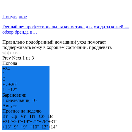
Популярное
Dermatime: профессиональная косметика для ухода за кожей —
обзор бренда и…
Правильно подобранный домашний уход помогает
поддерживать кожу в хорошем состоянии, продлевать
эффект…
Prev
Next
1 из 3
Погода
+
24
°
C
H:
+
26°
L:
+
12°
Барановичи
Понедельник, 10
Август
Прогноз на неделю
Вт
Ср
Чт
Пт
Сб
Вс
+
21°
+
20°
+
19°
+
21°
+
26°
+
31°
+
13°
+
9°
+
9°
+
10°
+
13°
+
14°