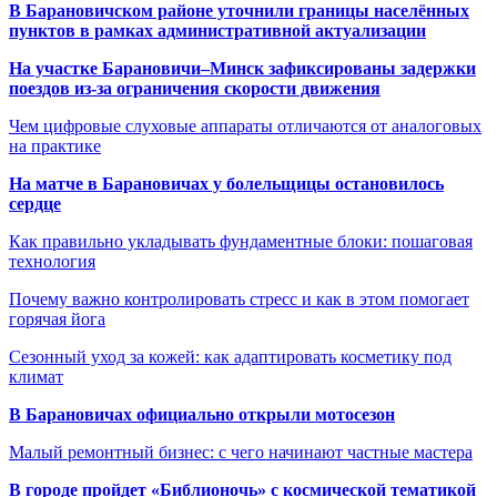
В Барановичском районе уточнили границы населённых
пунктов в рамках административной актуализации
На участке Барановичи–Минск зафиксированы задержки
поездов из-за ограничения скорости движения
Чем цифровые слуховые аппараты отличаются от аналоговых
на практике
На матче в Барановичах у болельщицы остановилось
сердце
Как правильно укладывать фундаментные блоки: пошаговая
технология
Почему важно контролировать стресс и как в этом помогает
горячая йога
Сезонный уход за кожей: как адаптировать косметику под
климат
В Барановичах официально открыли мотосезон
Малый ремонтный бизнес: с чего начинают частные мастера
В городе пройдет «Библионочь» с космической тематикой