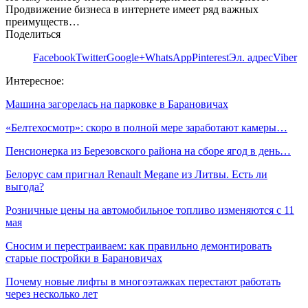
Продвижение бизнеса в интернете имеет ряд важных
преимуществ…
Поделиться
Facebook
Twitter
Google+
WhatsApp
Pinterest
Эл. адрес
Viber
Интересное:
Машина загорелась на парковке в Барановичах
«Белтехосмотр»: скоро в полной мере заработают камеры…
Пенсионерка из Березовского района на сборе ягод в день…
Белорус сам пригнал Renault Megane из Литвы. Есть ли
выгода?
Розничные цены на автомобильное топливо изменяются с 11
мая
Сносим и перестраиваем: как правильно демонтировать
старые постройки в Барановичах
Почему новые лифты в многоэтажках перестают работать
через несколько лет