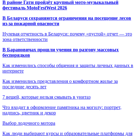
В районе Гати пройдёт крупный мото-музыкальный
фестиваль MotoFestWest 2026
В Беларуси сохраняются ограничения на посещение лесов
из-за пожарной опасности
Нулевая отчетность в Беларуси: почему «пустой» отчет — это
зона ответственности
В Барановичах прошли учения по разгону массовых
беспорядков
Как изменились способы общения и защиты личных данных в
интернете
Как изменились представления о комфортном жилье за
последние десять лет
7 вещей, которые нельзя смывать в унитаз
Что входит в оформление памятника на могилу: портрет,
надпись, цветник и декор
Выбор лодочного мотора
Как люди выбирают курсы и образовательные платформы для