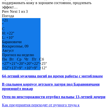
поддерживать кожу в хорошем состоянии, продлевать
эффект…
Prev
Next
1 из 3
Погода
+
21
°
C
H:
+
22°
L:
+
10°
Барановичи
Воскресенье, 09
Август
Прогноз на неделю
Пн
Вт
Ср
Чт
Пт
Сб
+
27°
+
21°
+
20°
+
20°
+
22°
+
25°
+
12°
+
13°
+
9°
+
10°
+
9°
+
12°
64-летний мужчина погиб во время работы с мотоблоком
В спальном корпусе детского лагеря под Барановичами
произошёл пожар
Отец по неосторожности отрубил пальцы 13-летней дочери
Как предприятия переходят от ручного труда к