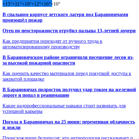
+
15°
+
11°
+
10°
+
12°
+
16°
+
10°
В спальном корпусе детского лагеря под Барановичами
произошёл пожар
Отец по неосторожности отрубил пальцы 13-летней дочери
Как предприятия переходят от ручного труда к
автоматизированному производству
В Барановичском районе ограничили посещение лесов из-
за высокой пожарной опасности
Как оценить качество материалов перед покупкой доступа к
закрытой площадке
В Барановичах подросток получил удар током на железной
дороге и попал в реанимацию
Какие надпрофессиональные навыки стоит развивать для
успешной карьеры
Погода в Барановичах на 25 июня: переменная облачность
и дожди
Происхождение белорусов: что антропология рассказывает о