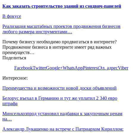
Как заказать строительство зданий из сэндвич-панелей
В фокусе
Реализация масштабных проектов продвижения бизнесов
любого размера инструментами…
Почему бизнесу необходимо продвигаться в интернете?
Продвижение бизнеса в интернете имеет ряд важных
преимуществ…
Поделиться
Facebook
Twitter
Google+
WhatsApp
Pinterest
Эл. адрес
Viber
Интересное:
Преимущества и возможности новой доски объявлений
Белорус въехал в Германию и тут же уплатил 2 340 евро
штрафа
Минсельхозпрод установил надбавки к закупочным ценам
на…
Александр Лукашенко на встрече с Патриархом Кириллом: