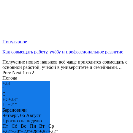
Популярное
Как совмещать работу, учёбу и профессиональное развитие
Получение новых навыков всё чаще приходится совмещать с
основной работой, учёбой в университете и семейными…
Prev
Next
1 из 2
Погода
+
33
°
C
H:
+
33°
L:
+
21°
Барановичи
Четверг, 06 Август
Прогноз на неделю
Пт
Сб
Вс
Пн
Вт
Ср
+
22°
+
20°
+
22°
+
28°
+
26°
+
22°