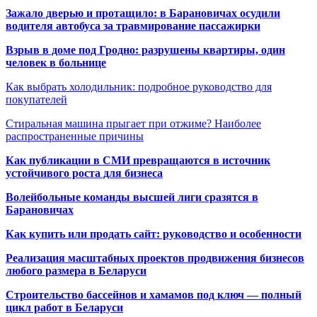
Зажало дверью и протащило: в Барановичах осудили
водителя автобуса за травмирование пассажирки
Взрыв в доме под Гродно: разрушены квартиры, один
человек в больнице
Как выбрать холодильник: подробное руководство для
покупателей
Стиральная машина прыгает при отжиме? Наиболее
распространенные причины
Как публикации в СМИ превращаются в источник
устойчивого роста для бизнеса
Волейбольные команды высшей лиги сразятся в
Барановичах
Как купить или продать сайт: руководство и особенности
Реализация масштабных проектов продвижения бизнесов
любого размера в Беларуси
Строительство бассейнов и хамамов под ключ — полный
цикл работ в Беларуси