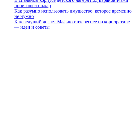
В спальном корпусе детского лагеря под Барановичами
произошёл пожар
Как разумно использовать имущество, которое временно
не нужно
Как ведущий делает Мафию интереснее на корпоративе
— идеи и советы