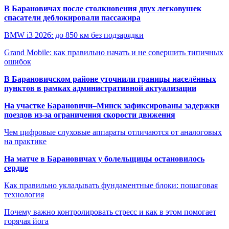
В Барановичах после столкновения двух легковушек
спасатели деблокировали пассажира
BMW i3 2026: до 850 км без подзарядки
Grand Mobile: как правильно начать и не совершить типичных
ошибок
В Барановичском районе уточнили границы населённых
пунктов в рамках административной актуализации
На участке Барановичи–Минск зафиксированы задержки
поездов из-за ограничения скорости движения
Чем цифровые слуховые аппараты отличаются от аналоговых
на практике
На матче в Барановичах у болельщицы остановилось
сердце
Как правильно укладывать фундаментные блоки: пошаговая
технология
Почему важно контролировать стресс и как в этом помогает
горячая йога