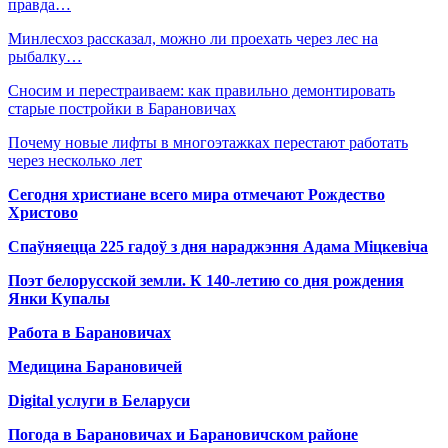
правда…
Минлесхоз рассказал, можно ли проехать через лес на
рыбалку…
Сносим и перестраиваем: как правильно демонтировать
старые постройки в Барановичах
Почему новые лифты в многоэтажках перестают работать
через несколько лет
Сегодня христиане всего мира отмечают Рождество
Христово
Спаўняецца 225 гадоў з дня нараджэння Адама Міцкевіча
Поэт белорусской земли. К 140-летию со дня рождения
Янки Купалы
Работа в Барановичах
Медицина Барановичей
Digital услуги в Беларуси
Погода в Барановичах и Барановичском районе