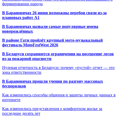
формировании народа
В Барановичах 26 июня возможны перебои связи из-за
плановых работ A1
В Барановичах назвали самые популярные имена
новорождённых
В районе Гати пройдёт крупный мото-музыкальный
фестиваль MotoFestWest 2026
В Беларуси сохраняются ограничения на посещение лесов
из-за пожарной опасности
Нулевая отчетность в Беларуси: почему «пустой» отчет — это
зона ответственности
В Барановичах прошли учения по разгону массовых
беспорядков
Как изменились способы общения и защиты личных данных в
интернете
Как изменились представления о комфортном жилье за
последние десять лет