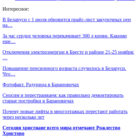
Интересное:
В Беларуси с 1 июля обновится прайс-лист закупочных цен
на…
За час сердце человека перекачивает 300 л крови. Какими
еще…
Отключения электроэнергии в Бресте и районе 21-25 ноября:
…
Повышение пенсионного возраста случилось в Беларуси.
Что…
Фотофакт. Радуница в Барановичах
Сносим и перестраиваем: как правильно демонтировать
старые постройки в Барановичах
Почему новые лифты в многоэтажках перестают работать
через несколько лет
Сегодня христиане всего мира отмечают Рождество
Христово