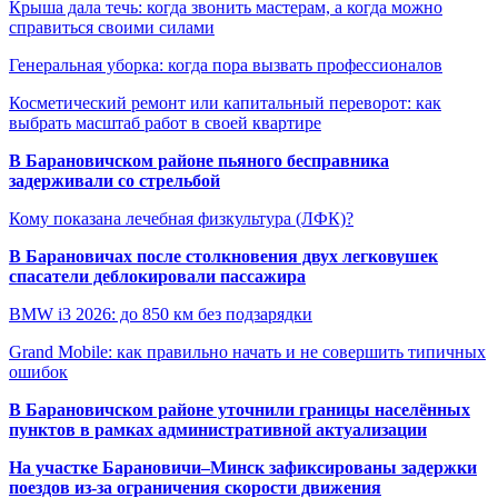
Крыша дала течь: когда звонить мастерам, а когда можно
справиться своими силами
Генеральная уборка: когда пора вызвать профессионалов
Косметический ремонт или капитальный переворот: как
выбрать масштаб работ в своей квартире
В Барановичском районе пьяного бесправника
задерживали со стрельбой
Кому показана лечебная физкультура (ЛФК)?
В Барановичах после столкновения двух легковушек
спасатели деблокировали пассажира
BMW i3 2026: до 850 км без подзарядки
Grand Mobile: как правильно начать и не совершить типичных
ошибок
В Барановичском районе уточнили границы населённых
пунктов в рамках административной актуализации
На участке Барановичи–Минск зафиксированы задержки
поездов из-за ограничения скорости движения