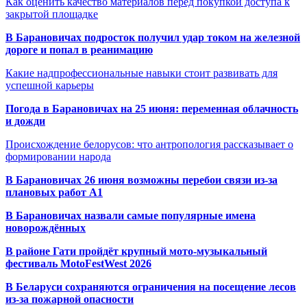
Как оценить качество материалов перед покупкой доступа к
закрытой площадке
В Барановичах подросток получил удар током на железной
дороге и попал в реанимацию
Какие надпрофессиональные навыки стоит развивать для
успешной карьеры
Погода в Барановичах на 25 июня: переменная облачность
и дожди
Происхождение белорусов: что антропология рассказывает о
формировании народа
В Барановичах 26 июня возможны перебои связи из-за
плановых работ A1
В Барановичах назвали самые популярные имена
новорождённых
В районе Гати пройдёт крупный мото-музыкальный
фестиваль MotoFestWest 2026
В Беларуси сохраняются ограничения на посещение лесов
из-за пожарной опасности