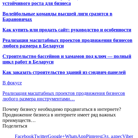
устойчивого роста для бизнеса
Волейбольные команды высшей лиги сразятся в
Барановичах
Как купить или продать сайт: руководство и особенности
Реализация масштабных проектов продвижения бизнесов
любого размера в Беларуси
Строительство бассейнов и хамамов под ключ — полный
цикл работ в Беларуси
Как заказать строительство зданий из сэндвич-панелей
В фокусе
Реализация масштабных проектов продвижения бизнесов
любого размера инструментами…
Почему бизнесу необходимо продвигаться в интернете?
Продвижение бизнеса в интернете имеет ряд важных
преимуществ…
Поделиться
Facebook
Twitter
Google+
WhatsApp
Pinterest
Эл. адрес
Viber