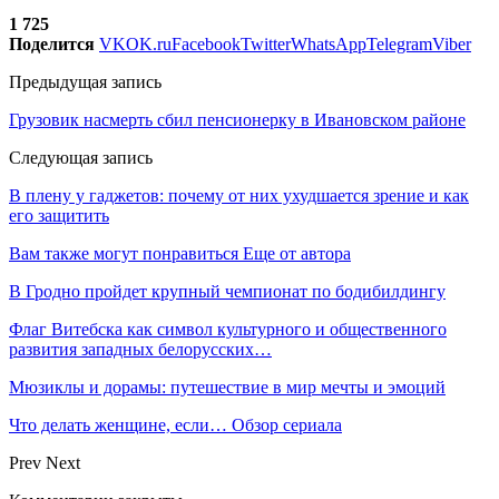
1 725
Поделится
VK
OK.ru
Facebook
Twitter
WhatsApp
Telegram
Viber
Предыдущая запись
Грузовик насмерть сбил пенсионерку в Ивановском районе
Следующая запись
В плену у гаджетов: почему от них ухудшается зрение и как
его защитить
Вам также могут понравиться
Еще от автора
В Гродно пройдет крупный чемпионат по бодибилдингу
Флаг Витебска как символ культурного и общественного
развития западных белорусских…
Мюзиклы и дорамы: путешествие в мир мечты и эмоций
Что делать женщине, если… Обзор сериала
Prev
Next