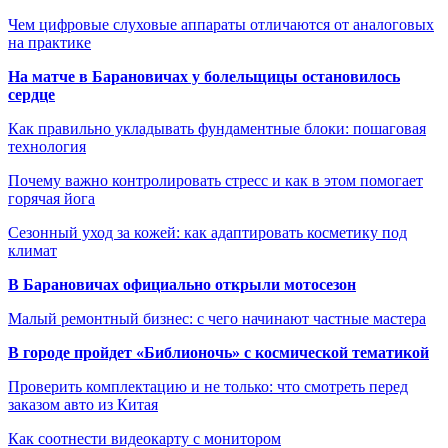
Чем цифровые слуховые аппараты отличаются от аналоговых
на практике
На матче в Барановичах у болельщицы остановилось
сердце
Как правильно укладывать фундаментные блоки: пошаговая
технология
Почему важно контролировать стресс и как в этом помогает
горячая йога
Сезонный уход за кожей: как адаптировать косметику под
климат
В Барановичах официально открыли мотосезон
Малый ремонтный бизнес: с чего начинают частные мастера
В городе пройдет «Библионочь» с космической тематикой
Проверить комплектацию и не только: что смотреть перед
заказом авто из Китая
Как соотнести видеокарту с монитором