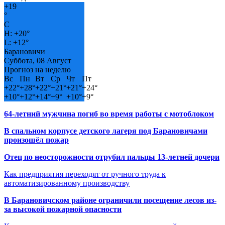
+
19
°
C
H:
+
20°
L:
+
12°
Барановичи
Суббота, 08 Август
Прогноз на неделю
Вс
Пн
Вт
Ср
Чт
Пт
+
22°
+
28°
+
22°
+
21°
+
21°
+
24°
+
10°
+
12°
+
14°
+
9°
+
10°
+
9°
64-летний мужчина погиб во время работы с мотоблоком
В спальном корпусе детского лагеря под Барановичами
произошёл пожар
Отец по неосторожности отрубил пальцы 13-летней дочери
Как предприятия переходят от ручного труда к
автоматизированному производству
В Барановичском районе ограничили посещение лесов из-
за высокой пожарной опасности