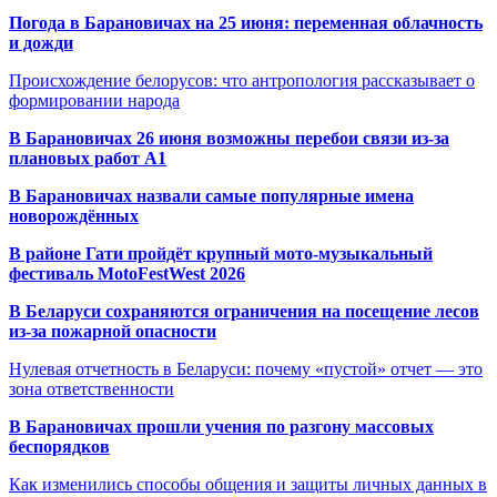
Погода в Барановичах на 25 июня: переменная облачность
и дожди
Происхождение белорусов: что антропология рассказывает о
формировании народа
В Барановичах 26 июня возможны перебои связи из-за
плановых работ A1
В Барановичах назвали самые популярные имена
новорождённых
В районе Гати пройдёт крупный мото-музыкальный
фестиваль MotoFestWest 2026
В Беларуси сохраняются ограничения на посещение лесов
из-за пожарной опасности
Нулевая отчетность в Беларуси: почему «пустой» отчет — это
зона ответственности
В Барановичах прошли учения по разгону массовых
беспорядков
Как изменились способы общения и защиты личных данных в