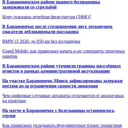
В Барановичском районе пьяного бесправника
задерживали со стрельбой
Кому показана лечебная физкультура (ЛФК)?
В Барановичах после столкновения двух легковушек
спасатели деблокировали пассажира
BMW i3 2026: до 850 км без подзарядки
Grand Mobile: как правильно начать и не совершить типичных
ошибок
В Барановичском районе уточнили границы населённых
пунктов в рамках административной актуализации
На участке Барановичи–Минск зафиксированы задержки
поездов из-за ограничения скорости движения
Чем цифровые слуховые аппараты отличаются от аналоговых
на практике
На матче в Барановичах у болельщицы остановилось
сердце
Как правильно укладывать фундаментные блоки: пошаговая