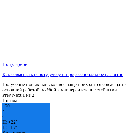
Популярное
Как совмещать работу, учёбу и профессиональное развитие
Получение новых навыков всё чаще приходится совмещать с
основной работой, учёбой в университете и семейными…
Prev
Next
1 из 2
Погода
+
20
°
C
H:
+
22°
L:
+
15°
Барановичи