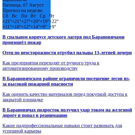
Пятница, 07 Август
Прогноз на неделю
Сб
Вс
Пн
Вт
Ср
Чт
+
21°
+
21°
+
27°
+
20°
+
19°
+
22°
+
11°
+
10°
+
12°
+
14°
+
9°
+
9°
В спальном корпусе детского лагеря под Барановичами
произошёл пожар
Отец по неосторожности отрубил пальцы 13-летней дочери
Как предприятия переходят от ручного труда к
автоматизированному производству
В Барановичском районе ограничили посещение лесов из-
за высокой пожарной опасности
Как оценить качество материалов перед покупкой доступа к
закрытой площадке
В Барановичах подросток получил удар током на железной
дороге и попал в реанимацию
Какие надпрофессиональные навыки стоит развивать для
успешной карьеры