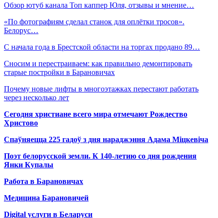
Обзор ютуб канала Топ каппер Юля, отзывы и мнение…
«По фотографиям сделал станок для оплётки тросов».
Белорус…
С начала года в Брестской области на торгах продано 89…
Сносим и перестраиваем: как правильно демонтировать
старые постройки в Барановичах
Почему новые лифты в многоэтажках перестают работать
через несколько лет
Сегодня христиане всего мира отмечают Рождество
Христово
Спаўняецца 225 гадоў з дня нараджэння Адама Міцкевіча
Поэт белорусской земли. К 140-летию со дня рождения
Янки Купалы
Работа в Барановичах
Медицина Барановичей
Digital услуги в Беларуси