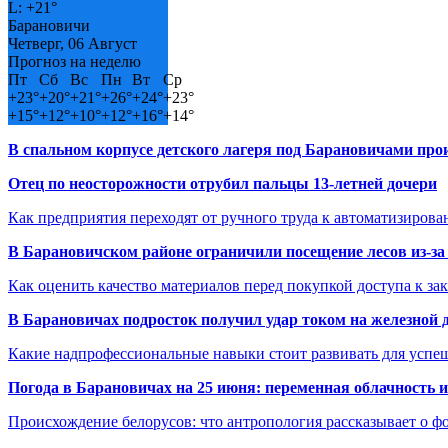
L:
+
21°
Барановичи
Четверг, 06 Август
Прогноз на неделю
Пт
Сб
Вс
Пн
Вт
Ср
+
23°
+
20°
+
21°
+
26°
+
24°
+
23°
+
15°
+
12°
+
10°
+
12°
+
16°
+
14°
В спальном корпусе детского лагеря под Барановичами пр
Отец по неосторожности отрубил пальцы 13-летней дочери
Как предприятия переходят от ручного труда к автоматизиров
В Барановичском районе ограничили посещение лесов из-з
Как оценить качество материалов перед покупкой доступа к з
В Барановичах подросток получил удар током на железной 
Какие надпрофессиональные навыки стоит развивать для успе
Погода в Барановичах на 25 июня: переменная облачность 
Происхождение белорусов: что антропология рассказывает о 