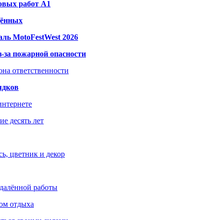
овых работ A1
дённых
ль MotoFestWest 2026
з-за пожарной опасности
зона ответственности
ядков
интернете
е десять лет
ь, цветник и декор
удалённой работы
ом отдыха