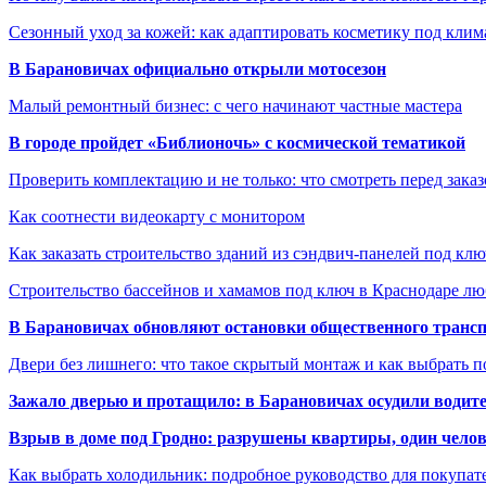
Сезонный уход за кожей: как адаптировать косметику под клим
В Барановичах официально открыли мотосезон
Малый ремонтный бизнес: с чего начинают частные мастера
В городе пройдет «Библионочь» с космической тематикой
Проверить комплектацию и не только: что смотреть перед заказ
Как соотнести видеокарту с монитором
Как заказать строительство зданий из сэндвич-панелей под кл
Строительство бассейнов и хамамов под ключ в Краснодаре л
В Барановичах обновляют остановки общественного транс
Двери без лишнего: что такое скрытый монтаж и как выбрать 
Зажало дверью и протащило: в Барановичах осудили водите
Взрыв в доме под Гродно: разрушены квартиры, один челов
Как выбрать холодильник: подробное руководство для покупат