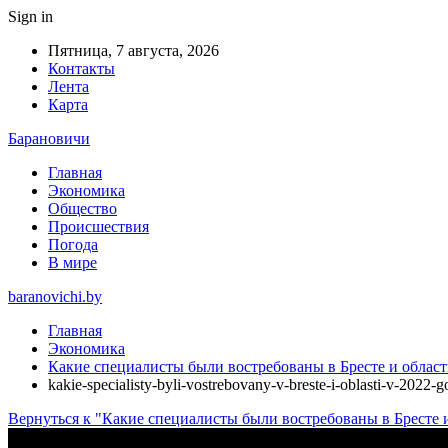
Sign in
Пятница, 7 августа, 2026
Контакты
Лента
Карта
Барановичи
Главная
Экономика
Общество
Происшествия
Погода
В мире
baranovichi.by
Главная
Экономика
Какие специалисты были востребованы в Бресте и области
kakie-specialisty-byli-vostrebovany-v-breste-i-oblasti-v-2022
Вернуться к "Какие специалисты были востребованы в Бресте и 