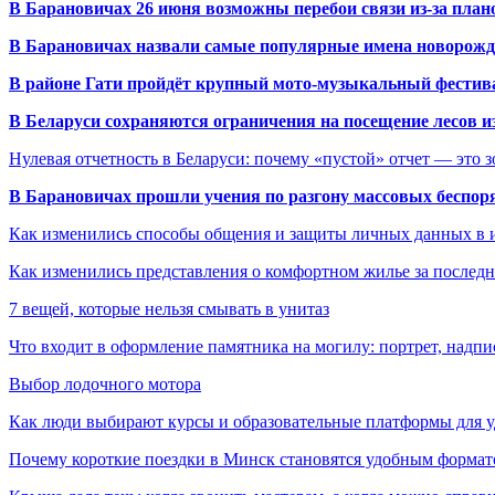
В Барановичах 26 июня возможны перебои связи из-за план
В Барановичах назвали самые популярные имена новорож
В районе Гати пройдёт крупный мото-музыкальный фестива
В Беларуси сохраняются ограничения на посещение лесов и
Нулевая отчетность в Беларуси: почему «пустой» отчет — это 
В Барановичах прошли учения по разгону массовых беспор
Как изменились способы общения и защиты личных данных в 
Как изменились представления о комфортном жилье за последни
7 вещей, которые нельзя смывать в унитаз
Что входит в оформление памятника на могилу: портрет, надпис
Выбор лодочного мотора
Как люди выбирают курсы и образовательные платформы для 
Почему короткие поездки в Минск становятся удобным формат