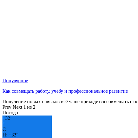
Популярное
Как совмещать работу, учёбу и профессиональное развитие
Получение новых навыков всё чаще приходится совмещать с о
Prev
Next
1 из 2
Погода
+
32
°
C
H:
+
33°