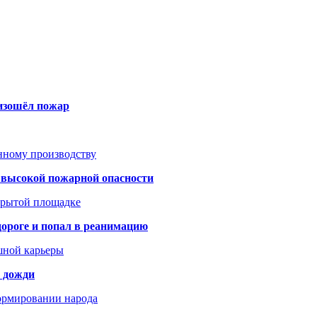
оизошёл пожар
анному производству
а высокой пожарной опасности
акрытой площадке
дороге и попал в реанимацию
шной карьеры
и дожди
формировании народа