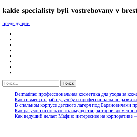
kakie-specialisty-byli-vostrebovany-v-bres
предыдущий
Dermatime: профессиональная косметика для ухода за кож
Как совмещать работу, учёбу и профессиональное развити
В спальном корпусе детского лагеря под Барановичами 
Как разумно использовать имущество, которое временно
Как ведущий делает Мафию интереснее на корпоративе 