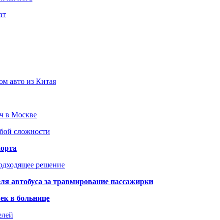
ат
ом авто из Китая
юч в Москве
юбой сложности
порта
подходящее решение
ля автобуса за травмирование пассажирки
ек в больнице
елей