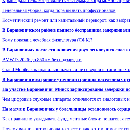
Крыша дала течь: когда звонить мастерам, а когда можно справ
Генеральная уборка: когда пора вызвать профессионалов
Косметический ремонт или капитальный переворот: как выбрат
В Барановичском районе пьяного бесправника задерживали 
Кому показана лечебная физкультура (ЛФК)?
В Барановичах после столкновения двух легковушек спаса
BMW i3 2026: до 850 км без подзарядки
Grand Mobile: как правильно начать и не совершить типичных
В Барановичском районе уточнили границы населённых пу
На участке Барановичи–Минск зафиксированы задержки пое
Чем цифровые слуховые аппараты отличаются от аналоговых н
На матче в Барановичах у болельщицы остановилось сердц
Как правильно укладывать фундаментные блоки: пошаговая те
Почему важно контролировать стресс и как в этом помогает гор