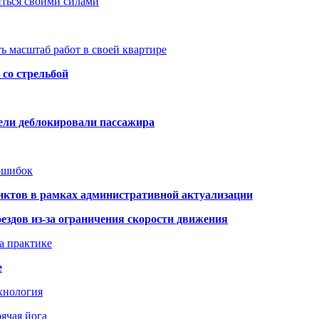
иться своими силами
ь масштаб работ в своей квартире
со стрельбой
тели деблокировали пассажира
 ошибок
нктов в рамках административной актуализации
здов из-за ограничения скорости движения
а практике
е
хнология
ячая йога