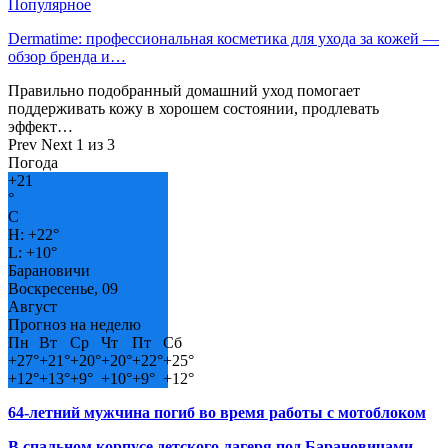
Популярное
Dermatime: профессиональная косметика для ухода за кожей —
обзор бренда и…
Правильно подобранный домашний уход помогает
поддерживать кожу в хорошем состоянии, продлевать
эффект…
Prev
Next
1 из 3
Погода
+
21
°
C
H:
+
22°
L:
+
10°
Барановичи
Воскресенье, 09
Август
Прогноз на неделю
Пн
Вт
Ср
Чт
Пт
Сб
+
27°
+
21°
+
20°
+
20°
+
22°
+
25°
+
12°
+
13°
+
9°
+
10°
+
9°
+
12°
64-летний мужчина погиб во время работы с мотоблоком
В спальном корпусе детского лагеря под Барановичами