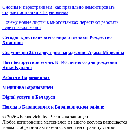
Сносим и перестраиваем: как правильно демонтировать
старые постройки в Барановичах
Почему новые лифты в многоэтажках перестают работать
через несколько лет
Сегодня христиане всего мира отмечают Рождество
Христово
Спаўняецца 225 гадоў з дня нараджэння Адама Міцкевіча
Поэт белорусской земли. К 140-летию со дня рождения
Янки Купалы
Работа в Барановичах
Медицина Барановичей
Digital услуги в Беларуси
Погода в Барановичах и Барановичском районе
© 2026 - baranovichi.by. Все права защищены.
Любое копирование материалов с нашего ресурса разрешается
только с обратной активной ссылкой на страницу статьи.