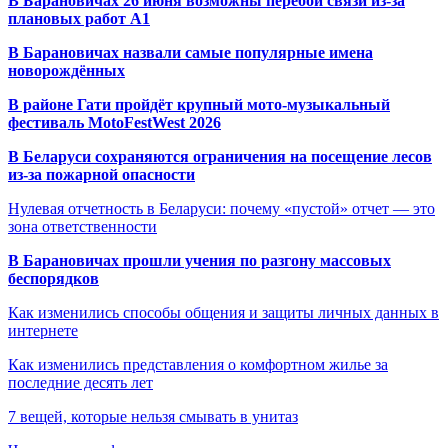
В Барановичах 26 июня возможны перебои связи из-за
плановых работ A1
В Барановичах назвали самые популярные имена
новорождённых
В районе Гати пройдёт крупный мото-музыкальный
фестиваль MotoFestWest 2026
В Беларуси сохраняются ограничения на посещение лесов
из-за пожарной опасности
Нулевая отчетность в Беларуси: почему «пустой» отчет — это
зона ответственности
В Барановичах прошли учения по разгону массовых
беспорядков
Как изменились способы общения и защиты личных данных в
интернете
Как изменились представления о комфортном жилье за
последние десять лет
7 вещей, которые нельзя смывать в унитаз