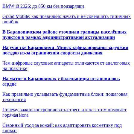
BMW i3 2026: до 850 км без подзарядки
Grand Mobile: как правильно начать и не совершить типичных
ошибок
В Барановичском районе уточнили границы населённых
пунктов в рамках административной актуализации
На участке Барановичи–Минск зафиксированы задержки
поездов из-за ограничения скорости движения
Чем цифровые слуховые аппараты отличаются от аналоговых
на практике
На матче в Барановичах у болельщицы остановилось
сердце
Как правильно укладывать фундаментные блоки: пошаговая
технология
Почему важно контролировать стресс и как в этом помогает
горячая йога
Сезонный уход за кожей: как адаптировать косметику под
климат