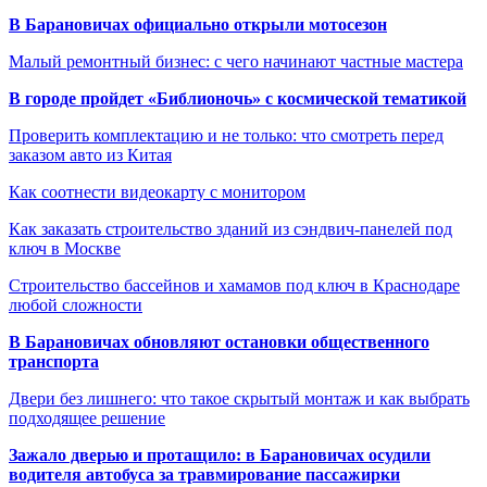
В Барановичах официально открыли мотосезон
Малый ремонтный бизнес: с чего начинают частные мастера
В городе пройдет «Библионочь» с космической тематикой
Проверить комплектацию и не только: что смотреть перед
заказом авто из Китая
Как соотнести видеокарту с монитором
Как заказать строительство зданий из сэндвич-панелей под
ключ в Москве
Строительство бассейнов и хамамов под ключ в Краснодаре
любой сложности
В Барановичах обновляют остановки общественного
транспорта
Двери без лишнего: что такое скрытый монтаж и как выбрать
подходящее решение
Зажало дверью и протащило: в Барановичах осудили
водителя автобуса за травмирование пассажирки