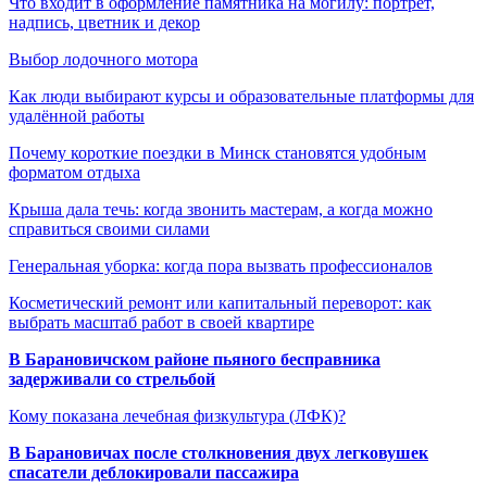
Что входит в оформление памятника на могилу: портрет,
надпись, цветник и декор
Выбор лодочного мотора
Как люди выбирают курсы и образовательные платформы для
удалённой работы
Почему короткие поездки в Минск становятся удобным
форматом отдыха
Крыша дала течь: когда звонить мастерам, а когда можно
справиться своими силами
Генеральная уборка: когда пора вызвать профессионалов
Косметический ремонт или капитальный переворот: как
выбрать масштаб работ в своей квартире
В Барановичском районе пьяного бесправника
задерживали со стрельбой
Кому показана лечебная физкультура (ЛФК)?
В Барановичах после столкновения двух легковушек
спасатели деблокировали пассажира