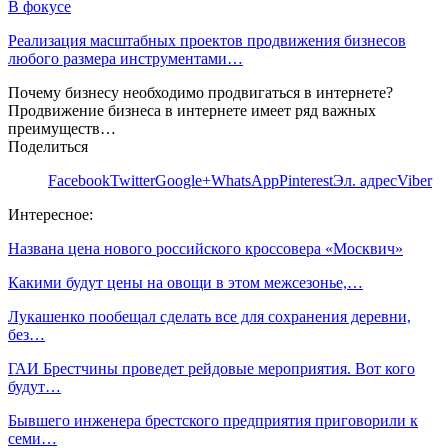
В фокусе
Реализация масштабных проектов продвижения бизнесов
любого размера инструментами…
Почему бизнесу необходимо продвигаться в интернете?
Продвижение бизнеса в интернете имеет ряд важных
преимуществ…
Поделиться
Facebook
Twitter
Google+
WhatsApp
Pinterest
Эл. адрес
Viber
Интересное:
Названа цена нового российского кроссовера «Москвич»
Какими будут цены на овощи в этом межсезонье,…
Лукашенко пообещал сделать все для сохранения деревни,
без…
ГАИ Брестчины проведет рейдовые мероприятия. Вот кого
будут…
Бывшего инженера брестского предприятия приговорили к
семи…