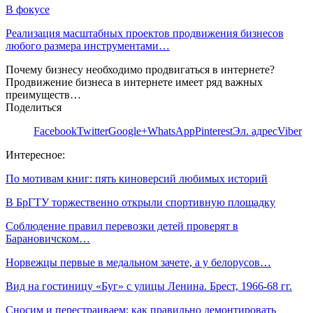
В фокусе
Реализация масштабных проектов продвижения бизнесов
любого размера инструментами…
Почему бизнесу необходимо продвигаться в интернете?
Продвижение бизнеса в интернете имеет ряд важных
преимуществ…
Поделиться
Facebook
Twitter
Google+
WhatsApp
Pinterest
Эл. адрес
Viber
Интересное:
По мотивам книг: пять киноверсий любимых историй
В БрГТУ торжественно открыли спортивную площадку
Соблюдение правил перевозки детей проверят в
Барановичском…
Норвежцы первые в медальном зачете, а у белорусов…
Вид на гостиницу «Буг» с улицы Ленина. Брест, 1966-68 гг.
Сносим и перестраиваем: как правильно демонтировать