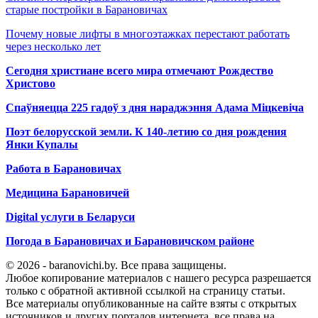
старые постройки в Барановичах
Почему новые лифты в многоэтажках перестают работать
через несколько лет
Сегодня христиане всего мира отмечают Рождество
Христово
Спаўняецца 225 гадоў з дня нараджэння Адама Міцкевіча
Поэт белорусской земли. К 140-летию со дня рождения
Янки Купалы
Работа в Барановичах
Медицина Барановичей
Digital услуги в Беларуси
Погода в Барановичах и Барановичском районе
© 2026 - baranovichi.by. Все права защищены.
Любое копирование материалов с нашего ресурса разрешается
только с обратной активной ссылкой на страницу статьи.
Все материалы опубликованные на сайте взяты с открытых
источников и других порталов интернета, все права на