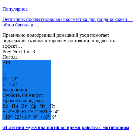
Популярное
Dermatime: профессиональная косметика для ухода за кожей —
обзор бренда и…
Правильно подобранный домашний уход помогает
поддерживать кожу в хорошем состоянии, продлевать
эффект…
Prev
Next
1 из 3
Погода
+
19
°
C
H:
+
20°
L:
+
12°
Барановичи
Суббота, 08 Август
Прогноз на неделю
Вс
Пн
Вт
Ср
Чт
Пт
+
22°
+
28°
+
22°
+
21°
+
21°
+
24°
+
10°
+
12°
+
14°
+
9°
+
10°
+
9°
64-летний мужчина погиб во время работы с мотоблоком