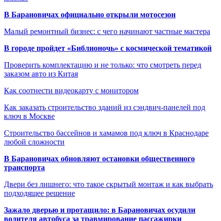
В Барановичах официально открыли мотосезон
Малый ремонтный бизнес: с чего начинают частные мастера
В городе пройдет «Библионочь» с космической тематикой
Проверить комплектацию и не только: что смотреть перед
заказом авто из Китая
Как соотнести видеокарту с монитором
Как заказать строительство зданий из сэндвич-панелей под
ключ в Москве
Строительство бассейнов и хамамов под ключ в Краснодаре
любой сложности
В Барановичах обновляют остановки общественного
транспорта
Двери без лишнего: что такое скрытый монтаж и как выбрать
подходящее решение
Зажало дверью и протащило: в Барановичах осудили
водителя автобуса за травмирование пассажирки