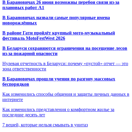
В Барановичах 26 июня возможны перебои связи из-за
плановых работ A1
В Барановичах назвали самые популярные имена
новорождённых
В районе Гати пройдёт крупный мото-музыкальный
фестиваль MotoFestWest 2026
В Беларуси сохраняются ограничения на посещение лесов
из-за пожарной опасности
Нулевая отчетность в Беларуси: почему «пустой» отчет — это
зона ответственности
В Барановичах прошли учения по разгону массовых
беспорядков
Как изменились способы общения и защиты личных данных в
интернете
Как изменились представления о комфортном жилье за
последние десять лет
7 вещей, которые нельзя смывать в унитаз