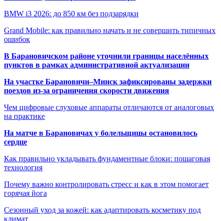
BMW i3 2026: до 850 км без подзарядки
Grand Mobile: как правильно начать и не совершить типичных
ошибок
В Барановичском районе уточнили границы населённых
пунктов в рамках административной актуализации
На участке Барановичи–Минск зафиксированы задержки
поездов из-за ограничения скорости движения
Чем цифровые слуховые аппараты отличаются от аналоговых
на практике
На матче в Барановичах у болельщицы остановилось
сердце
Как правильно укладывать фундаментные блоки: пошаговая
технология
Почему важно контролировать стресс и как в этом помогает
горячая йога
Сезонный уход за кожей: как адаптировать косметику под
климат