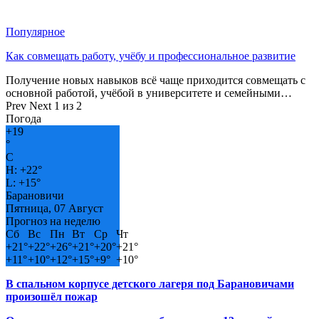
Популярное
Как совмещать работу, учёбу и профессиональное развитие
Получение новых навыков всё чаще приходится совмещать с
основной работой, учёбой в университете и семейными…
Prev
Next
1 из 2
Погода
+
19
°
C
H:
+
22°
L:
+
15°
Барановичи
Пятница, 07 Август
Прогноз на неделю
Сб
Вс
Пн
Вт
Ср
Чт
+
21°
+
22°
+
26°
+
21°
+
20°
+
21°
+
11°
+
10°
+
12°
+
15°
+
9°
+
10°
В спальном корпусе детского лагеря под Барановичами
произошёл пожар