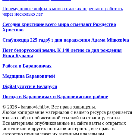
Почему новые лифты в многоэтажках перестают работать
через несколько лет
Сегодня христиане всего мира отмечают Рождество
Христово
Спаўняецца 225 гадоў з дня нараджэння Адама Міцкевіча
Поэт белорусской земли. К 140-летию со дня рождения
Янки Купалы
Работа в Барановичах
Медицина Барановичей
Digital услуги в Беларуси
Погода в Барановичах и Барановичском районе
© 2026 - baranovichi.by. Все права защищены.
Любое копирование материалов с нашего ресурса разрешается
только с обратной активной ссылкой на страницу статьи.
Все материалы опубликованные на сайте взяты с открытых
источников и других порталов интернета, все права на
авторство принадлежат их законным владельцам.