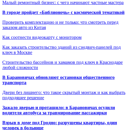
Малый ремонтный бизнес: с чего начинают частные мастера
В городе пройдет «Библионочь» с космической тематикой
Проверить комплектацию и не только: что смотреть перед
заказом авто из Китая
Как соотнести видеокарту с монитором
Как заказать строительство зданий из сэндвич-панелей под
ключ в Москве
Строительство бассейнов и хамамов под ключ в Краснодаре
любой сложности
В Барановичах обновляют остановки общественного
транспорта
Двери без лишнего: что такое скрытый монтаж и как выбрать
подходящее решение
Зажало дверью и протащило: в Барановичах осудили
водителя автобуса за травмирование пассажирки
Взрыв в доме под Гродно: разрушены квартиры, один
человек в больнице