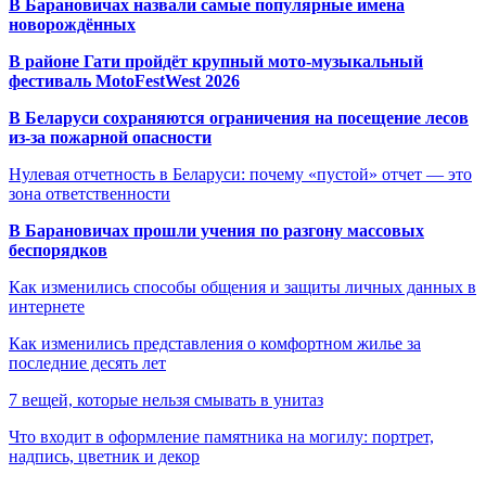
В Барановичах назвали самые популярные имена
новорождённых
В районе Гати пройдёт крупный мото-музыкальный
фестиваль MotoFestWest 2026
В Беларуси сохраняются ограничения на посещение лесов
из-за пожарной опасности
Нулевая отчетность в Беларуси: почему «пустой» отчет — это
зона ответственности
В Барановичах прошли учения по разгону массовых
беспорядков
Как изменились способы общения и защиты личных данных в
интернете
Как изменились представления о комфортном жилье за
последние десять лет
7 вещей, которые нельзя смывать в унитаз
Что входит в оформление памятника на могилу: портрет,
надпись, цветник и декор