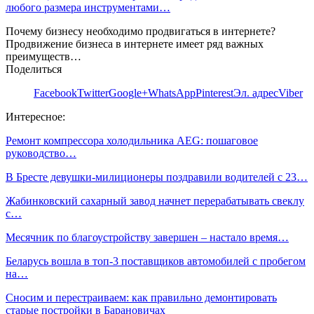
любого размера инструментами…
Почему бизнесу необходимо продвигаться в интернете?
Продвижение бизнеса в интернете имеет ряд важных
преимуществ…
Поделиться
Facebook
Twitter
Google+
WhatsApp
Pinterest
Эл. адрес
Viber
Интересное:
Ремонт компрессора холодильника AEG: пошаговое
руководство…
В Бресте девушки-милиционеры поздравили водителей с 23…
Жабинковский сахарный завод начнет перерабатывать свеклу
с…
Месячник по благоустройству завершен – настало время…
Беларусь вошла в топ-3 поставщиков автомобилей с пробегом
на…
Сносим и перестраиваем: как правильно демонтировать
старые постройки в Барановичах