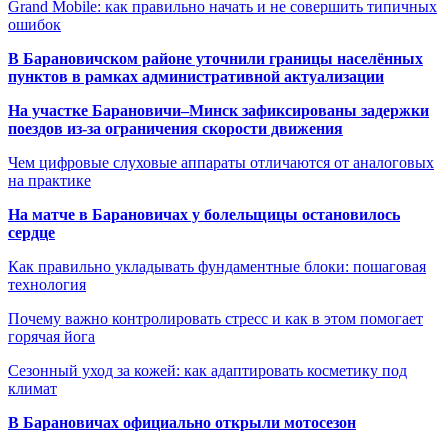
Grand Mobile: как правильно начать и не совершить типичных
ошибок
В Барановичском районе уточнили границы населённых
пунктов в рамках административной актуализации
На участке Барановичи–Минск зафиксированы задержки
поездов из-за ограничения скорости движения
Чем цифровые слуховые аппараты отличаются от аналоговых
на практике
На матче в Барановичах у болельщицы остановилось
сердце
Как правильно укладывать фундаментные блоки: пошаговая
технология
Почему важно контролировать стресс и как в этом помогает
горячая йога
Сезонный уход за кожей: как адаптировать косметику под
климат
В Барановичах официально открыли мотосезон