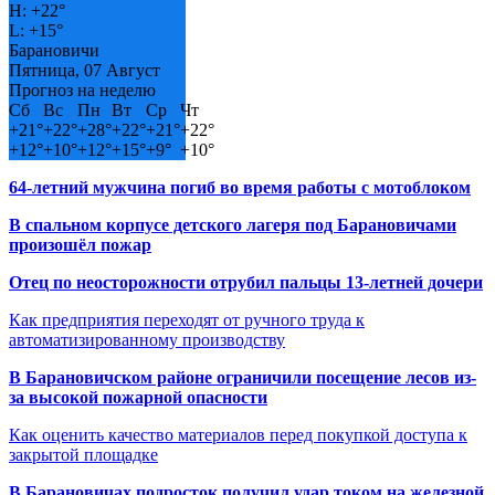
H:
+
22°
L:
+
15°
Барановичи
Пятница, 07 Август
Прогноз на неделю
Сб
Вс
Пн
Вт
Ср
Чт
+
21°
+
22°
+
28°
+
22°
+
21°
+
22°
+
12°
+
10°
+
12°
+
15°
+
9°
+
10°
64-летний мужчина погиб во время работы с мотоблоком
В спальном корпусе детского лагеря под Барановичами
произошёл пожар
Отец по неосторожности отрубил пальцы 13-летней дочери
Как предприятия переходят от ручного труда к
автоматизированному производству
В Барановичском районе ограничили посещение лесов из-
за высокой пожарной опасности
Как оценить качество материалов перед покупкой доступа к
закрытой площадке
В Барановичах подросток получил удар током на железной