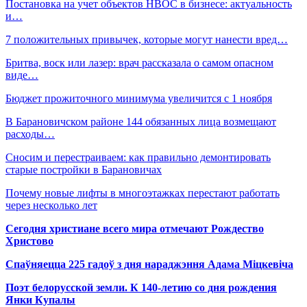
Постановка на учет объектов НВОС в бизнесе: актуальность
и…
7 положительных привычек, которые могут нанести вред…
Бритва, воск или лазер: врач рассказала о самом опасном
виде…
Бюджет прожиточного минимума увеличится с 1 ноября
В Барановичском районе 144 обязанных лица возмещают
расходы…
Сносим и перестраиваем: как правильно демонтировать
старые постройки в Барановичах
Почему новые лифты в многоэтажках перестают работать
через несколько лет
Сегодня христиане всего мира отмечают Рождество
Христово
Спаўняецца 225 гадоў з дня нараджэння Адама Міцкевіча
Поэт белорусской земли. К 140-летию со дня рождения
Янки Купалы