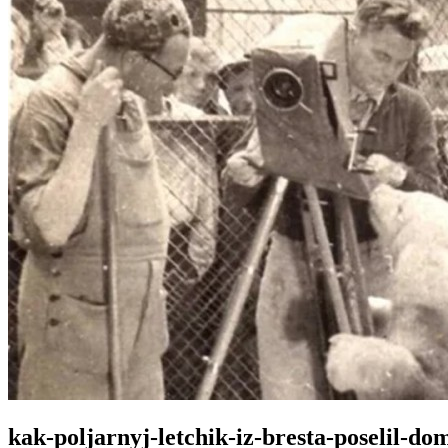
kak-poljarnyj-letchik-iz-bresta-poselil-