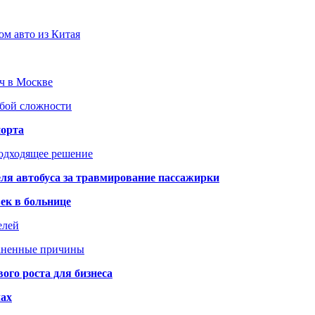
ом авто из Китая
юч в Москве
юбой сложности
порта
подходящее решение
ля автобуса за травмирование пассажирки
ек в больнице
елей
раненные причины
го роста для бизнеса
чах