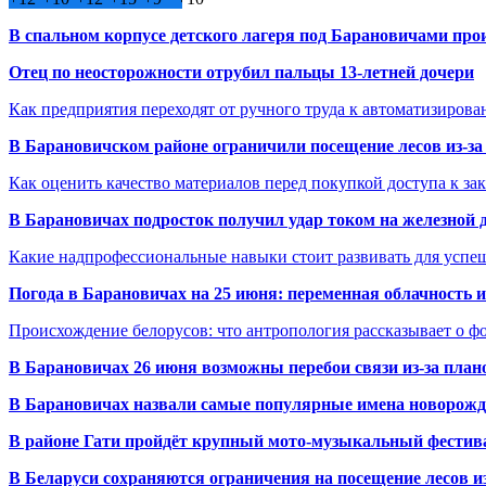
В спальном корпусе детского лагеря под Барановичами пр
Отец по неосторожности отрубил пальцы 13-летней дочери
Как предприятия переходят от ручного труда к автоматизиров
В Барановичском районе ограничили посещение лесов из-з
Как оценить качество материалов перед покупкой доступа к з
В Барановичах подросток получил удар током на железной 
Какие надпрофессиональные навыки стоит развивать для успе
Погода в Барановичах на 25 июня: переменная облачность 
Происхождение белорусов: что антропология рассказывает о 
В Барановичах 26 июня возможны перебои связи из-за план
В Барановичах назвали самые популярные имена новорож
В районе Гати пройдёт крупный мото-музыкальный фестива
В Беларуси сохраняются ограничения на посещение лесов и