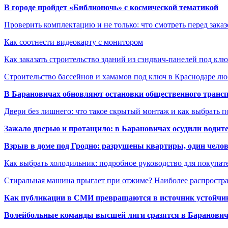
В городе пройдет «Библионочь» с космической тематикой
Проверить комплектацию и не только: что смотреть перед заказ
Как соотнести видеокарту с монитором
Как заказать строительство зданий из сэндвич-панелей под кл
Строительство бассейнов и хамамов под ключ в Краснодаре л
В Барановичах обновляют остановки общественного транс
Двери без лишнего: что такое скрытый монтаж и как выбрать 
Зажало дверью и протащило: в Барановичах осудили водите
Взрыв в доме под Гродно: разрушены квартиры, один челов
Как выбрать холодильник: подробное руководство для покупат
Стиральная машина прыгает при отжиме? Наиболее распрост
Как публикации в СМИ превращаются в источник устойчиво
Волейбольные команды высшей лиги сразятся в Баранови