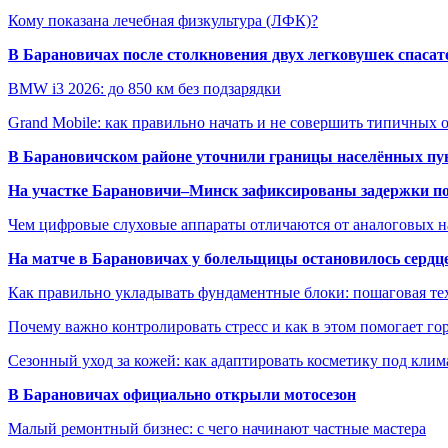
Кому показана лечебная физкультура (ЛФК)?
В Барановичах после столкновения двух легковушек спаса
BMW i3 2026: до 850 км без подзарядки
Grand Mobile: как правильно начать и не совершить типичных
В Барановичском районе уточнили границы населённых пу
На участке Барановичи–Минск зафиксированы задержки пое
Чем цифровые слуховые аппараты отличаются от аналоговых н
На матче в Барановичах у болельщицы остановилось сердц
Как правильно укладывать фундаментные блоки: пошаговая те
Почему важно контролировать стресс и как в этом помогает гор
Сезонный уход за кожей: как адаптировать косметику под клим
В Барановичах официально открыли мотосезон
Малый ремонтный бизнес: с чего начинают частные мастера