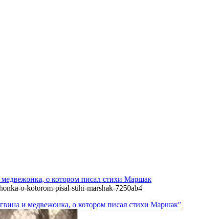
и медвежонка, о котором писал стихи Маршак
ezhonka-o-kotorom-pisal-stihi-marshak-7250ab4
нгвина и медвежонка, о котором писал стихи Маршак"