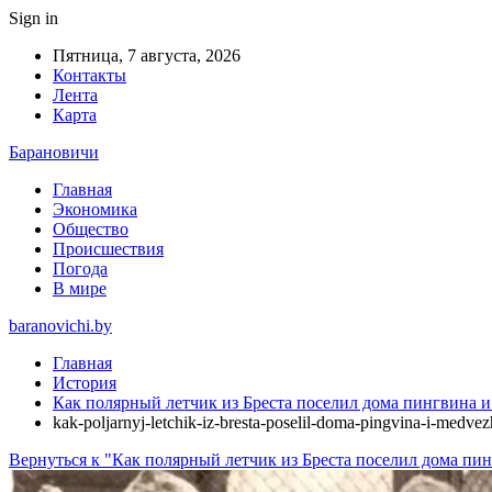
Sign in
Пятница, 7 августа, 2026
Контакты
Лента
Карта
Барановичи
Главная
Экономика
Общество
Происшествия
Погода
В мире
baranovichi.by
Главная
История
Как полярный летчик из Бреста поселил дома пингвина 
kak-poljarnyj-letchik-iz-bresta-poselil-doma-pingvina-i-medv
Вернуться к "Как полярный летчик из Бреста поселил дома пи