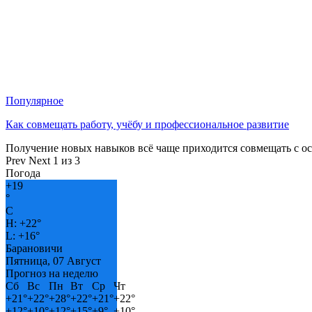
Популярное
Как совмещать работу, учёбу и профессиональное развитие
Получение новых навыков всё чаще приходится совмещать с о
Prev
Next
1 из 3
Погода
+
19
°
C
H:
+
22°
L:
+
16°
Барановичи
Пятница, 07 Август
Прогноз на неделю
Сб
Вс
Пн
Вт
Ср
Чт
+
21°
+
22°
+
28°
+
22°
+
21°
+
22°
+
12°
+
10°
+
12°
+
15°
+
9°
+
10°