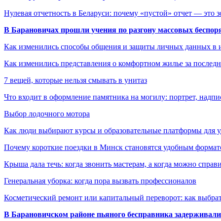
Нулевая отчетность в Беларуси: почему «пустой» отчет — это 
В Барановичах прошли учения по разгону массовых беспор
Как изменились способы общения и защиты личных данных в 
Как изменились представления о комфортном жилье за последни
7 вещей, которые нельзя смывать в унитаз
Что входит в оформление памятника на могилу: портрет, надпис
Выбор лодочного мотора
Как люди выбирают курсы и образовательные платформы для 
Почему короткие поездки в Минск становятся удобным формат
Крыша дала течь: когда звонить мастерам, а когда можно справ
Генеральная уборка: когда пора вызвать профессионалов
Косметический ремонт или капитальный переворот: как выбрат
В Барановичском районе пьяного бесправника задерживали 