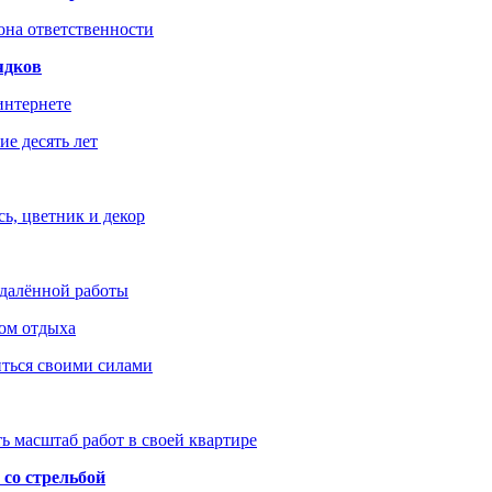
зона ответственности
ядков
интернете
е десять лет
ь, цветник и декор
удалённой работы
ом отдыха
иться своими силами
ь масштаб работ в своей квартире
со стрельбой