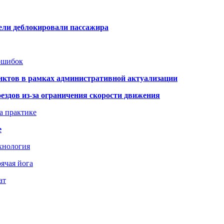
тели деблокировали пассажира
 ошибок
нктов в рамках административной актуализации
здов из-за ограничения скорости движения
а практике
е
хнология
ячая йога
ат