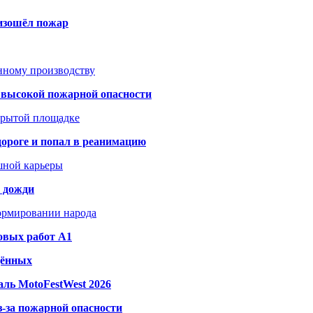
оизошёл пожар
анному производству
а высокой пожарной опасности
акрытой площадке
дороге и попал в реанимацию
шной карьеры
и дожди
формировании народа
овых работ A1
дённых
ль MotoFestWest 2026
з-за пожарной опасности