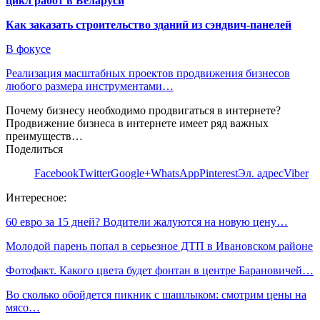
цикл работ в Беларуси
Как заказать строительство зданий из сэндвич-панелей
В фокусе
Реализация масштабных проектов продвижения бизнесов
любого размера инструментами…
Почему бизнесу необходимо продвигаться в интернете?
Продвижение бизнеса в интернете имеет ряд важных
преимуществ…
Поделиться
Facebook
Twitter
Google+
WhatsApp
Pinterest
Эл. адрес
Viber
Интересное:
60 евро за 15 дней? Водители жалуются на новую цену…
Молодой парень попал в серьезное ДТП в Ивановском районе
Фотофакт. Какого цвета будет фонтан в центре Барановичей…
Во сколько обойдется пикник с шашлыком: смотрим цены на
мясо…