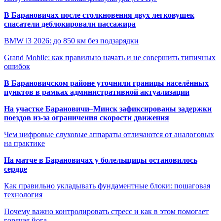
В Барановичах после столкновения двух легковушек
спасатели деблокировали пассажира
BMW i3 2026: до 850 км без подзарядки
Grand Mobile: как правильно начать и не совершить типичных
ошибок
В Барановичском районе уточнили границы населённых
пунктов в рамках административной актуализации
На участке Барановичи–Минск зафиксированы задержки
поездов из-за ограничения скорости движения
Чем цифровые слуховые аппараты отличаются от аналоговых
на практике
На матче в Барановичах у болельщицы остановилось
сердце
Как правильно укладывать фундаментные блоки: пошаговая
технология
Почему важно контролировать стресс и как в этом помогает
горячая йога