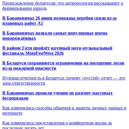
Происхождение белорусов: что антропология рассказывает о
формировании народа
В Барановичах 26 июня возможны перебои связи из-за
плановых работ A1
В Барановичах назвали самые популярные имена
новорождённых
В районе Гати пройдёт крупный мото-музыкальный
фестиваль MotoFestWest 2026
В Беларуси сохраняются ограничения на посещение лесов
из-за пожарной опасности
Нулевая отчетность в Беларуси: почему «пустой» отчет — это
зона ответственности
В Барановичах прошли учения по разгону массовых
беспорядков
Как изменились способы общения и защиты личных данных в
интернете
Как изменились представления о комфортном жилье за
последние десять лет