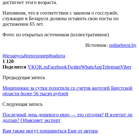
достигнет этого возраста.
Напомним, что в соответствии с законом о госслужбе,
служащие в Беларуси должны оставить свои посты по
достижении 65 лет.
Фото: из открытых источников (иллюстративное)
Источник:
onlinebrest.by
#беларусь
#пенсионер
#работа
1 120
Поделится
VK
OK.ru
Facebook
Twitter
WhatsApp
Telegram
Viber
Предыдущая запись
Мошенники за сутки похитили со счетов жителей Брестской
области более 56 тысяч рублей
Следующая запись
Последний день дешевого евро — это сегодня? И взлетит ли
доллар? Объясняет эксперт
Вам также могут понравиться
Еще от автора