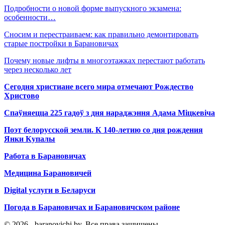
Подробности о новой форме выпускного экзамена:
особенности…
Сносим и перестраиваем: как правильно демонтировать
старые постройки в Барановичах
Почему новые лифты в многоэтажках перестают работать
через несколько лет
Сегодня христиане всего мира отмечают Рождество
Христово
Спаўняецца 225 гадоў з дня нараджэння Адама Міцкевіча
Поэт белорусской земли. К 140-летию со дня рождения
Янки Купалы
Работа в Барановичах
Медицина Барановичей
Digital услуги в Беларуси
Погода в Барановичах и Барановичском районе
© 2026 - baranovichi.by. Все права защищены.