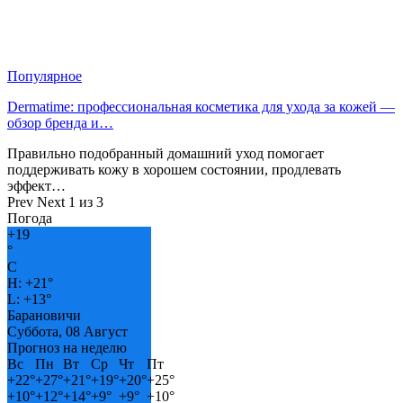
Популярное
Dermatime: профессиональная косметика для ухода за кожей —
обзор бренда и…
Правильно подобранный домашний уход помогает
поддерживать кожу в хорошем состоянии, продлевать
эффект…
Prev
Next
1 из 3
Погода
+
19
°
C
H:
+
21°
L:
+
13°
Барановичи
Суббота, 08 Август
Прогноз на неделю
Вс
Пн
Вт
Ср
Чт
Пт
+
22°
+
27°
+
21°
+
19°
+
20°
+
25°
+
10°
+
12°
+
14°
+
9°
+
9°
+
10°