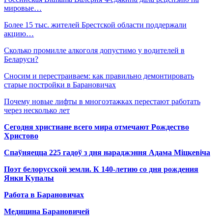
мировые…
Более 15 тыс. жителей Брестской области поддержали
акцию…
Сколько промилле алкоголя допустимо у водителей в
Беларуси?
Сносим и перестраиваем: как правильно демонтировать
старые постройки в Барановичах
Почему новые лифты в многоэтажках перестают работать
через несколько лет
Сегодня христиане всего мира отмечают Рождество
Христово
Спаўняецца 225 гадоў з дня нараджэння Адама Міцкевіча
Поэт белорусской земли. К 140-летию со дня рождения
Янки Купалы
Работа в Барановичах
Медицина Барановичей