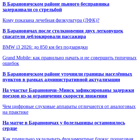
В Барановичском районе пьяного бесправника
задерживали со стрельбой
Кому показана лечебная физкультура (ЛФК)?
В Барановичах после столкновения двух легковушек
спасатели деблокировали пассажира
BMW i3 2026: до 850 км без подзарядки
Grand Mobile: как правильно начать и не совершить типичных
ошибок
В Барановичском районе уточнили границы населённых
пунктов в рамках административной актуализации
На участке Барановичи–Минск зафиксированы задержки
поездов из-за ограничения скорости движения
Чем цифровые слуховые аппараты отличаются от аналоговых
на практике
На матче в Барановичах у болельщицы остановилось
сердце
Как правильно укладывать фундаментные блоки: пошаговая