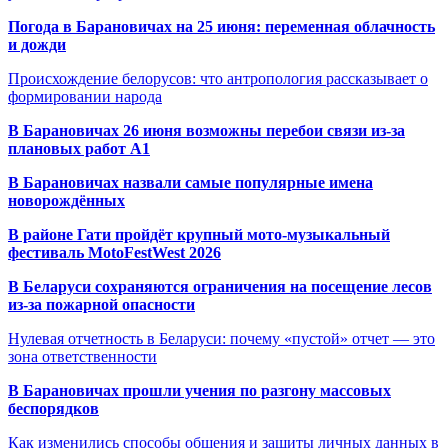
Погода в Барановичах на 25 июня: переменная облачность
и дожди
Происхождение белорусов: что антропология рассказывает о
формировании народа
В Барановичах 26 июня возможны перебои связи из-за
плановых работ A1
В Барановичах назвали самые популярные имена
новорождённых
В районе Гати пройдёт крупный мото-музыкальный
фестиваль MotoFestWest 2026
В Беларуси сохраняются ограничения на посещение лесов
из-за пожарной опасности
Нулевая отчетность в Беларуси: почему «пустой» отчет — это
зона ответственности
В Барановичах прошли учения по разгону массовых
беспорядков
Как изменились способы общения и защиты личных данных в