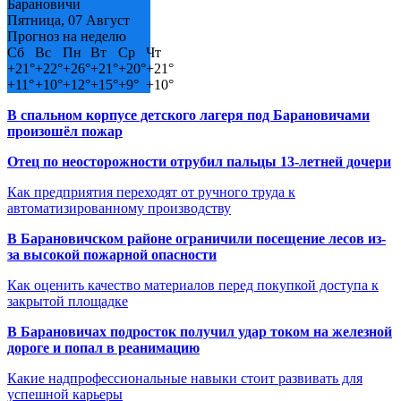
Барановичи
Пятница, 07 Август
Прогноз на неделю
Сб
Вс
Пн
Вт
Ср
Чт
+
21°
+
22°
+
26°
+
21°
+
20°
+
21°
+
11°
+
10°
+
12°
+
15°
+
9°
+
10°
В спальном корпусе детского лагеря под Барановичами
произошёл пожар
Отец по неосторожности отрубил пальцы 13-летней дочери
Как предприятия переходят от ручного труда к
автоматизированному производству
В Барановичском районе ограничили посещение лесов из-
за высокой пожарной опасности
Как оценить качество материалов перед покупкой доступа к
закрытой площадке
В Барановичах подросток получил удар током на железной
дороге и попал в реанимацию
Какие надпрофессиональные навыки стоит развивать для
успешной карьеры