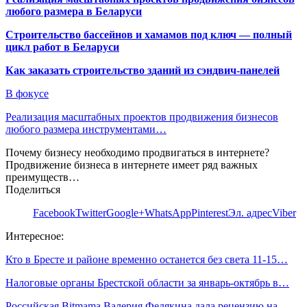
любого размера в Беларуси
Строительство бассейнов и хамамов под ключ — полный
цикл работ в Беларуси
Как заказать строительство зданий из сэндвич-панелей
В фокусе
Реализация масштабных проектов продвижения бизнесов
любого размера инструментами…
Почему бизнесу необходимо продвигаться в интернете?
Продвижение бизнеса в интернете имеет ряд важных
преимуществ…
Поделиться
Facebook
Twitter
Google+
WhatsApp
Pinterest
Эл. адрес
Viber
Интересное:
Кто в Бресте и районе временно останется без света 11-15…
Налоговые органы Брестской области за январь-октябрь в…
Российская Bitmama Валерия Федякина дала рецензию на