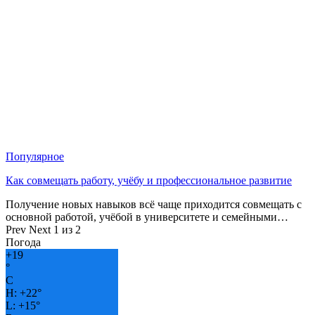
Популярное
Как совмещать работу, учёбу и профессиональное развитие
Получение новых навыков всё чаще приходится совмещать с
основной работой, учёбой в университете и семейными…
Prev
Next
1 из 2
Погода
+
19
°
C
H:
+
22°
L:
+
15°