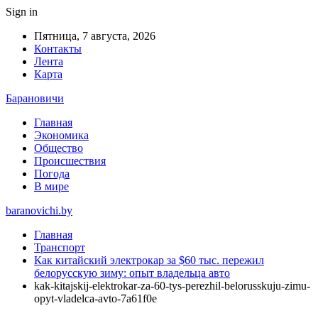
Sign in
Пятница, 7 августа, 2026
Контакты
Лента
Карта
Барановичи
Главная
Экономика
Общество
Происшествия
Погода
В мире
baranovichi.by
Главная
Транспорт
Как китайский электрокар за $60 тыс. пережил
белорусскую зиму: опыт владельца авто
kak-kitajskij-elektrokar-za-60-tys-perezhil-belorusskuju-zimu-
opyt-vladelca-avto-7a61f0e