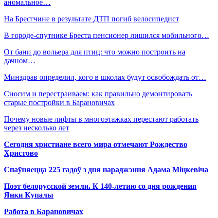
аномальное…
На Брестчине в результате ДТП погиб велосипедист
В городе-спутнике Бреста пенсионер лишился мобильного…
От бани до вольера для птиц: что можно построить на
дачном…
Минздрав определил, кого в школах будут освобождать от…
Сносим и перестраиваем: как правильно демонтировать
старые постройки в Барановичах
Почему новые лифты в многоэтажках перестают работать
через несколько лет
Сегодня христиане всего мира отмечают Рождество
Христово
Спаўняецца 225 гадоў з дня нараджэння Адама Міцкевіча
Поэт белорусской земли. К 140-летию со дня рождения
Янки Купалы
Работа в Барановичах