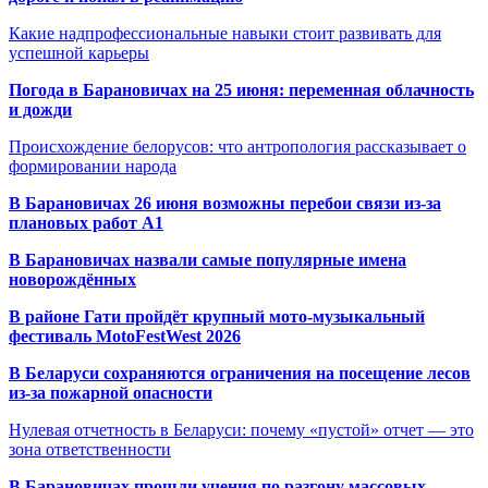
Какие надпрофессиональные навыки стоит развивать для
успешной карьеры
Погода в Барановичах на 25 июня: переменная облачность
и дожди
Происхождение белорусов: что антропология рассказывает о
формировании народа
В Барановичах 26 июня возможны перебои связи из-за
плановых работ A1
В Барановичах назвали самые популярные имена
новорождённых
В районе Гати пройдёт крупный мото-музыкальный
фестиваль MotoFestWest 2026
В Беларуси сохраняются ограничения на посещение лесов
из-за пожарной опасности
Нулевая отчетность в Беларуси: почему «пустой» отчет — это
зона ответственности
В Барановичах прошли учения по разгону массовых