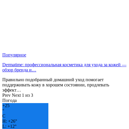
Популярное
Dermatime: профессиональная косметика для ухода за кожей —
обзор бренда и…
Правильно подобранный домашний уход помогает
поддерживать кожу в хорошем состоянии, продлевать
эффект…
Prev
Next
1 из 3
Погода
+
25
°
C
H:
+
26°
L:
+
12°