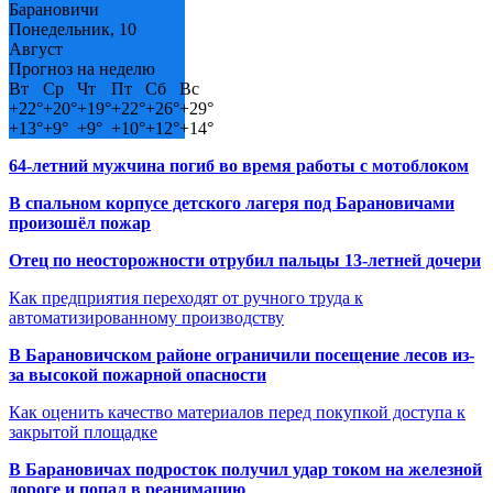
Барановичи
Понедельник, 10
Август
Прогноз на неделю
Вт
Ср
Чт
Пт
Сб
Вс
+
22°
+
20°
+
19°
+
22°
+
26°
+
29°
+
13°
+
9°
+
9°
+
10°
+
12°
+
14°
64-летний мужчина погиб во время работы с мотоблоком
В спальном корпусе детского лагеря под Барановичами
произошёл пожар
Отец по неосторожности отрубил пальцы 13-летней дочери
Как предприятия переходят от ручного труда к
автоматизированному производству
В Барановичском районе ограничили посещение лесов из-
за высокой пожарной опасности
Как оценить качество материалов перед покупкой доступа к
закрытой площадке
В Барановичах подросток получил удар током на железной
дороге и попал в реанимацию