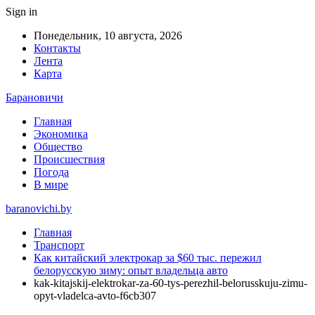
Sign in
Понедельник, 10 августа, 2026
Контакты
Лента
Карта
Барановичи
Главная
Экономика
Общество
Происшествия
Погода
В мире
baranovichi.by
Главная
Транспорт
Как китайский электрокар за $60 тыс. пережил
белорусскую зиму: опыт владельца авто
kak-kitajskij-elektrokar-za-60-tys-perezhil-belorusskuju-zimu-
opyt-vladelca-avto-f6cb307