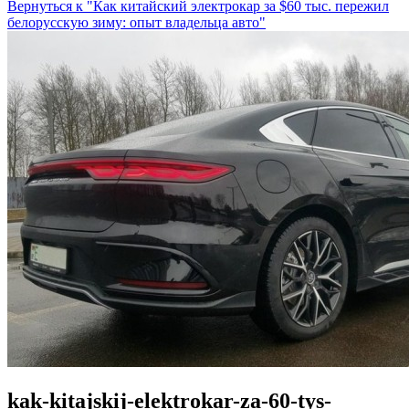
Вернуться к "Как китайский электрокар за $60 тыс. пережил
белорусскую зиму: опыт владельца авто"
kak-kitajskij-elektrokar-za-60-tys-