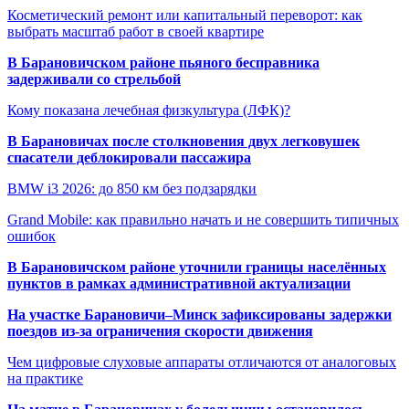
Косметический ремонт или капитальный переворот: как
выбрать масштаб работ в своей квартире
В Барановичском районе пьяного бесправника
задерживали со стрельбой
Кому показана лечебная физкультура (ЛФК)?
В Барановичах после столкновения двух легковушек
спасатели деблокировали пассажира
BMW i3 2026: до 850 км без подзарядки
Grand Mobile: как правильно начать и не совершить типичных
ошибок
В Барановичском районе уточнили границы населённых
пунктов в рамках административной актуализации
На участке Барановичи–Минск зафиксированы задержки
поездов из-за ограничения скорости движения
Чем цифровые слуховые аппараты отличаются от аналоговых
на практике