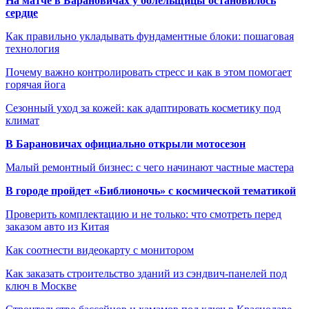
На матче в Барановичах у болельщицы остановилось
сердце
Как правильно укладывать фундаментные блоки: пошаговая
технология
Почему важно контролировать стресс и как в этом помогает
горячая йога
Сезонный уход за кожей: как адаптировать косметику под
климат
В Барановичах официально открыли мотосезон
Малый ремонтный бизнес: с чего начинают частные мастера
В городе пройдет «Библионочь» с космической тематикой
Проверить комплектацию и не только: что смотреть перед
заказом авто из Китая
Как соотнести видеокарту с монитором
Как заказать строительство зданий из сэндвич-панелей под
ключ в Москве