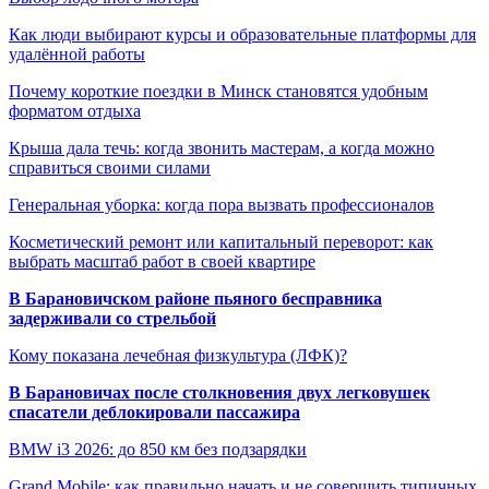
Как люди выбирают курсы и образовательные платформы для
удалённой работы
Почему короткие поездки в Минск становятся удобным
форматом отдыха
Крыша дала течь: когда звонить мастерам, а когда можно
справиться своими силами
Генеральная уборка: когда пора вызвать профессионалов
Косметический ремонт или капитальный переворот: как
выбрать масштаб работ в своей квартире
В Барановичском районе пьяного бесправника
задерживали со стрельбой
Кому показана лечебная физкультура (ЛФК)?
В Барановичах после столкновения двух легковушек
спасатели деблокировали пассажира
BMW i3 2026: до 850 км без подзарядки
Grand Mobile: как правильно начать и не совершить типичных