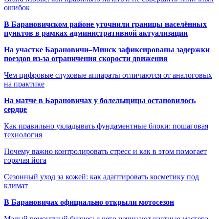
ошибок
В Барановичском районе уточнили границы населённых
пунктов в рамках административной актуализации
На участке Барановичи–Минск зафиксированы задержки
поездов из-за ограничения скорости движения
Чем цифровые слуховые аппараты отличаются от аналоговых
на практике
На матче в Барановичах у болельщицы остановилось
сердце
Как правильно укладывать фундаментные блоки: пошаговая
технология
Почему важно контролировать стресс и как в этом помогает
горячая йога
Сезонный уход за кожей: как адаптировать косметику под
климат
В Барановичах официально открыли мотосезон
Малый ремонтный бизнес: с чего начинают частные мастера