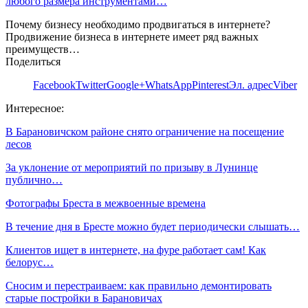
любого размера инструментами…
Почему бизнесу необходимо продвигаться в интернете?
Продвижение бизнеса в интернете имеет ряд важных
преимуществ…
Поделиться
Facebook
Twitter
Google+
WhatsApp
Pinterest
Эл. адрес
Viber
Интересное:
В Барановичском районе снято ограничение на посещение
лесов
За уклонение от мероприятий по призыву в Лунинце
публично…
Фотографы Бреста в межвоенные времена
В течение дня в Бресте можно будет периодически слышать…
Клиентов ищет в интернете, на фуре работает сам! Как
белорус…
Сносим и перестраиваем: как правильно демонтировать
старые постройки в Барановичах