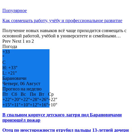
Популярное
Как совмещать работу, учёбу и профессиональное развитие
Получение новых навыков всё чаще приходится совмещать с
основной работой, учёбой в университете и семейными…
Prev
Next
1 из 2
Погода
+
33
°
C
H:
+
33°
L:
+
21°
Барановичи
Четверг, 06 Август
Прогноз на неделю
Пт
Сб
Вс
Пн
Вт
Ср
+
22°
+
20°
+
22°
+
28°
+
26°
+
22°
+
15°
+
11°
+
10°
+
12°
+
16°
+
10°
В спальном корпусе детского лагеря под Барановичами
произошёл пожар
Отец по неосторожности отрубил пальцы 13-летней дочери