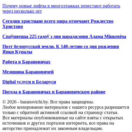
Почему новые лифты в многоэтажках перестают работать
через несколько лет
Сегодня христиане всего мира отмечают Рождество
Христово
Спаўняецца 225 гадоў з дня нараджэння Адама Міцкевіча
Поэт белорусской земли. К 140-летию со дня рождения
Янки Купалы
Работа в Барановичах
Медицина Барановичей
Digital услуги в Беларуси
Погода в Барановичах и Барановичском районе
© 2026 - baranovichi.by. Все права защищены.
Любое копирование материалов с нашего ресурса разрешается
только с обратной активной ссылкой на страницу статьи.
Все материалы опубликованные на сайте взяты с открытых
источников и других порталов интернета, все права на
авторство принадлежат их законным владельцам.