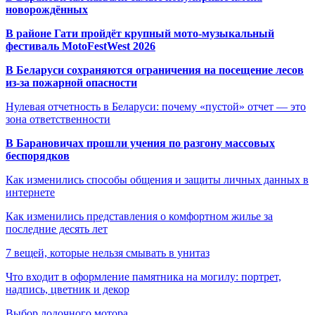
новорождённых
В районе Гати пройдёт крупный мото-музыкальный
фестиваль MotoFestWest 2026
В Беларуси сохраняются ограничения на посещение лесов
из-за пожарной опасности
Нулевая отчетность в Беларуси: почему «пустой» отчет — это
зона ответственности
В Барановичах прошли учения по разгону массовых
беспорядков
Как изменились способы общения и защиты личных данных в
интернете
Как изменились представления о комфортном жилье за
последние десять лет
7 вещей, которые нельзя смывать в унитаз
Что входит в оформление памятника на могилу: портрет,
надпись, цветник и декор
Выбор лодочного мотора