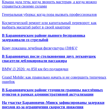
Крыша дала течь: когда звонить мастерам, а когда можно
справиться своими силами
Генеральная уборка: когда пора вызвать профессионалов
Косметический ремонт или капитальный переворот: как
выбрать масштаб работ в своей квартире
В Барановичском районе пьяного бесправника
задерживали со стрельбой
Кому показана лечебная физкультура (ЛФК)?
В Барановичах после столкновения двух легковушек
спасатели деблокировали пассажира
BMW i3 2026: до 850 км без подзарядки
Grand Mobile: как правильно начать и не совершить типичных
ошибок
В Барановичском районе уточнили границы населённых
пунктов в рамках административной актуализации
На участке Барановичи–Минск зафиксированы задержки
поездов из-за ограничения скорости движения