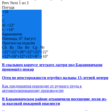
Prev
Next
1 из 3
Погода
+
19
°
C
H:
+
22°
L:
+
16°
Барановичи
Пятница, 07 Август
Прогноз на неделю
Сб
Вс
Пн
Вт
Ср
Чт
+
21°
+
22°
+
28°
+
22°
+
21°
+
22°
+
12°
+
10°
+
12°
+
15°
+
9°
+
10°
В спальном корпусе детского лагеря под Барановичами
произошёл пожар
Отец по неосторожности отрубил пальцы 13-летней дочери
Как предприятия переходят от ручного труда к
автоматизированному производству
В Барановичском районе ограничили посещение лесов из-
за высокой пожарной опасности