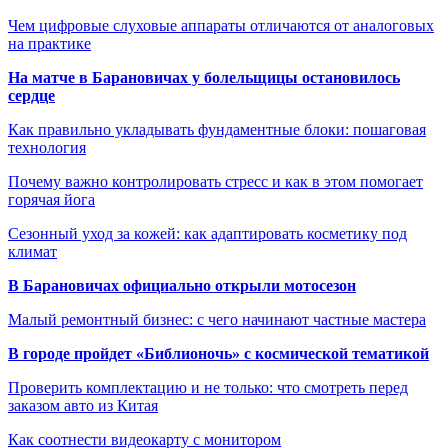
Чем цифровые слуховые аппараты отличаются от аналоговых
на практике
На матче в Барановичах у болельщицы остановилось
сердце
Как правильно укладывать фундаментные блоки: пошаговая
технология
Почему важно контролировать стресс и как в этом помогает
горячая йога
Сезонный уход за кожей: как адаптировать косметику под
климат
В Барановичах официально открыли мотосезон
Малый ремонтный бизнес: с чего начинают частные мастера
В городе пройдет «Библионочь» с космической тематикой
Проверить комплектацию и не только: что смотреть перед
заказом авто из Китая
Как соотнести видеокарту с монитором