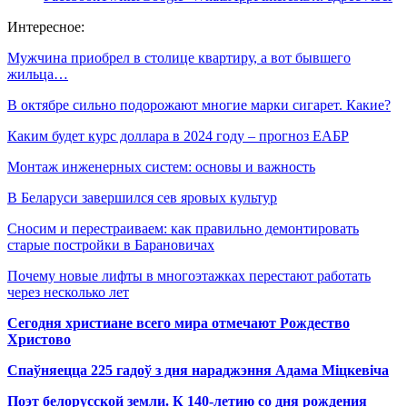
Интересное:
Мужчина приобрел в столице квартиру, а вот бывшего
жильца…
В октябре сильно подорожают многие марки сигарет. Какие?
Каким будет курс доллара в 2024 году – прогноз ЕАБР
Монтаж инженерных систем: основы и важность
В Беларуси завершился сев яровых культур
Сносим и перестраиваем: как правильно демонтировать
старые постройки в Барановичах
Почему новые лифты в многоэтажках перестают работать
через несколько лет
Сегодня христиане всего мира отмечают Рождество
Христово
Спаўняецца 225 гадоў з дня нараджэння Адама Міцкевіча
Поэт белорусской земли. К 140-летию со дня рождения