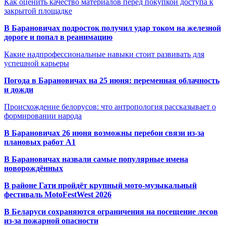
Как оценить качество материалов перед покупкой доступа к
закрытой площадке
В Барановичах подросток получил удар током на железной
дороге и попал в реанимацию
Какие надпрофессиональные навыки стоит развивать для
успешной карьеры
Погода в Барановичах на 25 июня: переменная облачность
и дожди
Происхождение белорусов: что антропология рассказывает о
формировании народа
В Барановичах 26 июня возможны перебои связи из-за
плановых работ A1
В Барановичах назвали самые популярные имена
новорождённых
В районе Гати пройдёт крупный мото-музыкальный
фестиваль MotoFestWest 2026
В Беларуси сохраняются ограничения на посещение лесов
из-за пожарной опасности