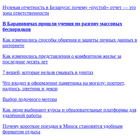
Нулевая отчетность в Беларуси: почему «пустой» отчет — это
зона ответственности
В Барановичах прошли учения по разгону массовых
беспорядков
Как изменились способы общения и защиты личных данных в
интернете
Как изменились представления о комфортном жилье за
последние десять лет
7 вещей, которые нельзя смывать в унитаз
Что входит в оформление памятника на могилу: портрет,
надпись, цветник и декор
Выбор лодочного мотора
Как люди выбирают курсы и образовательные платформы для
удалённой работы
Почему короткие поездки в Минск становятся удобным
форматом отдыха