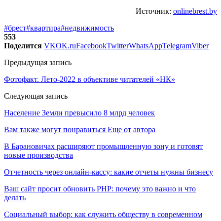
Источник:
onlinebrest.by
#брест
#квартира
#недвижимость
553
Поделится
VK
OK.ru
Facebook
Twitter
WhatsApp
Telegram
Viber
Предыдущая запись
Фотофакт. Лето-2022 в объективе читателей «НК»
Следующая запись
Население Земли превысило 8 млрд человек
Вам также могут понравиться
Еще от автора
В Барановичах расширяют промышленную зону и готовят
новые производства
Отчетность через онлайн-кассу: какие отчеты нужны бизнесу
Ваш сайт просит обновить PHP: почему это важно и что
делать
Социальный выбор: как служить обществу в современном