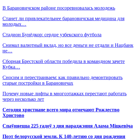
В Барановичском районе посоревновалась молодежь
Станет ли привлекательнее барановичская медицина для
молодых…
Стадион Бунёдкор: сердце узбекского футбола
Снимал валютный вклад, но все деньги не отдали и Нацбанк
не…
Сборная Брестской области победила в командном зачете
Кубка…
Сносим и перестраиваем: как правильно демонтировать
старые постройки в Барановичах
Почему новые лифты в многоэтажках перестают работать
через несколько лет
Сегодня христиане всего мира отмечают Рождество
Христово
Спаўняецца 225 гадоў з дня нараджэння Адама Міцкевіча
Поэт белорусской земли. К 140-летию со дня рождения