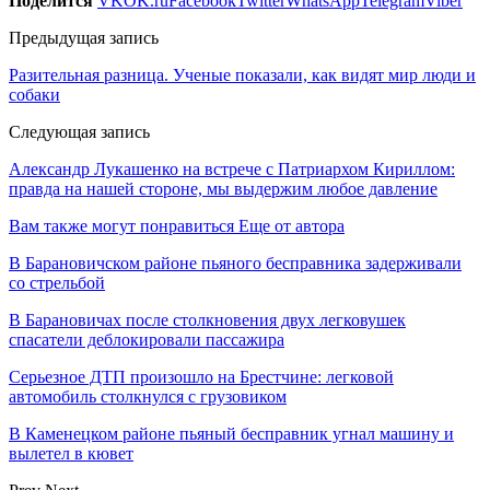
Поделится
VK
OK.ru
Facebook
Twitter
WhatsApp
Telegram
Viber
Предыдущая запись
Разительная разница. Ученые показали, как видят мир люди и
собаки
Следующая запись
Александр Лукашенко на встрече с Патриархом Кириллом:
правда на нашей стороне, мы выдержим любое давление
Вам также могут понравиться
Еще от автора
В Барановичском районе пьяного бесправника задерживали
со стрельбой
В Барановичах после столкновения двух легковушек
спасатели деблокировали пассажира
Серьезное ДТП произошло на Брестчине: легковой
автомобиль столкнулся с грузовиком
В Каменецком районе пьяный бесправник угнал машину и
вылетел в кювет