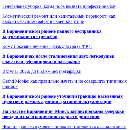
Генеральная уборка: когда пора вызвать профессионалов
Косметический ремонт или капитальный переворот: как
выбрать масштаб работ в своей квартире
В Барановичском районе пьяного бесправника
задерживали со стрельбой
Кому показана лечебная физкультура (ЛФК)?
В Барановичах после столкновения двух легковушек
спасатели деблокировали пассажира
BMW i3 2026: до 850 км без подзарядки
Grand Mobile: как правильно начать и не совершить типичных
ошибок
В Барановичском районе уточнили границы населённых
пунктов в рамках административной актуализации
На участке Барановичи–Минск зафиксированы задержки
поездов из-за ограничения скорости движения
Чем цифровые слуховые аппараты отличаются от аналоговых