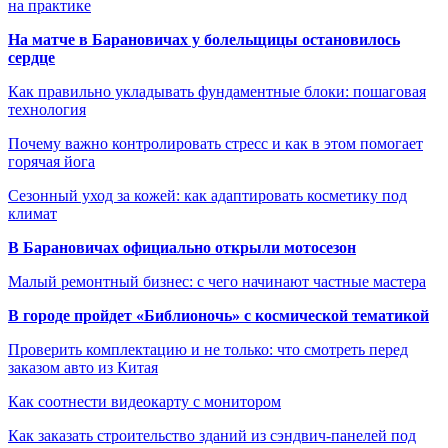
на практике
На матче в Барановичах у болельщицы остановилось
сердце
Как правильно укладывать фундаментные блоки: пошаговая
технология
Почему важно контролировать стресс и как в этом помогает
горячая йога
Сезонный уход за кожей: как адаптировать косметику под
климат
В Барановичах официально открыли мотосезон
Малый ремонтный бизнес: с чего начинают частные мастера
В городе пройдет «Библионочь» с космической тематикой
Проверить комплектацию и не только: что смотреть перед
заказом авто из Китая
Как соотнести видеокарту с монитором
Как заказать строительство зданий из сэндвич-панелей под