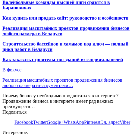
Волейбольные команды высшей лиги сразятся в
Барановичах
Как купить или продать сайт: руководство и особенности
Реализация масштабных проектов продвижения бизнесов
любого размера в Беларуси
Строительство бассейнов и хамамов под ключ — полный
цикл работ в Беларуси
Как заказать строительство зданий из сэндвич-панелей
В фокусе
Реализация масштабных проектов продвижения бизнесов
любого размера инструментами…
Почему бизнесу необходимо продвигаться в интернете?
Продвижение бизнеса в интернете имеет ряд важных
преимуществ…
Поделиться
Facebook
Twitter
Google+
WhatsApp
Pinterest
Эл. адрес
Viber
Интересное: