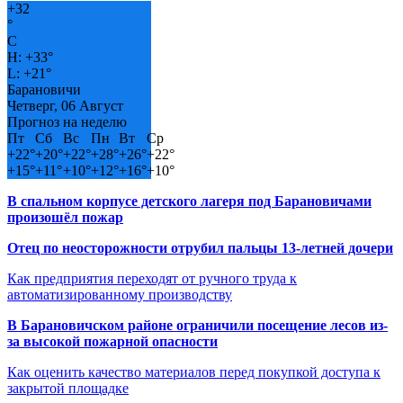
+
32
°
C
H:
+
33°
L:
+
21°
Барановичи
Четверг, 06 Август
Прогноз на неделю
Пт
Сб
Вс
Пн
Вт
Ср
+
22°
+
20°
+
22°
+
28°
+
26°
+
22°
+
15°
+
11°
+
10°
+
12°
+
16°
+
10°
В спальном корпусе детского лагеря под Барановичами
произошёл пожар
Отец по неосторожности отрубил пальцы 13-летней дочери
Как предприятия переходят от ручного труда к
автоматизированному производству
В Барановичском районе ограничили посещение лесов из-
за высокой пожарной опасности
Как оценить качество материалов перед покупкой доступа к
закрытой площадке