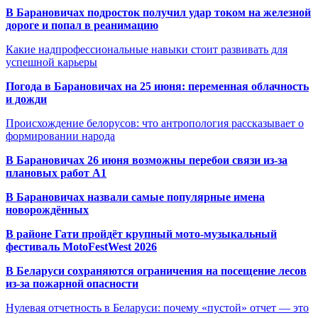
В Барановичах подросток получил удар током на железной
дороге и попал в реанимацию
Какие надпрофессиональные навыки стоит развивать для
успешной карьеры
Погода в Барановичах на 25 июня: переменная облачность
и дожди
Происхождение белорусов: что антропология рассказывает о
формировании народа
В Барановичах 26 июня возможны перебои связи из-за
плановых работ A1
В Барановичах назвали самые популярные имена
новорождённых
В районе Гати пройдёт крупный мото-музыкальный
фестиваль MotoFestWest 2026
В Беларуси сохраняются ограничения на посещение лесов
из-за пожарной опасности
Нулевая отчетность в Беларуси: почему «пустой» отчет — это