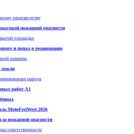
анному производству
а высокой пожарной опасности
акрытой площадке
дороге и попал в реанимацию
шной карьеры
и дожди
формировании народа
овых работ A1
дённых
ль MotoFestWest 2026
з-за пожарной опасности
зона ответственности