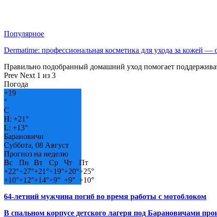
Популярное
Dermatime: профессиональная косметика для ухода за кожей —
Правильно подобранный домашний уход помогает поддерживат
Prev
Next
1 из 3
Погода
+
19
°
C
H:
+
21°
L:
+
13°
Барановичи
Суббота, 08 Август
Прогноз на неделю
Вс
Пн
Вт
Ср
Чт
Пт
+
22°
+
27°
+
21°
+
19°
+
20°
+
25°
+
10°
+
12°
+
14°
+
9°
+
9°
+
10°
64-летний мужчина погиб во время работы с мотоблоком
В спальном корпусе детского лагеря под Барановичами пр