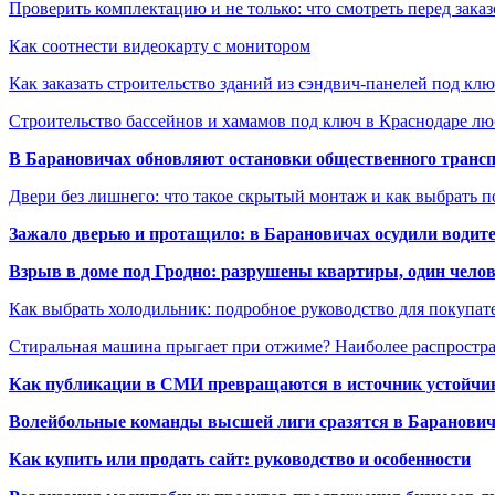
Проверить комплектацию и не только: что смотреть перед заказ
Как соотнести видеокарту с монитором
Как заказать строительство зданий из сэндвич-панелей под кл
Строительство бассейнов и хамамов под ключ в Краснодаре л
В Барановичах обновляют остановки общественного транс
Двери без лишнего: что такое скрытый монтаж и как выбрать 
Зажало дверью и протащило: в Барановичах осудили водите
Взрыв в доме под Гродно: разрушены квартиры, один челов
Как выбрать холодильник: подробное руководство для покупат
Стиральная машина прыгает при отжиме? Наиболее распрост
Как публикации в СМИ превращаются в источник устойчиво
Волейбольные команды высшей лиги сразятся в Баранови
Как купить или продать сайт: руководство и особенности