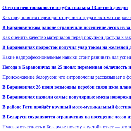
Отец по неосторожности отрубил пальцы 13-летней дочери
Как предприятия переходят от ручного труда к автоматизиров
В Барановичском районе ограничили посещение лесов из-з
Как оценить качество материалов перед покупкой доступа к з
В Барановичах подросток получил удар током на железной 
Какие надпрофессиональные навыки стоит развивать для успе
Погода в Барановичах на 25 июня: переменная облачность 
Происхождение белорусов: что антропология рассказывает о 
В Барановичах 26 июня возможны перебои связи из-за план
В Барановичах назвали самые популярные имена новорож
В районе Гати пройдёт крупный мото-музыкальный фестива
В Беларуси сохраняются ограничения на посещение лесов и
Нулевая отчетность в Беларуси: почему «пустой» отчет — это 