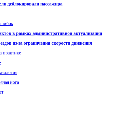
тели деблокировали пассажира
 ошибок
нктов в рамках административной актуализации
здов из-за ограничения скорости движения
а практике
е
хнология
ячая йога
ат