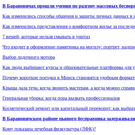
В Барановичах прошли учения по разгону массовых беспор
Как изменились способы общения и защиты личных данных в 
Как изменились представления о комфортном жилье за последни
7 вещей, которые нельзя смывать в унитаз
Что входит в оформление памятника на могилу: портрет, надпис
Выбор лодочного мотора
Как люди выбирают курсы и образовательные платформы для 
Почему короткие поездки в Минск становятся удобным формат
Крыша дала течь: когда звонить мастерам, а когда можно справ
Генеральная уборка: когда пора вызвать профессионалов
Косметический ремонт или капитальный переворот: как выбрат
В Барановичском районе пьяного бесправника задерживали 
Кому показана лечебная физкультура (ЛФК)?