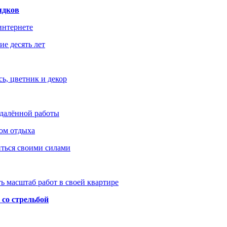
ядков
интернете
е десять лет
ь, цветник и декор
удалённой работы
ом отдыха
иться своими силами
ь масштаб работ в своей квартире
со стрельбой