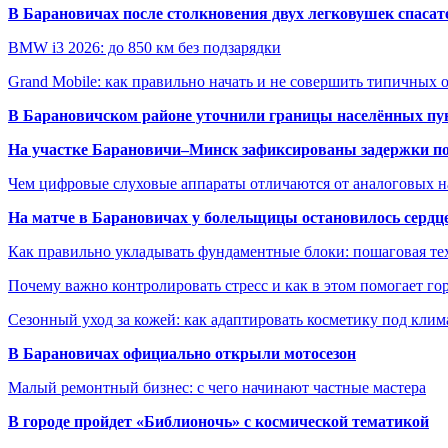
В Барановичах после столкновения двух легковушек спаса
BMW i3 2026: до 850 км без подзарядки
Grand Mobile: как правильно начать и не совершить типичных
В Барановичском районе уточнили границы населённых пу
На участке Барановичи–Минск зафиксированы задержки пое
Чем цифровые слуховые аппараты отличаются от аналоговых н
На матче в Барановичах у болельщицы остановилось сердц
Как правильно укладывать фундаментные блоки: пошаговая те
Почему важно контролировать стресс и как в этом помогает гор
Сезонный уход за кожей: как адаптировать косметику под клим
В Барановичах официально открыли мотосезон
Малый ремонтный бизнес: с чего начинают частные мастера
В городе пройдет «Библионочь» с космической тематикой