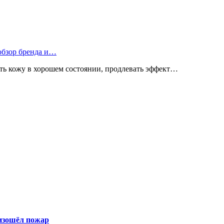
 обзор бренда и…
ь кожу в хорошем состоянии, продлевать эффект…
оизошёл пожар