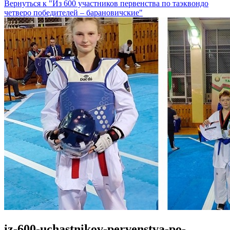
Вернуться к "Из 600 участников первенства по таэквондо
четверо победителей – барановичские"
iz-600-uchastnikov-pervenstva-po-