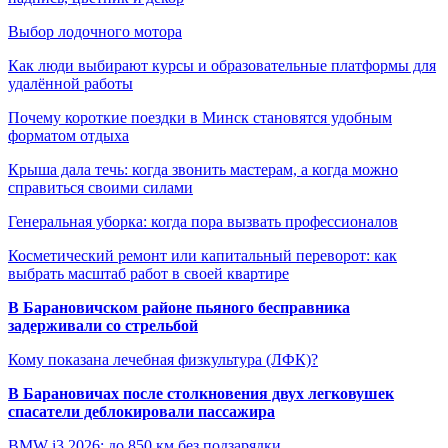
Выбор лодочного мотора
Как люди выбирают курсы и образовательные платформы для
удалённой работы
Почему короткие поездки в Минск становятся удобным
форматом отдыха
Крыша дала течь: когда звонить мастерам, а когда можно
справиться своими силами
Генеральная уборка: когда пора вызвать профессионалов
Косметический ремонт или капитальный переворот: как
выбрать масштаб работ в своей квартире
В Барановичском районе пьяного бесправника
задерживали со стрельбой
Кому показана лечебная физкультура (ЛФК)?
В Барановичах после столкновения двух легковушек
спасатели деблокировали пассажира
BMW i3 2026: до 850 км без подзарядки