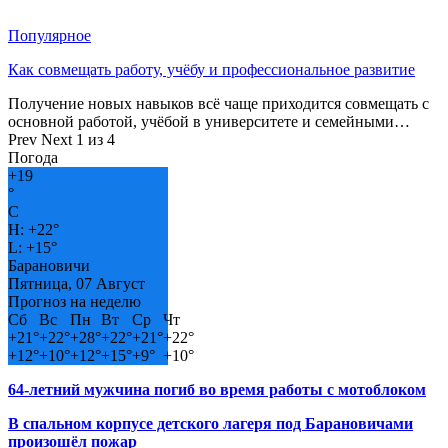
Популярное
Как совмещать работу, учёбу и профессиональное развитие
Получение новых навыков всё чаще приходится совмещать с
основной работой, учёбой в университете и семейными…
Prev
Next
1 из 4
Погода
+
19
°
C
H:
+
22°
L:
+
15°
Барановичи
Пятница, 07 Август
Прогноз на неделю
Сб
Вс
Пн
Вт
Ср
Чт
+
21°
+
22°
+
28°
+
22°
+
21°
+
22°
+
12°
+
10°
+
12°
+
15°
+
9°
+
10°
64-летний мужчина погиб во время работы с мотоблоком
В спальном корпусе детского лагеря под Барановичами
произошёл пожар