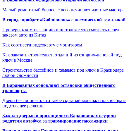
Малый ремонтный бизнес: с чего начинают частные мастера
В городе пройдет «Библионочь» с космической тематикой
Проверить комплектацию и не только: что смотреть перед
заказом авто из Китая
Как соотнести видеокарту с монитором
Как заказать строительство зданий из сэндвич-панелей под
ключ в Москве
Строительство бассейнов и хамамов под ключ в Краснодаре
любой сложности
В Барановичах обновляют остановки общественного
транспорта
Двери без лишнего: что такое скрытый монтаж и как выбрать
подходящее решение
Зажало дверью и протащило: в Барановичах осудили
водителя автобуса за травмирование пассажирки
Взрыв в доме под Гродно: разрушены квартиры, один