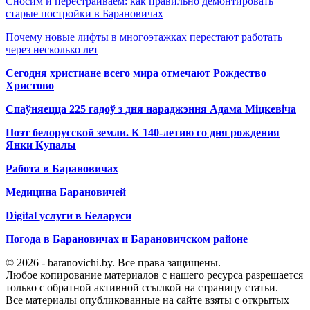
Сносим и перестраиваем: как правильно демонтировать
старые постройки в Барановичах
Почему новые лифты в многоэтажках перестают работать
через несколько лет
Сегодня христиане всего мира отмечают Рождество
Христово
Спаўняецца 225 гадоў з дня нараджэння Адама Міцкевіча
Поэт белорусской земли. К 140-летию со дня рождения
Янки Купалы
Работа в Барановичах
Медицина Барановичей
Digital услуги в Беларуси
Погода в Барановичах и Барановичском районе
© 2026 - baranovichi.by. Все права защищены.
Любое копирование материалов с нашего ресурса разрешается
только с обратной активной ссылкой на страницу статьи.
Все материалы опубликованные на сайте взяты с открытых