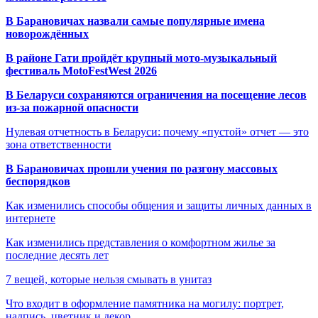
В Барановичах назвали самые популярные имена
новорождённых
В районе Гати пройдёт крупный мото-музыкальный
фестиваль MotoFestWest 2026
В Беларуси сохраняются ограничения на посещение лесов
из-за пожарной опасности
Нулевая отчетность в Беларуси: почему «пустой» отчет — это
зона ответственности
В Барановичах прошли учения по разгону массовых
беспорядков
Как изменились способы общения и защиты личных данных в
интернете
Как изменились представления о комфортном жилье за
последние десять лет
7 вещей, которые нельзя смывать в унитаз
Что входит в оформление памятника на могилу: портрет,
надпись, цветник и декор