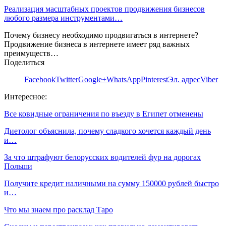
Реализация масштабных проектов продвижения бизнесов
любого размера инструментами…
Почему бизнесу необходимо продвигаться в интернете?
Продвижение бизнеса в интернете имеет ряд важных
преимуществ…
Поделиться
Facebook
Twitter
Google+
WhatsApp
Pinterest
Эл. адрес
Viber
Интересное:
Все ковидные ограничения по въезду в Египет отменены
Диетолог объяснила, почему сладкого хочется каждый день
и…
За что штрафуют белорусских водителей фур на дорогах
Польши
Получите кредит наличными на сумму 150000 рублей быстро
и…
Что мы знаем про расклад Таро