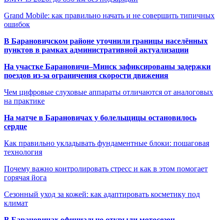
Grand Mobile: как правильно начать и не совершить типичных
ошибок
В Барановичском районе уточнили границы населённых
пунктов в рамках административной актуализации
На участке Барановичи–Минск зафиксированы задержки
поездов из-за ограничения скорости движения
Чем цифровые слуховые аппараты отличаются от аналоговых
на практике
На матче в Барановичах у болельщицы остановилось
сердце
Как правильно укладывать фундаментные блоки: пошаговая
технология
Почему важно контролировать стресс и как в этом помогает
горячая йога
Сезонный уход за кожей: как адаптировать косметику под
климат
В Барановичах официально открыли мотосезон